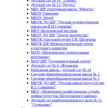
Детский сад № 14 "Аленка"
Детский сад № 15 "Радуга"
МБУ ШР спортивная школа "Юность"
МБОУ Гимназия
МБОУ Лицей
МКУК ДО ШР "Детская художественная
школа им.В.И.Сурикова"
МКУ Шелеховский вестник
МБОУ ДО ШР "Центр творчества"
МКУК Городской музей Г.И. Шелехова
МКУК ШР Межпоселенческий центр
культурного развития
МУП «Шелеховские отопительные
котельные»
МАУ ШР "Оздоровительный центр"
Детский сад № 4 «Журавлик
Начальная школа - детский сад № 14
Средняя общеобразовательная школа № 2
Средняя общеобразовательная школа № 5
МКУК ДО ШР "Детская школа искусств им.
К.Г. Самарина"
МКУ «Инженерно-хозяйственная служба
инфраструктуры Шелеховского района»
Детский сад комбинированного вида № 12
"Солнышко"