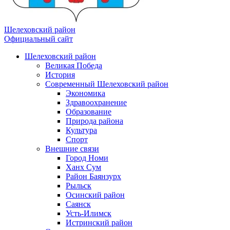
Шелеховский район
Официальный сайт
Шелеховский район
Великая Победа
История
Современный Шелеховский район
Экономика
Здравоохранение
Образование
Природа района
Культура
Спорт
Внешние связи
Город Номи
Ханх Сум
Район Баянзурх
Рыльск
Осинский район
Саянск
Усть-Илимск
Истринский район