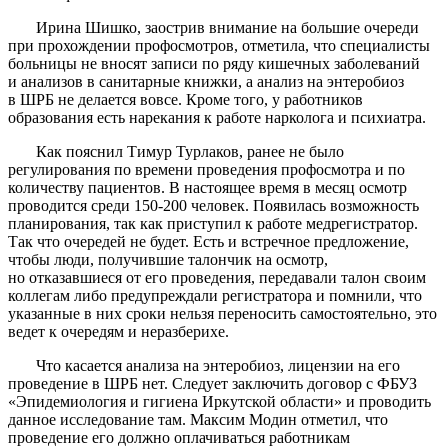
Ирина Шишко, заострив внимание на большие очереди
при прохождении профосмотров, отметила, что специалисты
больницы не вносят записи по ряду кишечных заболеваний
и анализов в санитарные книжки, а анализ на энтеробиоз
в ШРБ не делается вовсе. Кроме того, у работников
образования есть нарекания к работе нарколога и психиатра.
Как пояснил Тимур Турлаков, ранее не было
регулирования по времени проведения профосмотра и по
количеству пациентов. В настоящее время в месяц осмотр
проводится среди 150-200 человек. Появилась возможность
планирования, так как приступил к работе медрегистратор.
Так что очередей не будет. Есть и встречное предложение,
чтобы люди, получившие талончик на осмотр,
но отказавшиеся от его проведения, передавали талон своим
коллегам либо предупреждали регистратора и помнили, что
указанные в них сроки нельзя переносить самостоятельно, это
ведет к очередям и неразберихе.
Что касается анализа на энтеробиоз, лицензии на его
проведение в ШРБ нет. Следует заключить договор с ФБУЗ
«Эпидемиология и гигиена Иркутской области» и проводить
данное исследование там. Максим Модин отметил, что
проведение его должно оплачиваться работникам