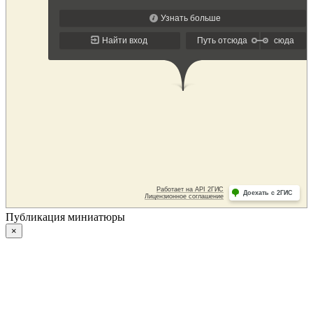
Публикация миниатюры
×