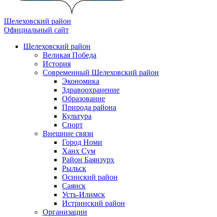
Шелеховский район
Официальный сайт
Шелеховский район
Великая Победа
История
Современный Шелеховский район
Экономика
Здравоохранение
Образование
Природа района
Культура
Спорт
Внешние связи
Город Номи
Ханх Сум
Район Баянзурх
Рыльск
Осинский район
Саянск
Усть-Илимск
Истринский район
Организации