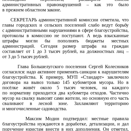
административных правонарушений – как это было
в прежнем областном законе.
СЕКРЕТАРЬ административной комиссии отметила, что
главы городских и сельских поселений слабо ведут борьбу
с административными нарушениями в сфере благоустройства,
протоколы в комиссию не поступают. А ведь взысканные
штрафы могли бы пополнять бюджеты местных
администраций. Сегодня размер штрафа на граждан
составляет от 1 до 3 тысяч рублей, на должностных лиц –
от 3 до 5 тысяч рублей.
Глава Большелугского поселения Сергей Колесников
согласился: надо активнее применять санкции к нарушителям
благоустройства. К примеру, МУП «Стандарт» заключило
договора на вывоз только 145 кубометров мусора. Но в
посёлке живёт около 5 тысяч человек, на каждого
по нормативу приходится два кубометра отходов. Частично
мусор на свалку вывозят сами жители, но основную его часть
сваливают в лесной зоне. Захламляют территорию
и многочисленные садоводства.
Максим Модин подтвердил: местные правила
благоустройства нуждаются в доработке, детализации, и дал
поручение юристам внести в них дополнения. Он отметил,