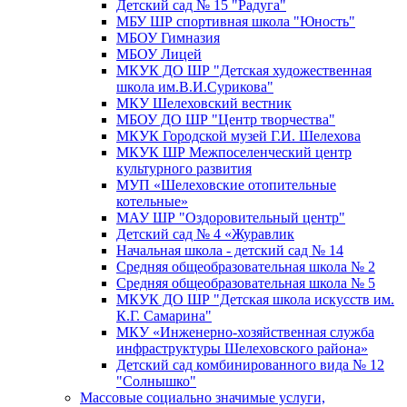
Детский сад № 15 "Радуга"
МБУ ШР спортивная школа "Юность"
МБОУ Гимназия
МБОУ Лицей
МКУК ДО ШР "Детская художественная
школа им.В.И.Сурикова"
МКУ Шелеховский вестник
МБОУ ДО ШР "Центр творчества"
МКУК Городской музей Г.И. Шелехова
МКУК ШР Межпоселенческий центр
культурного развития
МУП «Шелеховские отопительные
котельные»
МАУ ШР "Оздоровительный центр"
Детский сад № 4 «Журавлик
Начальная школа - детский сад № 14
Средняя общеобразовательная школа № 2
Средняя общеобразовательная школа № 5
МКУК ДО ШР "Детская школа искусств им.
К.Г. Самарина"
МКУ «Инженерно-хозяйственная служба
инфраструктуры Шелеховского района»
Детский сад комбинированного вида № 12
"Солнышко"
Массовые социально значимые услуги,