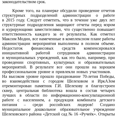
законодательством срок.
Кроме того, на планерке обсудили проведение отчетов
структурных подразделений администрации о работе
в 2015 году. Следует отметить, что в течение уже двух лет
структурные подразделения защищают отчеты перед мэром
и курирующими заместителями, что существенно повышает
ответственность каждого за ее результаты. Как отметил
Максим Модин, все намеченные в комплексном плане работы
администрации мероприятия выполнены в полном объеме.
Недостаток финансовых средств компенсировался
инициативной работой сотрудников администрации
и муниципальных учреждений, как это было, например, при
проведении спортивных, культурных и образовательных
мероприятий. В результате все они прошли на хорошем
профессиональном уровне и привлекли новых участников.
На высоком уровне прошло празднование 70-летия Победы,
во взаимодействии с городом Шелеховом и ИркАЗом
отремонтирован памятник Г.И. Шелехову и благоустроен
сквер, центральная библиотека вошла в состав четырех
лучших в области по информационно-консультационной
работе с населением, а продукция комбината детского
питания – среди российских лидеров! Создано
муниципальное дошкольное образовательное учреждение
Шелеховского района «Детский сад № 16 «Ручеёк». Открыты