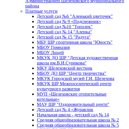
Администрацией Шелеховского муниципального
района
Платные услуги
Детский сад №6 "Аленький цветочек"
Детский сад № 9 «Подснежник»
Детский сад №10 "Тополек"
Детский сад № 14 "Аленка"
Детский сад № 15 "Радуга"
МБУ ШР спортивная школа "Юность"
МБОУ Гимназия
МБОУ Лицей
МКУК ДО ШР "Детская художественная
школа им.В.И.Сурикова"
МКУ Шелеховский вестник
МБОУ ДО ШР "Центр творчества"
МКУК Городской музей Г.И. Шелехова
МКУК ШР Межпоселенческий центр
культурного развития
МУП «Шелеховские отопительные
котельные»
МАУ ШР "Оздоровительный центр"
Детский сад № 4 «Журавлик
Начальная школа - детский сад № 14
Средняя общеобразовательная школа № 2
Средняя общеобразовательная школа № 5