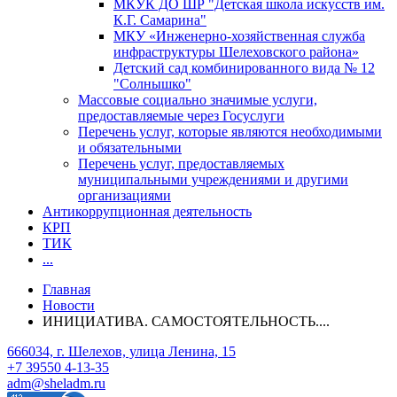
МКУК ДО ШР "Детская школа искусств им.
К.Г. Самарина"
МКУ «Инженерно-хозяйственная служба
инфраструктуры Шелеховского района»
Детский сад комбинированного вида № 12
"Солнышко"
Массовые социально значимые услуги,
предоставляемые через Госуслуги
Перечень услуг, которые являются необходимыми
и обязательными
Перечень услуг, предоставляемых
муниципальными учреждениями и другими
организациями
Антикоррупционная деятельность
КРП
ТИК
...
Главная
Новости
ИНИЦИАТИВА. САМОСТОЯТЕЛЬНОСТЬ....
666034, г. Шелехов, улица Ленина, 15
+7 39550 4-13-35
adm@sheladm.ru