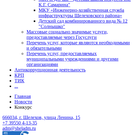
К.Г. Самарина"
МКУ «Инженерно-хозяйственная служба
инфраструктуры Шелеховского района»
Детский сад комбинированного вида № 12
"Солнышко"
Массовые социально значимые услуги,
предоставляемые через Госуслуги
Перечень услуг, которые являются необходимыми
и обязательными
Перечень услуг, предоставляемых
муниципальными учреждениями и другими
организациями
Антикоррупционная деятельность
КРП
ТИК
...
Главная
Новости
Конкурс
666034, г. Шелехов, улица Ленина, 15
+7 39550 4-13-35
adm@sheladm.ru