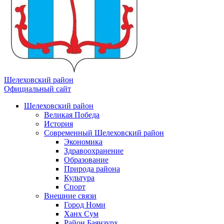
Шелеховский район
Официальный сайт
Шелеховский район
Великая Победа
История
Современный Шелеховский район
Экономика
Здравоохранение
Образование
Природа района
Культура
Спорт
Внешние связи
Город Номи
Ханх Сум
Район Баянзурх