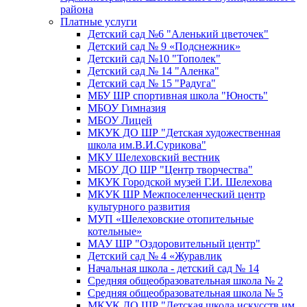
района
Платные услуги
Детский сад №6 "Аленький цветочек"
Детский сад № 9 «Подснежник»
Детский сад №10 "Тополек"
Детский сад № 14 "Аленка"
Детский сад № 15 "Радуга"
МБУ ШР спортивная школа "Юность"
МБОУ Гимназия
МБОУ Лицей
МКУК ДО ШР "Детская художественная
школа им.В.И.Сурикова"
МКУ Шелеховский вестник
МБОУ ДО ШР "Центр творчества"
МКУК Городской музей Г.И. Шелехова
МКУК ШР Межпоселенческий центр
культурного развития
МУП «Шелеховские отопительные
котельные»
МАУ ШР "Оздоровительный центр"
Детский сад № 4 «Журавлик
Начальная школа - детский сад № 14
Средняя общеобразовательная школа № 2
Средняя общеобразовательная школа № 5
МКУК ДО ШР "Детская школа искусств им.