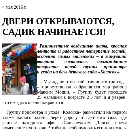
4 мая 2016 г.
ДВЕРИ ОТКРЫВАЮТСЯ,
САДИК НАЧИНАЕТСЯ!
Разноцветные воздушные шары, красная
ленточка и радостное нетерпение гостей,
особенно самых маленьких – в минувший
вторник состоялось долгожданное
открытие новой группы присмотра
и ухода на базе детского сада «Колосок».
- Мы ждали этого события почти три года,
– приветствовал собравшихся мэр района
Максим Модин. – Группу будут посещать
25 малышей в возрасте 2-3 лет, и я уверен,
что им здесь очень понравится!
Группу присмотра и ухода «Колоска» разместили на первом
этаже жилого здания через дорогу от детского сада, где
раньше находился офис «Союзпечати». Долгое время
помещение пустовало. Чтобы переоборудовать его под нужды