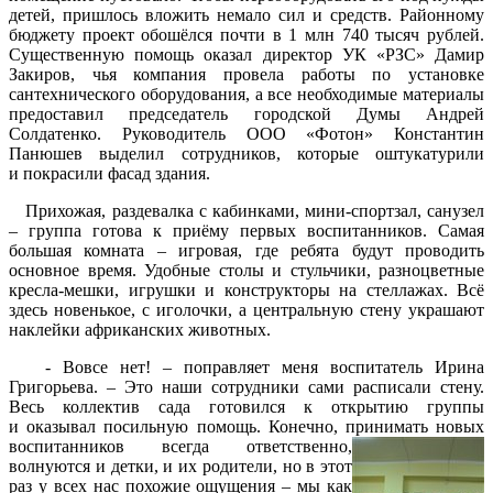
детей, пришлось вложить немало сил и средств. Районному
бюджету проект обошёлся почти в 1 млн 740 тысяч рублей.
Существенную помощь оказал директор УК «РЗС» Дамир
Закиров, чья компания провела работы по установке
сантехнического оборудования, а все необходимые материалы
предоставил председатель городской Думы Андрей
Солдатенко. Руководитель ООО «Фотон» Константин
Панюшев выделил сотрудников, которые оштукатурили
и покрасили фасад здания.
Прихожая, раздевалка с кабинками, мини-спортзал, санузел
– группа готова к приёму первых воспитанников. Самая
большая комната – игровая, где ребята будут проводить
основное время. Удобные столы и стульчики, разноцветные
кресла-мешки, игрушки и конструкторы на стеллажах. Всё
здесь новенькое, с иголочки, а центральную стену украшают
наклейки африканских животных.
- Вовсе нет! – поправляет меня воспитатель Ирина
Григорьева. – Это наши сотрудники сами расписали стену.
Весь коллектив сада готовился к открытию группы
и оказывал посильную помощь. Конечно, принимать новых
воспитанников всегда ответстве
нно,
волнуются и детки, и их родители, но в этот
раз у всех нас похожие ощущения – мы как