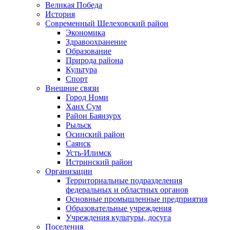
Великая Победа
История
Современный Шелеховский район
Экономика
Здравоохранение
Образование
Природа района
Культура
Спорт
Внешние связи
Город Номи
Ханх Сум
Район Баянзурх
Рыльск
Осинский район
Саянск
Усть-Илимск
Истринский район
Организации
Территориальные подразделения
федеральных и областных органов
Основные промышленные предприятия
Образовательные учреждения
Учреждения культуры, досуга
Поселения