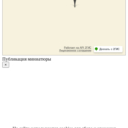
Публикация миниатюры
×