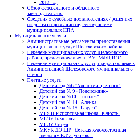
2012 год
Обзор федерального и областного
законодательства
Сведения о судебных постановлениях / решениях
по делам о признании недействующими
муниципальных НПА
Муниципальные услуги
Административные регламенты предоставления
муниципальных услуг Шелеховского района
Перечень муниципальных услуг Шелеховского
района, предоставляемых в ГАУ "МФЦ ИО"
Перечень муниципальных услуг, предоставляемых
Администрацией Шелеховского муниципального
района
Платные услуги
Детский сад №6 "Аленький цветочек"
Детский сад № 9 «Подснежник»
Детский сад №10 "Тополек"
Детский сад № 14 "Аленка"
Детский сад № 15 "Радуга"
МБУ ШР спортивная школа "Юность"
МБОУ Гимназия
МБОУ Лицей
МКУК ДО ШР "Детская художественная
школа им.В.И.Сурикова"