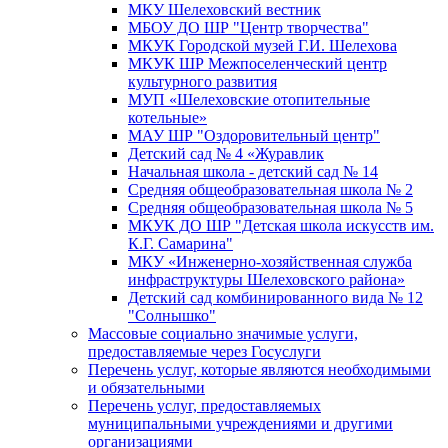
МКУ Шелеховский вестник
МБОУ ДО ШР "Центр творчества"
МКУК Городской музей Г.И. Шелехова
МКУК ШР Межпоселенческий центр
культурного развития
МУП «Шелеховские отопительные
котельные»
МАУ ШР "Оздоровительный центр"
Детский сад № 4 «Журавлик
Начальная школа - детский сад № 14
Средняя общеобразовательная школа № 2
Средняя общеобразовательная школа № 5
МКУК ДО ШР "Детская школа искусств им.
К.Г. Самарина"
МКУ «Инженерно-хозяйственная служба
инфраструктуры Шелеховского района»
Детский сад комбинированного вида № 12
"Солнышко"
Массовые социально значимые услуги,
предоставляемые через Госуслуги
Перечень услуг, которые являются необходимыми
и обязательными
Перечень услуг, предоставляемых
муниципальными учреждениями и другими
организациями