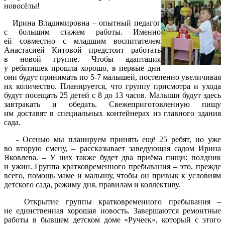
новосёлы!
Ирина Владимировна – опытный педагог
с большим стажем работы. Именно
ей совместно с младшим воспитателем
Анастасией Китовой предстоит работать
в новой группе. Чтобы адаптация
у ребятишек прошла хорошо, в первые дни
они будут принимать по 5-7 малышей, постепенно увеличивая
их количество. Планируется, что группу присмотра и ухода
будут посещать 25 детей с 8 до 13 часов. Малыши будут здесь
завтракать и обедать. Свежеприготовленную пищу
им доставят в специальных контейнерах из главного здания
сада.
- Осенью мы планируем принять ещё 25 ребят, но уже
во вторую смену, – рассказывает заведующая садом Ирина
Яковлева. – У них также будет два приёма пищи: полдник
и ужин. Группа кратковременного пребывания – это, прежде
всего, помощь маме и малышу, чтобы он привык к условиям
детского сада, режиму дня, правилам и коллективу.
Открытие группы кратковременного пребывания –
не единственная хорошая новость. Завершаются ремонтные
работы в бывшем детском доме «Ручеек», который с этого