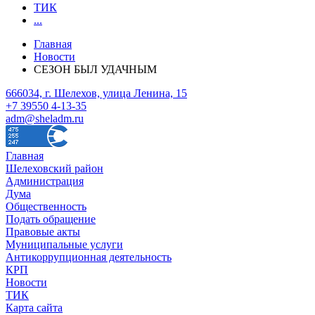
ТИК
...
Главная
Новости
СЕЗОН БЫЛ УДАЧНЫМ
666034, г. Шелехов, улица Ленина, 15
+7 39550 4-13-35
adm@sheladm.ru
Главная
Шелеховский район
Администрация
Дума
Общественность
Подать обращение
Правовые акты
Муниципальные услуги
Антикоррупционная деятельность
КРП
Новости
ТИК
Карта сайта