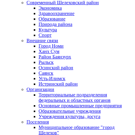
Современный Шелеховский район
Экономика
Здравоохранение
Образование
Природа района
Культура
Спорт
Внешние связи
Город Номи
Ханх Сум
Район Баянзурх
Рыльск
Осинский район
Саянск
Усть-Илимск
Истринский район
Организации
Территориальные подразделения
федеральных и областных органов
Основные промышленные предприятия
Образовательные учреждения
Учреждения культуры, досуга
Поселения
Муниципальное образование "город
Шелехов"