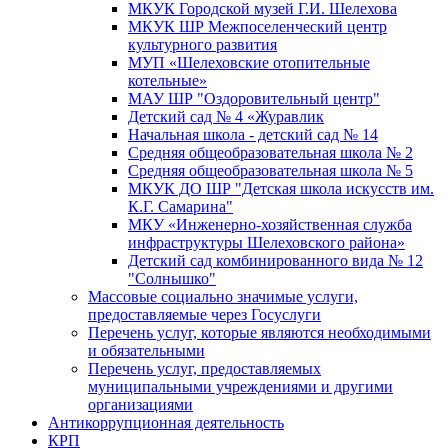
МКУК Городской музей Г.И. Шелехова
МКУК ШР Межпоселенческий центр
культурного развития
МУП «Шелеховские отопительные
котельные»
МАУ ШР "Оздоровительный центр"
Детский сад № 4 «Журавлик
Начальная школа - детский сад № 14
Средняя общеобразовательная школа № 2
Средняя общеобразовательная школа № 5
МКУК ДО ШР "Детская школа искусств им.
К.Г. Самарина"
МКУ «Инженерно-хозяйственная служба
инфраструктуры Шелеховского района»
Детский сад комбинированного вида № 12
"Солнышко"
Массовые социально значимые услуги,
предоставляемые через Госуслуги
Перечень услуг, которые являются необходимыми
и обязательными
Перечень услуг, предоставляемых
муниципальными учреждениями и другими
организациями
Антикоррупционная деятельность
КРП