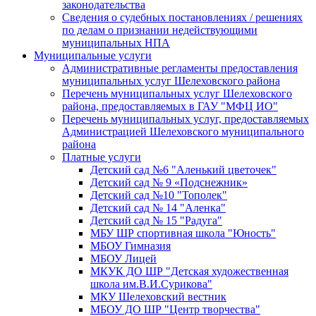
законодательства
Сведения о судебных постановлениях / решениях
по делам о признании недействующими
муниципальных НПА
Муниципальные услуги
Административные регламенты предоставления
муниципальных услуг Шелеховского района
Перечень муниципальных услуг Шелеховского
района, предоставляемых в ГАУ "МФЦ ИО"
Перечень муниципальных услуг, предоставляемых
Администрацией Шелеховского муниципального
района
Платные услуги
Детский сад №6 "Аленький цветочек"
Детский сад № 9 «Подснежник»
Детский сад №10 "Тополек"
Детский сад № 14 "Аленка"
Детский сад № 15 "Радуга"
МБУ ШР спортивная школа "Юность"
МБОУ Гимназия
МБОУ Лицей
МКУК ДО ШР "Детская художественная
школа им.В.И.Сурикова"
МКУ Шелеховский вестник
МБОУ ДО ШР "Центр творчества"