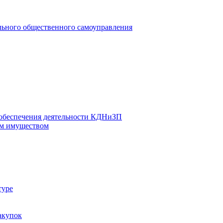
льного общественного самоуправления
 обеспечения деятельности КДНиЗП
м имуществом
туре
акупок