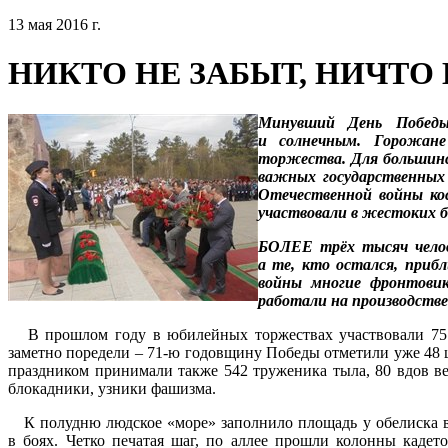
13 мая 2016 г.
НИКТО НЕ ЗАБЫТ, НИЧТО
Минувший День Победы
и солнечным. Горожане
торжества. Для большинс
важных государственных 
Отечественной войны кос
участвовали в жестоких бо
БОЛЕЕ трёх тысяч челов
а те, кто остался, при
войны многие фронтовик
работали на производстве
В прошлом году в юбилейных торжествах участвовали 75 
заметно поредели – 71-ю годовщину Победы отметили уже 48
праздником принимали также 542 труженика тыла, 80 вдов в
блокадники, узники фашизма.
К полудню людское «море» заполнило площадь у обелиска 
в боях. Четко печатая шаг, по аллее прошли колонны кадет