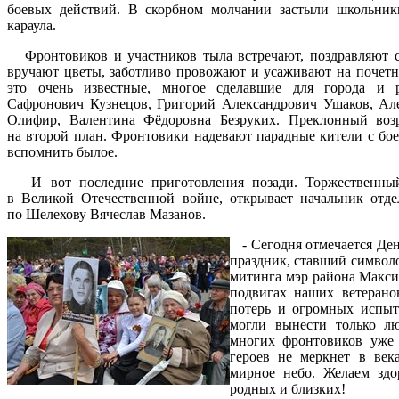
боевых действий. В скорбном молчании застыли школьник
караула.
Фронтовиков и участников тыла встречают, поздравляют 
вручают цветы, заботливо провожают и усаживают на почетн
это очень известные, многое сделавшие для города и р
Сафронович Кузнецов, Григорий Александрович Ушаков, Ал
Олифир, Валентина Фёдоровна Безруких. Преклонный возр
на второй план. Фронтовики надевают парадные кители с бое
вспомнить былое.
И вот последние приготовления позади. Торжественный
в Великой Отечественной войне, открывает начальник отде
по Шелехову Вячеслав Мазанов.
- Сегодня отмечается Де
праздник, ставший символо
митинга мэр района Макс
подвигах наших ветерано
потерь и огромных испыт
могли вынести только лю
многих фронтовиков уже 
героев не меркнет в век
мирное небо. Желаем здо
родных и близких!