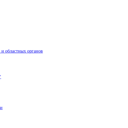
 и областных органов
"
ии