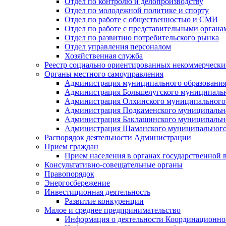
Отдел по контролю и делопроизводству
Отдел по молодежной политике и спорту
Отдел по работе с общественностью и СМИ
Отдел по работе с представительными органа
Отдел по развитию потребительского рынка
Отдел управления персоналом
Хозяйственная служба
Реестр социально ориентированных некоммерчески
Органы местного самоуправления
Администрация муниципального образования
Администрация Большелугского муниципальн
Администрация Олхинского муниципального 
Администрация Подкаменского муниципально
Администрация Баклашинского муниципально
Администрация Шаманского муниципального
Распорядок деятельности Администрации
Прием граждан
Прием населения в органах государственной 
Консультативно-совещательные органы
Правопорядок
Энергосбережение
Инвестиционная деятельность
Развитие конкуренции
Малое и среднее предпринимательство
Информация о деятельности Координационног