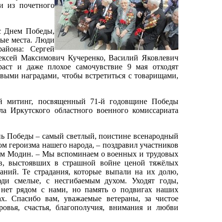
и из почетного
с Днем Победы,
ые места. Люди
айона: Сергей
ексей Максимович Кучеренко, Василий Яковлевич
аст и даже плохое самочувствие 9 мая отходят
выми наградами, чтобы встретиться с товарищами,
 митинг, посвященный 71-й годовщине Победы
ла Иркутского областного военного комиссариата
нь Победы – самый светлый, поистине всенародный
м героизма нашего народа, – поздравил участников
им Модин. – Мы вспоминаем о военных и трудовых
в, выстоявших в страшной войне ценой тяжёлых
аний. Те страдания, которые выпали на их долю,
ди смелые, с несгибаемым духом. Уходят годы,
нет рядом с нами, но память о подвигах наших
ах. Спасибо вам, уважаемые ветераны, за чистое
ровья, счастья, благополучия, внимания и любви