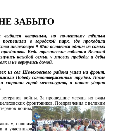
 НЕ ЗАБЫТО
 выдался ветреным, но по-летнему тёплым
 поспешили в городской парк, где проходили
тва шелеховцев 9 Мая остается одним из самых
праздников. Ведь трагические события Великой
нулись каждой семьи, у многих прадеды и деды
ях и не вернулись домой.
ек из сел Шелеховского района ушли на фронт,
ближали Победу самоотверженным трудом. После
и строили город металлургов, а потом ударно
.
ветеранов войны. За прошедшие месяцы их ряды
 шелеховских фронтовиков
. Поздравления с великим
етеранов войны,
воинам, павшим
ов и участников