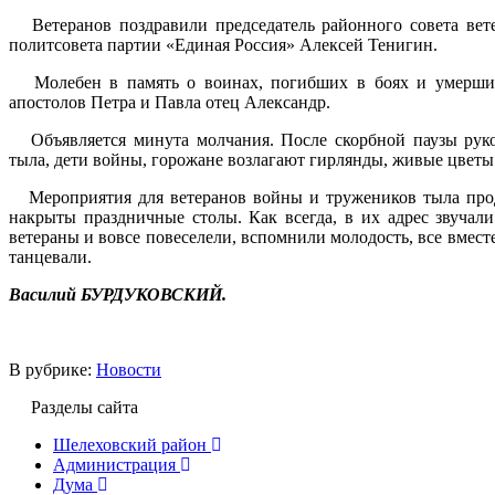
Ветеранов поздравили председатель районного совета вете
политсовета партии «Единая Россия» Алексей Тенигин.
Молебен в память о воинах, погибших в боях и умерших 
апостолов Петра и Павла отец Александр.
Объявляется минута молчания. После скорбной паузы руков
тыла, дети войны, горожане возлагают гирлянды, живые цветы 
Мероприятия для ветеранов войны и тружеников тыла продо
накрыты праздничные столы. Как всегда, в их адрес звучали
ветераны и вовсе повеселели, вспомнили молодость, все вме
танцевали.
Василий БУРДУКОВСКИЙ.
В рубрике:
Новости
Разделы сайта
Шелеховский район
Администрация
Дума