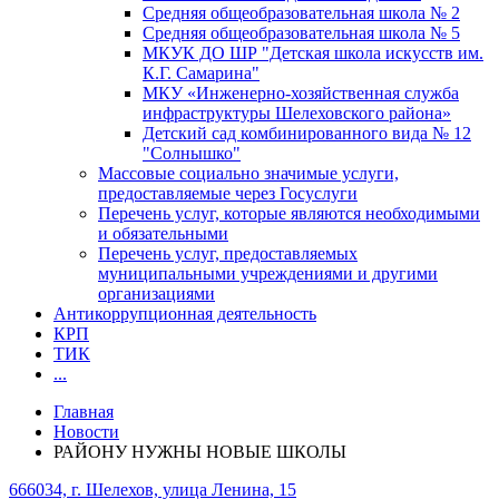
Средняя общеобразовательная школа № 2
Средняя общеобразовательная школа № 5
МКУК ДО ШР "Детская школа искусств им.
К.Г. Самарина"
МКУ «Инженерно-хозяйственная служба
инфраструктуры Шелеховского района»
Детский сад комбинированного вида № 12
"Солнышко"
Массовые социально значимые услуги,
предоставляемые через Госуслуги
Перечень услуг, которые являются необходимыми
и обязательными
Перечень услуг, предоставляемых
муниципальными учреждениями и другими
организациями
Антикоррупционная деятельность
КРП
ТИК
...
Главная
Новости
РАЙОНУ НУЖНЫ НОВЫЕ ШКОЛЫ
666034, г. Шелехов, улица Ленина, 15