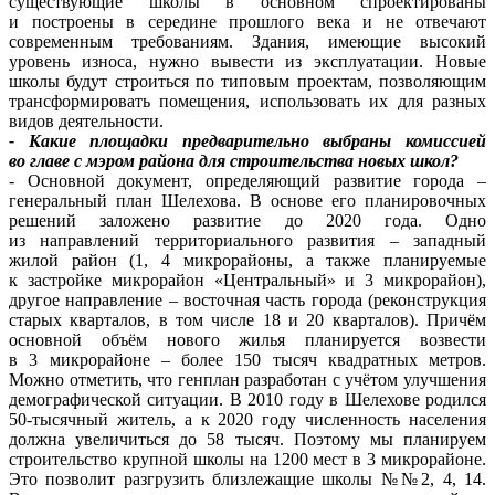
существующие школы в основном спроектированы
и построены в середине прошлого века и не отвечают
современным требованиям. Здания, имеющие высокий
уровень износа, нужно вывести из эксплуатации. Новые
школы будут строиться по типовым проектам, позволяющим
трансформировать помещения, использовать их для разных
видов деятельности.
- Какие площадки предварительно выбраны комиссией
во главе с мэром района для строительства новых школ?
- Основной документ, определяющий развитие города –
генеральный план Шелехова. В основе его планировочных
решений заложено развитие до 2020 года. Одно
из направлений территориального развития – западный
жилой район (1, 4 микрорайоны, а также планируемые
к застройке микрорайон «Центральный» и 3 микрорайон),
другое направление – восточная часть города (реконструкция
старых кварталов, в том числе 18 и 20 кварталов). Причём
основной объём нового жилья планируется возвести
в 3 микрорайоне – более 150 тысяч квадратных метров.
Можно отметить, что генплан разработан с учётом улучшения
демографической ситуации. В 2010 году в Шелехове родился
50-тысячный житель, а к 2020 году численность населения
должна увеличиться до 58 тысяч. Поэтому мы планируем
строительство крупной школы на 1200 мест в 3 микрорайоне.
Это позволит разгрузить близлежащие школы №№2, 4, 14.