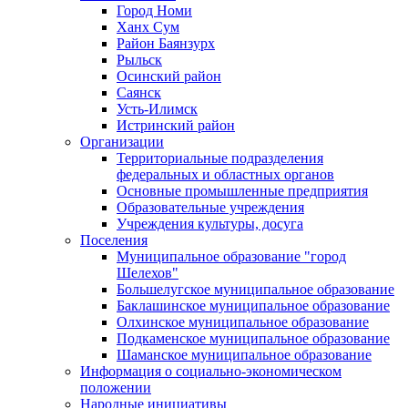
Город Номи
Ханх Сум
Район Баянзурх
Рыльск
Осинский район
Саянск
Усть-Илимск
Истринский район
Организации
Территориальные подразделения
федеральных и областных органов
Основные промышленные предприятия
Образовательные учреждения
Учреждения культуры, досуга
Поселения
Муниципальное образование "город
Шелехов"
Большелугское муниципальное образование
Баклашинское муниципальное образование
Олхинское муниципальное образование
Подкаменское муниципальное образование
Шаманское муниципальное образование
Информация о социально-экономическом
положении
Народные инициативы