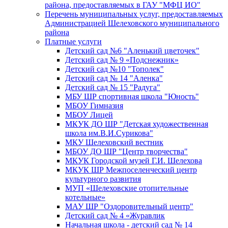
района, предоставляемых в ГАУ "МФЦ ИО"
Перечень муниципальных услуг, предоставляемых
Администрацией Шелеховского муниципального
района
Платные услуги
Детский сад №6 "Аленький цветочек"
Детский сад № 9 «Подснежник»
Детский сад №10 "Тополек"
Детский сад № 14 "Аленка"
Детский сад № 15 "Радуга"
МБУ ШР спортивная школа "Юность"
МБОУ Гимназия
МБОУ Лицей
МКУК ДО ШР "Детская художественная
школа им.В.И.Сурикова"
МКУ Шелеховский вестник
МБОУ ДО ШР "Центр творчества"
МКУК Городской музей Г.И. Шелехова
МКУК ШР Межпоселенческий центр
культурного развития
МУП «Шелеховские отопительные
котельные»
МАУ ШР "Оздоровительный центр"
Детский сад № 4 «Журавлик
Начальная школа - детский сад № 14