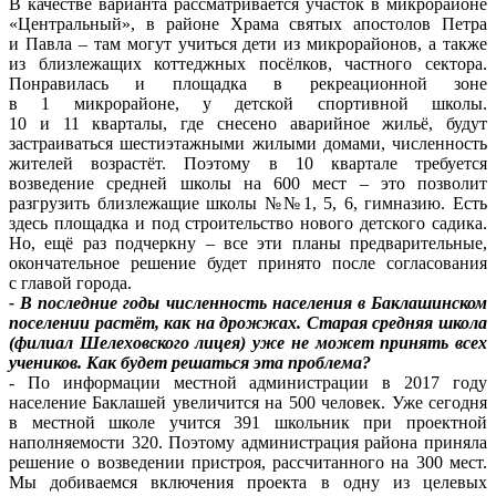
В качестве варианта рассматривается участок в микрорайоне
«Центральный», в районе Храма святых апостолов Петра
и Павла – там могут учиться дети из микрорайонов, а также
из близлежащих коттеджных посёлков, частного сектора.
Понравилась и площадка в рекреационной зоне
в 1 микрорайоне, у детской спортивной школы.
10 и 11 кварталы, где снесено аварийное жильё, будут
застраиваться шестиэтажными жилыми домами, численность
жителей возрастёт. Поэтому в 10 квартале требуется
возведение средней школы на 600 мест – это позволит
разгрузить близлежащие школы №№1, 5, 6, гимназию. Есть
здесь площадка и под строительство нового детского садика.
Но, ещё раз подчеркну – все эти планы предварительные,
окончательное решение будет принято после согласования
с главой города.
- В последние годы численность населения в Баклашинском
поселении растёт, как на дрожжах. Старая средняя школа
(филиал Шелеховского лицея) уже не может принять всех
учеников. Как будет решаться эта проблема?
- По информации местной администрации в 2017 году
население Баклашей увеличится на 500 человек. Уже сегодня
в местной школе учится 391 школьник при проектной
наполняемости 320. Поэтому администрация района приняла
решение о возведении пристроя, рассчитанного на 300 мест.
Мы добиваемся включения проекта в одну из целевых