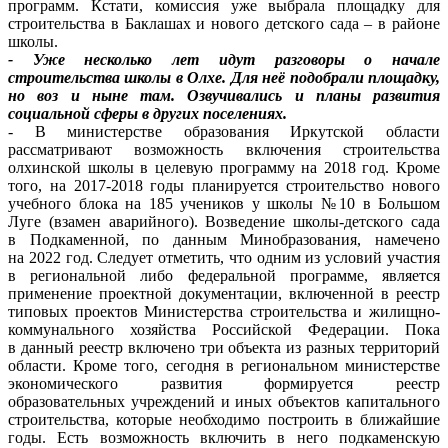
программ. Кстати, комиссия уже выбрала площадку для
строительства в Баклашах и нового детского сада – в районе
школы.
- Уже несколько лет идут разговоры о начале
строительства школы в Олхе. Для неё подобрали площадку,
но воз и ныне там. Озвучивались и планы развития
социальной сферы в других поселениях.
- В министерстве образования Иркутской области
рассматривают возможность включения строительства
олхинской школы в целевую программу на 2018 год. Кроме
того, на 2017-2018 годы планируется строительство нового
учебного блока на 185 учеников у школы №10 в Большом
Луге (взамен аварийного). Возведение школы-детского сада
в Подкаменной, по данным Минобразования, намечено
на 2022 год. Следует отметить, что одним из условий участия
в региональной либо федеральной программе, является
применение проектной документации, включенной в реестр
типовых проектов Министерства строительства и жилищно-
коммунального хозяйства Российской Федерации. Пока
в данный реестр включено три объекта из разных территорий
области. Кроме того, сегодня в региональном министерстве
экономического развития формируется реестр
образовательных учреждений и иных объектов капитального
строительства, которые необходимо построить в ближайшие
годы. Есть возможность включить в него подкаменскую