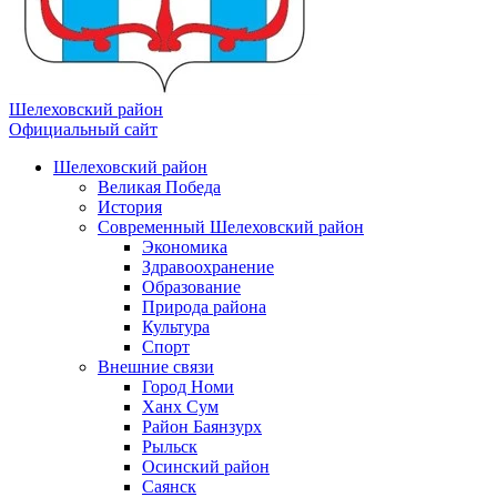
Шелеховский район
Официальный сайт
Шелеховский район
Великая Победа
История
Современный Шелеховский район
Экономика
Здравоохранение
Образование
Природа района
Культура
Спорт
Внешние связи
Город Номи
Ханх Сум
Район Баянзурх
Рыльск
Осинский район
Саянск