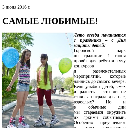
3 июня 2016 г.
CАМЫЕ ЛЮБИМЫЕ!
Лето всегда начинается
с праздника – с Дня
защиты детей!
Городской парк
по традиции 1 июня
провёл для ребятни кучу
конкурсов
и развлекательных
мероприятий, которые
длились до самого вечера.
Ведь улыбки детей, смех
и радость – это ли не
главная награда для нас,
взрослых? Но и
в обычные дни
мы стараемся окружить
их яркими событиями.
Особенно преуспевают
в этом коллективы