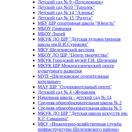
Детский сад № 9 «Подснежник»
Детский сад №10 "Тополек"
Детский сад № 14 "Аленка"
Детский сад № 15 "Радуга"
МБУ ШР спортивная школа "Юность"
МБОУ Гимназия
МБОУ Лицей
МКУК ДО ШР "Детская художественная
школа им.В.И.Сурикова"
МКУ Шелеховский вестник
МБОУ ДО ШР "Центр творчества"
МКУК Городской музей Г.И. Шелехова
МКУК ШР Межпоселенческий центр
культурного развития
МУП «Шелеховские отопительные
котельные»
МАУ ШР "Оздоровительный центр"
Детский сад № 4 «Журавлик
Начальная школа - детский сад № 14
Средняя общеобразовательная школа № 2
Средняя общеобразовательная школа № 5
МКУК ДО ШР "Детская школа искусств им.
К.Г. Самарина"
МКУ «Инженерно-хозяйственная служба
инфраструктуры Шелеховского района»