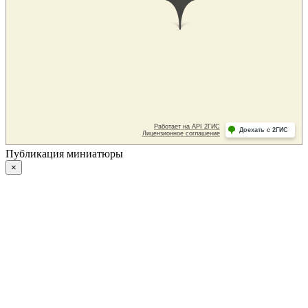
Публикация миниатюры
×