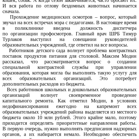
кошек, собак. А когда сезон заканчивается, часто бросают их.
И вся работа по отлову бездомных животных начинается
сначала.
Прохождение медицинских осмотров – вопрос, который
звучал на всех встречах мэра с педагогами. В настоящее время
в поликлинике введена должность диспетчера
по организации профосмотров. Главный врач ШРБ Тимур
Турлаков выступил на совещании руководителей
образовательных учреждений, где ответил на все вопросы.
Работников детского сада волнует проблема контрактных
поставок продуктов питания для столовой. Максим Модин
рассказал, что рассматривается вопрос о создании
специальной контрактной службы при управлении
образования, которая могла бы выполнять такую услугу для
всех образовательных организаций. Это потребует
дополнительных расходов из бюджета.
Всех работников школьных и дошкольных образовательных
организаций волнует своевременное проведение
капитального ремонта. Как отметил Модин, в условиях
недофинансирования ежегодно на капремонт всех
образовательных учреждений района выделяется из местного
бюджета около 10 млн рублей. Этого крайне мало, поэтому
приходится определять приоритетные направления работы.
В первую очередь, нужно выполнять предписания надзорных
органов, а их набирается немало. Необходимо обеспечить