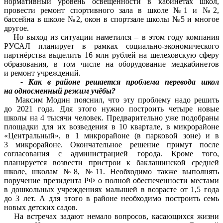
нормативный уровень освещенности в кабинетах школ,
провести ремонт спортивного зала в школе №1 и №2,
бассейна в школе №2, окон в спортзале школы №5 и многое
другое.
Но выход из ситуации наметился – в этом году компания
РУСАЛ планирует в рамках социально-экономического
партнёрства выделить 16 млн рублей на шелеховскую сферу
образования, в том числе на оборудование медкабинетов
и ремонт учреждений.
- Как в районе решается проблема перевода школ
на односменный режим учёбы?
Максим Модин пояснил, что эту проблему надо решить
до 2021 года. Для этого нужно построить четыре новые
школы на 4 тысячи человек. Предварительно уже подобраны
площадки для их возведения в 10 квартале, в микрорайоне
«Центральный», в 1 микрорайоне (в парковой зоне) и в
3 микрорайоне. Окончательное решение примут после
согласования с администрацией города. Кроме того,
планируется возвести пристрои к баклашинской средней
школе, школам №8, №11. Необходимо также выполнять
поручение президента РФ о полной обеспеченности местами
в дошкольных учреждениях малышей в возрасте от 1,5 года
до 3 лет. А для этого в районе необходимо построить семь
новых детских садов.
На встречах задают немало вопросов, касающихся жизни