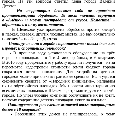
города. На эти вопросы ответил глава города Валерий
Десятов.
- На территории детского сада не проведена
противоклещевая обработка. 18 июля малыши вернутся
в «Алёнку» и могут пострадать от укусов. Помогите! –
обратились к нему воспитатели.
- В Шелехове уже проведена обработка против клещей
в парках, скверах, других людных местах. Но вам обязательно
поможем! – пообещал Десятов.
- Планируется ли в городе строительство новых детских
игровых и спортивных площадок?
- В прошлом году установлено оборудование на трёх
игровых площадках – в 1 и 4 микрорайонах, в 6 квартале.
В 2016 году продолжить эту работу вряд ли получится – из-за
пересмотра кадастровой стоимости земли бюджет города
сократился почти наполовину. Для устройства детских
городков можно привлекать грантовые средства. Если удастся
сэкономить средства от «Народных инициатив», направим
их на обустройство площадок. Мы провели инвентаризацию
всех детских площадок в Шелехове, отремонтируем их за счёт
города. Но управляющие компании обслуживать их не хотят,
поэтому содержание детских площадок ляжет на жильцов.
- Планируется ли расселение жителей восьмиквартирных
домов в 18 квартале?
- Расселение этих домов не планировалось, к тому