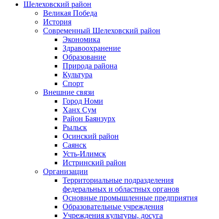
Шелеховский район
Великая Победа
История
Современный Шелеховский район
Экономика
Здравоохранение
Образование
Природа района
Культура
Спорт
Внешние связи
Город Номи
Ханх Сум
Район Баянзурх
Рыльск
Осинский район
Саянск
Усть-Илимск
Истринский район
Организации
Территориальные подразделения
федеральных и областных органов
Основные промышленные предприятия
Образовательные учреждения
Учреждения культуры, досуга