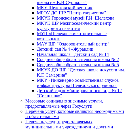
школа им.В.И.Сурикова"
МКУ Шелеховский вестник
МБОУ ДО ШР "Центр творчества"
МКУК Городской музей Г.И. Шелехова
МКУК ШР Межпоселенческий центр
культурного развития
МУП «Шелеховские отопительные
котельные»
МАУ ШР "Оздоровительный центр"
Детский сад № 4 «Журавлик
Начальная школа - детский сад № 14
Средняя общеобразовательная школа № 2
Средняя общеобразовательная школа № 5
МКУК ДО ШР "Детская школа искусств им.
К.Г. Самарина"
МКУ «Инженерно-хозяйственная служба
инфраструктуры Шелеховского района»
Детский сад комбинированного вида № 12
"Солнышко"
Массовые социально значимые услуги,
предоставляемые через Госуслуги
Перечень услуг, которые являются необходимыми
и обязательными
Перечень услуг, предоставляемых
муниципальными учреждениями и другими