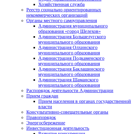
Хозяйственная служба
Реестр социально ориентированных
некоммерческих организаций
Органы местного самоуправления
Администрация муниципального
образования «город Шелехов»
Администрация Большелугского
муниципального образования
Администрация Олхинского
муниципального образования
Администрация Подкаменского
муниципального образования
Администрация Баклашинского
муниципального образования
Администрация Шаманского
муниципального образования
Распорядок деятельности Администрации
Прием граждан
Прием населения в органах государственной
власти
Консультативно-совещательные органы
Правопорядок
Энергосбережение
Инвестиционная деятельность
Развитие конкуренции