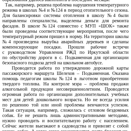
Так, например, решена проблема нарушения температурного
режима в школах №4 и №124 в период отопительного сезона.
Для балансировки системы отопления в школу №4 были
направлены специалисты, выделены деньги для ремонта
фасадов. В школе №124 совместно с МУП «ШОК» также
были проведены соответствующие мероприятия, после чего
температурный режим пришел в норму. На территории школы
№4 произведена вырубка аварийных деревьев и сделаны
компенсирующие посадки. Прошли рабочие встречи
с руководством Управления РЖД по Иркутской области
по обустройству дороги в с. Подкаменная для организации
безопасного подвоза детей на школьном автобусе.
Проводится работа по утверждению дорожной карты
пассажирского маршрута Шелехов – Подкаменная. Оказана
помощь педагогам школы №124 в льготном приобретении
твердого топлива. На контроле мэра – проблема продажи
алкогольной продукции несовершеннолетним. Проводится
огромная работа по организации дополнительных учебных
мест для детей дошкольного возраста. Но не всегда усилия
по решению той или иной проблемы венчаются успехом.
Такая ситуация, например, сложилась с отловом бездомных
собак. Ее не решить лишь административными методами,
нужно проводить и воспитательную работу с населением.
Сейчас жители выезжают в садоводства и привозят с собой