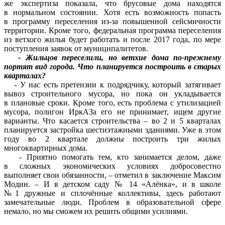
же экспертиза показала, что брусовые дома находятся
в нормальном состоянии. Хотя есть возможность попасть
в программу переселения из-за повышенной сейсмичности
территории. Кроме того, федеральная программа переселения
из ветхого жилья будет работать и после 2017 года, по мере
поступления заявок от муниципалитетов.
- Жильцов переселили, но ветхие дома по-прежнему
портят вид города. Что планируется построить в старых
кварталах?
- У нас есть претензии к подрядчику, который затягивает
вывоз строительного мусора, но пока он укладывается
в плановые сроки. Кроме того, есть проблема с утилизацией
мусора, полигон ИркАЗа его не принимает, ищем другие
варианты. Что касается строительства – во 2 и 5 кварталах
планируется застройка шестиэтажными зданиями. Уже в этом
году во 2 квартале должны построить три жилых
многоквартирных дома.
- Приятно помогать тем, кто занимается делом, даже
в сложных экономических условиях добросовестно
выполняет свои обязанности, – отметил в заключение Максим
Модин. – И в детском саду № 14 «Алёнка», и в школе
№1 дружные и сплочённые коллективы, здесь работают
замечательные люди. Проблем в образовательной сфере
немало, но мы сможем их решить общими усилиями.