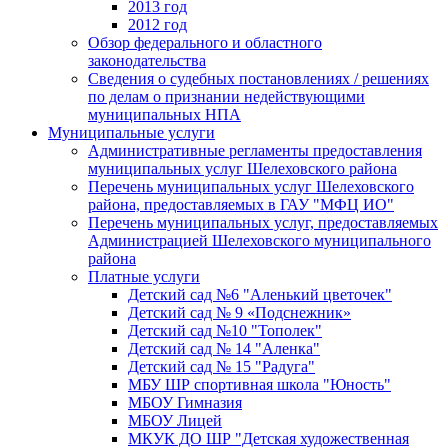
2013 год
2012 год
Обзор федерального и областного
законодательства
Сведения о судебных постановлениях / решениях
по делам о признании недействующими
муниципальных НПА
Муниципальные услуги
Административные регламенты предоставления
муниципальных услуг Шелеховского района
Перечень муниципальных услуг Шелеховского
района, предоставляемых в ГАУ "МФЦ ИО"
Перечень муниципальных услуг, предоставляемых
Администрацией Шелеховского муниципального
района
Платные услуги
Детский сад №6 "Аленький цветочек"
Детский сад № 9 «Подснежник»
Детский сад №10 "Тополек"
Детский сад № 14 "Аленка"
Детский сад № 15 "Радуга"
МБУ ШР спортивная школа "Юность"
МБОУ Гимназия
МБОУ Лицей
МКУК ДО ШР "Детская художественная