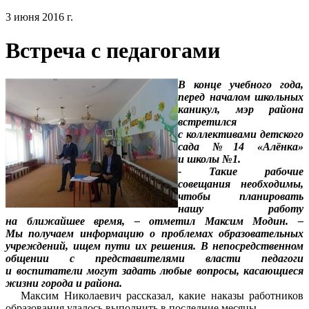
3 июня 2016 г.
Встреча с педагогами
В конце учебного года,
перед началом школьных
каникул, мэр района
встретился
с коллективами детского
сада №14 «Алёнка»
и школы №1.
- Такие рабочие
совещания необходимы,
чтобы планировать
нашу работу
на ближайшее время, – отметил Максим Модин. –
Мы получаем информацию о проблемах образовательных
учреждений, ищем пути их решения. В непосредственном
общении с представителями власти педагоги
и воспитатели могут задать любые вопросы, касающиеся
жизни города и района.
Максим Николаевич рассказал, какие наказы работников
образования удалось выполнить в последние месяцы.