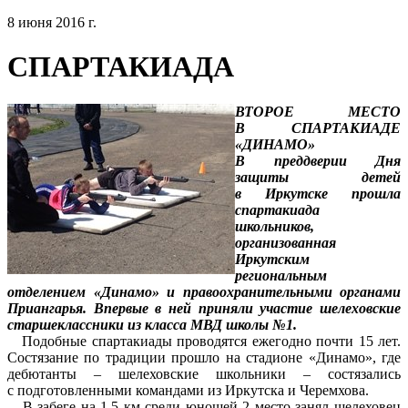
8 июня 2016 г.
СПАРТАКИАДА
ВТОРОЕ МЕСТО
В СПАРТАКИАДЕ
«ДИНАМО»
В преддверии Дня
защиты детей
в Иркутске прошла
спартакиада
школьников,
организованная
Иркутским
региональным
отделением «Динамо» и правоохранительными органами
Приангарья. Впервые в ней приняли участие шелеховские
старшеклассники из класса МВД школы №1.
Подобные спартакиады проводятся ежегодно почти 15 лет.
Состязание по традиции прошло на стадионе «Динамо», где
дебютанты – шелеховские школьники – состязались
с подготовленными командами из Иркутска и Черемхова.
В забеге на 1,5 км среди юношей 2 место занял шелеховец