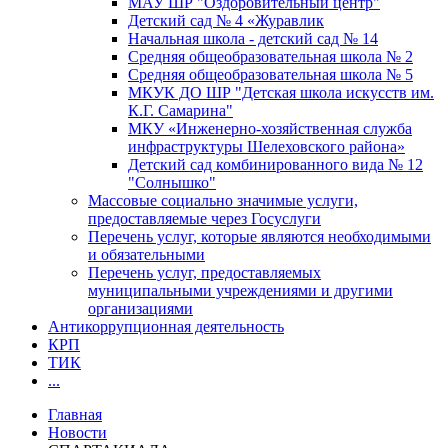
МАУ ШР "Оздоровительный центр"
Детский сад № 4 «Журавлик
Начальная школа - детский сад № 14
Средняя общеобразовательная школа № 2
Средняя общеобразовательная школа № 5
МКУК ДО ШР "Детская школа искусств им.
К.Г. Самарина"
МКУ «Инженерно-хозяйственная служба
инфраструктуры Шелеховского района»
Детский сад комбинированного вида № 12
"Солнышко"
Массовые социально значимые услуги,
предоставляемые через Госуслуги
Перечень услуг, которые являются необходимыми
и обязательными
Перечень услуг, предоставляемых
муниципальными учреждениями и другими
организациями
Антикоррупционная деятельность
КРП
ТИК
...
Главная
Новости