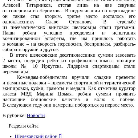
Алексей Татарников, отстав лишь на две секунды
от соперника из Черемхова. В подтягивании на перекладине
он также стал вторым, третье место досталось его
однокласснику Славе Степанову. В стрельбе
из пневматических винтовок шелеховцы стали третьими.
Наши ребята успешно преодолели и испытания
военизированной эстафеты, где им пришлось работать
в команде – на скорость переносить боеприпасы, разбирать-
собирать оружие и другое.
В итоге шелеховские десятиклассники сумели завоевать
2 место, опередив ребят из профильного класса полиции
школы № 10 Иркутска. Лидерами спартакиады стали
черемховцы.
Командам-победителям вручили сладкие презенты
и памятные подарки – предметы спортивной и туристической
экипировки, кубки, грамоты и медали. Как отметила куратор
класса МВД Марина Цомая, ребята сумели проявить
настоящие бойцовские качества и волю к победе.
В следующем году они намерены побороться за первое место.
В рубрике:
Новости
Разделы сайта
Шелеховский район