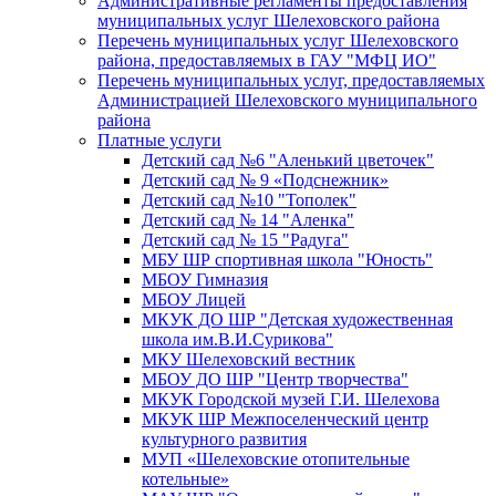
Административные регламенты предоставления
муниципальных услуг Шелеховского района
Перечень муниципальных услуг Шелеховского
района, предоставляемых в ГАУ "МФЦ ИО"
Перечень муниципальных услуг, предоставляемых
Администрацией Шелеховского муниципального
района
Платные услуги
Детский сад №6 "Аленький цветочек"
Детский сад № 9 «Подснежник»
Детский сад №10 "Тополек"
Детский сад № 14 "Аленка"
Детский сад № 15 "Радуга"
МБУ ШР спортивная школа "Юность"
МБОУ Гимназия
МБОУ Лицей
МКУК ДО ШР "Детская художественная
школа им.В.И.Сурикова"
МКУ Шелеховский вестник
МБОУ ДО ШР "Центр творчества"
МКУК Городской музей Г.И. Шелехова
МКУК ШР Межпоселенческий центр
культурного развития
МУП «Шелеховские отопительные
котельные»