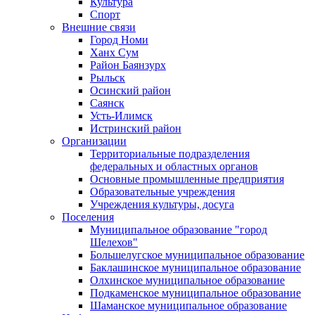
Культура
Спорт
Внешние связи
Город Номи
Ханх Сум
Район Баянзурх
Рыльск
Осинский район
Саянск
Усть-Илимск
Истринский район
Организации
Территориальные подразделения
федеральных и областных органов
Основные промышленные предприятия
Образовательные учреждения
Учреждения культуры, досуга
Поселения
Муниципальное образование "город
Шелехов"
Большелугское муниципальное образование
Баклашинское муниципальное образование
Олхинское муниципальное образование
Подкаменское муниципальное образование
Шаманское муниципальное образование