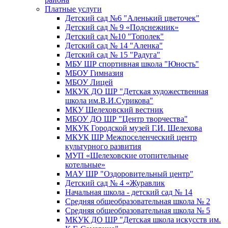
Платные услуги
Детский сад №6 "Аленький цветочек"
Детский сад № 9 «Подснежник»
Детский сад №10 "Тополек"
Детский сад № 14 "Аленка"
Детский сад № 15 "Радуга"
МБУ ШР спортивная школа "Юность"
МБОУ Гимназия
МБОУ Лицей
МКУК ДО ШР "Детская художественная
школа им.В.И.Сурикова"
МКУ Шелеховский вестник
МБОУ ДО ШР "Центр творчества"
МКУК Городской музей Г.И. Шелехова
МКУК ШР Межпоселенческий центр
культурного развития
МУП «Шелеховские отопительные
котельные»
МАУ ШР "Оздоровительный центр"
Детский сад № 4 «Журавлик
Начальная школа - детский сад № 14
Средняя общеобразовательная школа № 2
Средняя общеобразовательная школа № 5
МКУК ДО ШР "Детская школа искусств им.