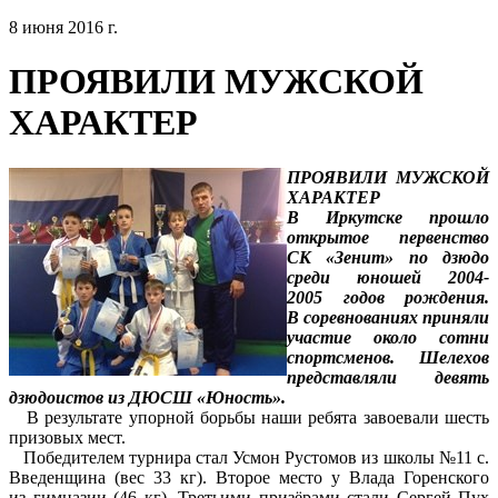
8 июня 2016 г.
ПРОЯВИЛИ МУЖСКОЙ
ХАРАКТЕР
ПРОЯВИЛИ МУЖСКОЙ
ХАРАКТЕР
В Иркутске прошло
открытое первенство
СК «Зенит» по дзюдо
среди юношей 2004-
2005 годов рождения.
В соревнованиях приняли
участие около сотни
спортсменов. Шелехов
представляли девять
дзюдоистов из ДЮСШ «Юность».
В результате упорной борьбы наши ребята завоевали шесть
призовых мест.
Победителем турнира стал Усмон Рустомов из школы №11 с.
Введенщина (вес 33 кг). Второе место у Влада Горенского
из гимназии (46 кг). Третьими призёрами стали Сергей Пух