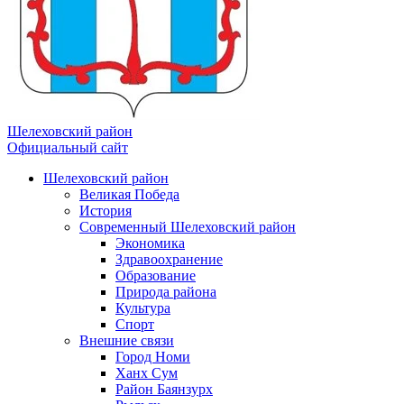
Шелеховский район
Официальный сайт
Шелеховский район
Великая Победа
История
Современный Шелеховский район
Экономика
Здравоохранение
Образование
Природа района
Культура
Спорт
Внешние связи
Город Номи
Ханх Сум
Район Баянзурх