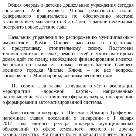
Общая очередь в детские дошкольные учреждения сегодня
составляет 2256 человек. Чтобы реализовать планы
федерального правительства по обеспечению местами
в садиках всех малышей от 3 до 7 лет, в районе необходимо
построить новые детские сады.
Начальник управления по распоряжению муниципальным
имуществом Роман Орноев рассказал о подготовке
к предстоящему отопительному сезону. Подготовка
теплоисточников в селах, ремонт сетей в многоквартирных
домах идёт по плану, необходимое финансирование имеется.
Беспокойство вызывает только теплоснабжение бывшего
военного городка Чистые Ключи – не все вопросы
согласованы с Минобороны, военным лесничеством.
На совете глав также заслушали отчёт о реализации
мероприятий «дорожной карты», направленных
на повышение эффективности сферы культуры, информацию
о формировании автоматизированной системы.
Заместитель прокурора г. Шелехова Эльвира Трофимова
напомнила главам поселений о внедрении с 1 января
2017 года единого реестра проверок муниципальных
образований (в сфере земельного, лесного и других
законодательств). Эта работа будет проводиться через портал