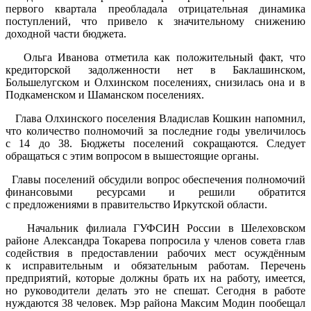
первого квартала преобладала отрицательная динамика
поступлений, что привело к значительному снижению
доходной части бюджета.
Ольга Иванова отметила как положительный факт, что
кредиторской задолженности нет в Баклашинском,
Большелугском и Олхинском поселениях, снизилась она и в
Подкаменском и Шаманском поселениях.
Глава Олхинского поселения Владислав Кошкин напомнил,
что количество полномочий за последние годы увеличилось
с 14 до 38. Бюджеты поселений сокращаются. Следует
обращаться с этим вопросом в вышестоящие органы.
Главы поселений обсудили вопрос обеспечения полномочий
финансовыми ресурсами и решили обратится
с предложениями в правительство Иркутской области.
Начальник филиала ГУФСИН России в Шелеховском
районе Александра Токарева попросила у членов совета глав
содействия в предоставлении рабочих мест осуждённым
к исправительным и обязательным работам. Перечень
предприятий, которые должны брать их на работу, имеется,
но руководители делать это не спешат. Сегодня в работе
нуждаются 38 человек. Мэр района Максим Модин пообещал