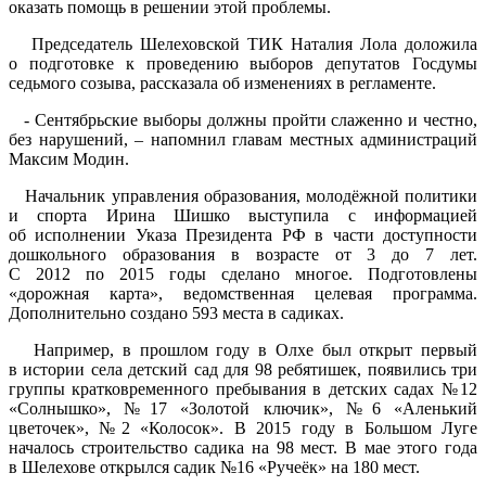
оказать помощь в решении этой проблемы.
Председатель Шелеховской ТИК Наталия Лола доложила
о подготовке к проведению выборов депутатов Госдумы
седьмого созыва, рассказала об изменениях в регламенте.
- Сентябрьские выборы должны пройти слаженно и честно,
без нарушений, – напомнил главам местных администраций
Максим Модин.
Начальник управления образования, молодёжной политики
и спорта Ирина Шишко выступила с информацией
об исполнении Указа Президента РФ в части доступности
дошкольного образования в возрасте от 3 до 7 лет.
С 2012 по 2015 годы сделано многое. Подготовлены
«дорожная карта», ведомственная целевая программа.
Дополнительно создано 593 места в садиках.
Например, в прошлом году в Олхе был открыт первый
в истории села детский сад для 98 ребятишек, появились три
группы кратковременного пребывания в детских садах №12
«Солнышко», №17 «Золотой ключик», №6 «Аленький
цветочек», №2 «Колосок». В 2015 году в Большом Луге
началось строительство садика на 98 мест. В мае этого года
в Шелехове открылся садик №16 «Ручеёк» на 180 мест.