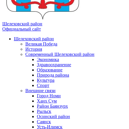
Шелеховский район
Официальный сайт
Шелеховский район
Великая Победа
История
Современный Шелеховский район
Экономика
Здравоохранение
Образование
Природа района
Культура
Спорт
Внешние связи
Город Номи
Ханх Сум
Район Баянзурх
Рыльск
Осинский район
Саянск
Усть-Илимск