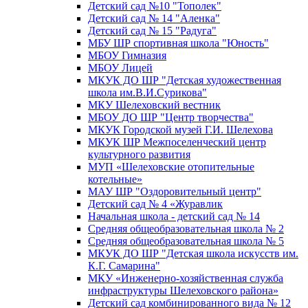
Детский сад №10 "Тополек"
Детский сад № 14 "Аленка"
Детский сад № 15 "Радуга"
МБУ ШР спортивная школа "Юность"
МБОУ Гимназия
МБОУ Лицей
МКУК ДО ШР "Детская художественная
школа им.В.И.Сурикова"
МКУ Шелеховский вестник
МБОУ ДО ШР "Центр творчества"
МКУК Городской музей Г.И. Шелехова
МКУК ШР Межпоселенческий центр
культурного развития
МУП «Шелеховские отопительные
котельные»
МАУ ШР "Оздоровительный центр"
Детский сад № 4 «Журавлик
Начальная школа - детский сад № 14
Средняя общеобразовательная школа № 2
Средняя общеобразовательная школа № 5
МКУК ДО ШР "Детская школа искусств им.
К.Г. Самарина"
МКУ «Инженерно-хозяйственная служба
инфраструктуры Шелеховского района»
Детский сад комбинированного вида № 12