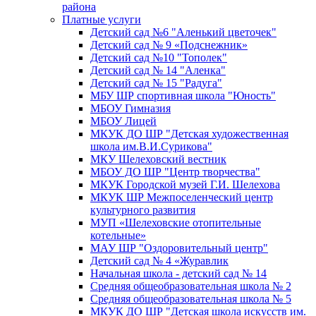
района
Платные услуги
Детский сад №6 "Аленький цветочек"
Детский сад № 9 «Подснежник»
Детский сад №10 "Тополек"
Детский сад № 14 "Аленка"
Детский сад № 15 "Радуга"
МБУ ШР спортивная школа "Юность"
МБОУ Гимназия
МБОУ Лицей
МКУК ДО ШР "Детская художественная
школа им.В.И.Сурикова"
МКУ Шелеховский вестник
МБОУ ДО ШР "Центр творчества"
МКУК Городской музей Г.И. Шелехова
МКУК ШР Межпоселенческий центр
культурного развития
МУП «Шелеховские отопительные
котельные»
МАУ ШР "Оздоровительный центр"
Детский сад № 4 «Журавлик
Начальная школа - детский сад № 14
Средняя общеобразовательная школа № 2
Средняя общеобразовательная школа № 5
МКУК ДО ШР "Детская школа искусств им.