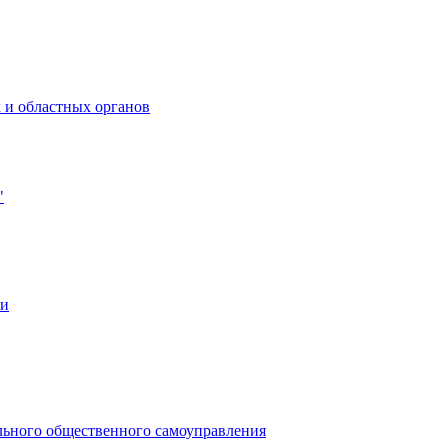
 и областных органов
"
ии
льного общественного самоуправления