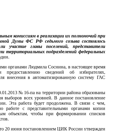
льным комиссиям в реализации их полномочий при
енной Думы ФС РФ седьмого созыва состоялось
ли участие главы поселений, представители
ели территориальных подразделений федеральных
один.
ыми органами Людмила Соснина, в настоящее время
 предоставлению сведений об избирателях,
для внесения в автоматизированную систему ГАС
1.2013 № 16-па на территории района образованы
ия выборов всех уровней. В данное постановление
и. Эта работа будет продолжена. В связи с чем,
по работе с представительными органами копии
ым объектам, чтобы при формировании списков
ктов.
то 20 июня постановлением ЦИК России утвержден