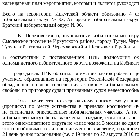
календарный план мероприятий, который и является руководст
Всего на территории Иркутской области образовано 4 о
избирательный округ № 93, Ангарский избирательный окру
Братский избирательный округ № 96.
В Шелеховский одномандатный избирательный округ вх
Смоленское поселение Иркутского района, города Тулун, Чер
Тулунский, Усольский, Черемховский и Шелеховский районы.
В соответствии с постановлением ЦИК полномочия окр
одномандатного избирательного округа возложены на Избират
Председатель ТИК обратила внимание членов рабочей груп
участках, образованных на территории Российской Федераци
обладающие на день голосования активным избирательным
свободы по приговору суда и признанных судом недееспособн
Это значит, что по федеральному списку смогут прого
(прописку) по месту жительства в пределах Российской Фе
на специально определенных избирательных участках. А по
избирателей могут быть включены граждане, если они заре
этого одномандатного округа не менее чем за 3 месяца до дня г
этого необходимо их личное письменное заявление, поданное
21 день до дня голосования (т.е. с 19 июля по 27 августа 2016 г