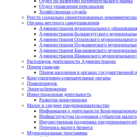
Отдел по развитию потребительского рынка
Отдел управления персоналом
Хозяйственная служба
Реестр социально ориентированных некоммерчески
Органы местного самоуправления
Администрация муниципального образования
Администрация Большелугского муниципальн
Администрация Олхинского муниципального 
Администрация Подкаменского муниципально
Администрация Баклашинского муниципально
Администрация Шаманского муниципального
Распорядок деятельности Администрации
Прием граждан
Прием населения в органах государственной 
Консультативно-совещательные органы
Правопорядок
Энергосбережение
Инвестиционная деятельность
Развитие конкуренции
Малое и среднее предпринимательство
Информация о деятельности Координационног
Инфраструктура поддержки субъектов малого
Имущественная поддержка предпринимателей
Перепись малого бизнеса
Муниципальные программы