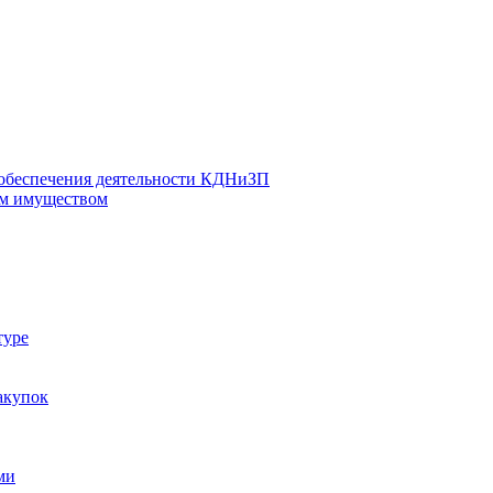
 обеспечения деятельности КДНиЗП
м имуществом
туре
акупок
ми