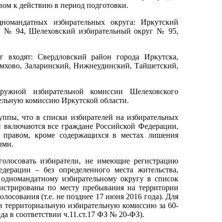
вом к действию в период подготовки.
дномандатных избирательных округа: Иркутский
г № 94, Шелеховский избирательный округ № 95,
одят: Свердловский район города Иркутска,
емхово, Заларинский, Нижнеудинский, Тайшетский,
ужной избирательной комиссии Шелеховского
ельную комиссию Иркутской области.
пы, что в списки избирателей на избирательных
и включаются все граждане Российской Федерации,
 правом, кроме содержащихся в местах лишения
ыми.
лосовать избиратели, не имеющие регистрацию
дерации – без определенного места жительства,
 одномандатному избирательному округу в список
гистрированы по месту пребывания на территории
олосования (т.е. не позднее 17 июня 2016 года). Для
 в территориальную избирательную комиссию за 60-
ода в соответствии ч.11.ст.17 ФЗ № 20-ФЗ).