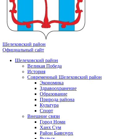
Шелеховский район
Официальный сайт
Шелеховский район
Великая Победа
История
Современный Шелеховский район
Экономика
Здравоохранение
Образование
Природа района
Культура
Спорт
Внешние связи
Город Номи
Ханх Сум
Район Баянзурх
Рыльск