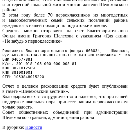
и интересной школьной жизни многие жители Шелеховского
района!
В этом году более 70 первоклассников из многодетных
и малообеспеченных семей сельских поселений района
нуждаются в нашей помощи по подготовке к школе.
Средства можно отправлять на счет Благотворительного
Фонда имени Григория Шелехова с указанием «Для акции
«Не забудь о первокласснике».
Реквизиты Благотворительного фонда: 666034, г. Шелехов,
Р/с 407-038-104-130-001-100-11 в ПАО «МЕТКОМБАНК» г. Ка
БИК 046577881

К/сч. 301-018-105-000-000-008-81

ИНН 3821012509

КПП 381001001

Отчет о целевом расходовании средств будет опубликован
в газете «Шелеховский вестник».
Благодарим всех за сотрудничество и надеемся, что при вашей
поддержке школьная пора принесет нашим первоклассникам
только радость.
Совет общественных объединений при администрации
Шелеховского района, администрация района
В рубрике:
Новости