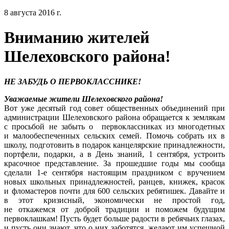
8 августа 2016 г.
Вниманию жителей
Шелеховского района!
НЕ ЗАБУДЬ О ПЕРВОКЛАССНИКЕ!
Уважаемые жители Шелеховского района!
Вот уже десятый год совет общественных объединений при
администрации Шелеховского района обращается к землякам
с просьбой не забыть о первоклассниках из многодетных
и малообеспеченных сельских семей. Помочь собрать их в
школу, подготовить в подарок канцелярские принадлежности,
портфели, подарки, а в День знаний, 1 сентября, устроить
красочное представление. За прошедшие годы мы сообща
сделали 1-е сентября настоящим праздником с вручением
новых школьных принадлежностей, ранцев, книжек, красок
и фломастеров почти для 600 сельских ребятишек. Давайте и
в этот кризисный, экономически не простой год,
не откажемся от доброй традиции и поможем будущим
первоклашкам! Пусть будет больше радости в ребячьих глазах,
и пусть они знают, что о них заботятся, желают им успешной