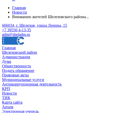
Главная
Новости
Вниманию жителей Шелеховского района...
666034, г. Шелехов, улица Ленина, 15
+7 39550 4-13-35
adm@sheladm.ru
Главная
Шелеховский район
Администрация
Дума
Общественность
Подать обращение
Правовые акты
Муниципальные услуги
Антикоррупционная деятельность
КРП
Новости
ТИК
Карта сайта
Архив
Электронная очередь