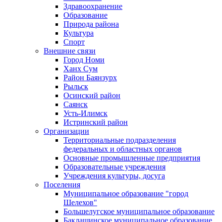
Здравоохранение
Образование
Природа района
Культура
Спорт
Внешние связи
Город Номи
Ханх Сум
Район Баянзурх
Рыльск
Осинский район
Саянск
Усть-Илимск
Истринский район
Организации
Территориальные подразделения
федеральных и областных органов
Основные промышленные предприятия
Образовательные учреждения
Учреждения культуры, досуга
Поселения
Муниципальное образование "город
Шелехов"
Большелугское муниципальное образование
Баклашинское муниципальное образование