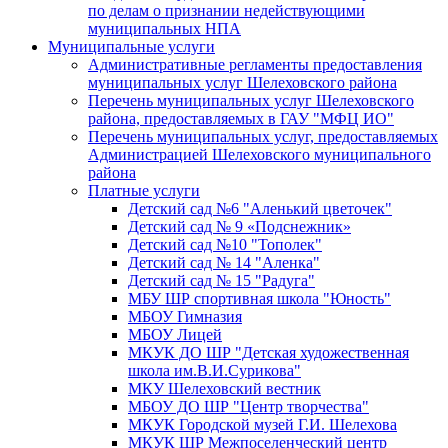
по делам о признании недействующими
муниципальных НПА
Муниципальные услуги
Административные регламенты предоставления
муниципальных услуг Шелеховского района
Перечень муниципальных услуг Шелеховского
района, предоставляемых в ГАУ "МФЦ ИО"
Перечень муниципальных услуг, предоставляемых
Администрацией Шелеховского муниципального
района
Платные услуги
Детский сад №6 "Аленький цветочек"
Детский сад № 9 «Подснежник»
Детский сад №10 "Тополек"
Детский сад № 14 "Аленка"
Детский сад № 15 "Радуга"
МБУ ШР спортивная школа "Юность"
МБОУ Гимназия
МБОУ Лицей
МКУК ДО ШР "Детская художественная
школа им.В.И.Сурикова"
МКУ Шелеховский вестник
МБОУ ДО ШР "Центр творчества"
МКУК Городской музей Г.И. Шелехова
МКУК ШР Межпоселенческий центр