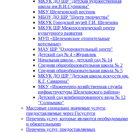
МКУК ДО ШР "Детская художественная
школа им.В.И.Сурикова"
МКУ Шелеховский вестник
МБОУ ДО ШР "Центр творчества"
МКУК Городской музей Г.И. Шелехова
МКУК ШР Межпоселенческий центр
культурного развития
МУП «Шелеховские отопительные
котельные»
МАУ ШР "Оздоровительный центр"
Детский сад № 4 «Журавлик
Начальная школа - детский сад № 14
Средняя общеобразовательная школа № 2
Средняя общеобразовательная школа № 5
МКУК ДО ШР "Детская школа искусств им.
К.Г. Самарина"
МКУ «Инженерно-хозяйственная служба
инфраструктуры Шелеховского района»
Детский сад комбинированного вида № 12
"Солнышко"
Массовые социально значимые услуги,
предоставляемые через Госуслуги
Перечень услуг, которые являются необходимыми
и обязательными
Перечень услуг, предоставляемых