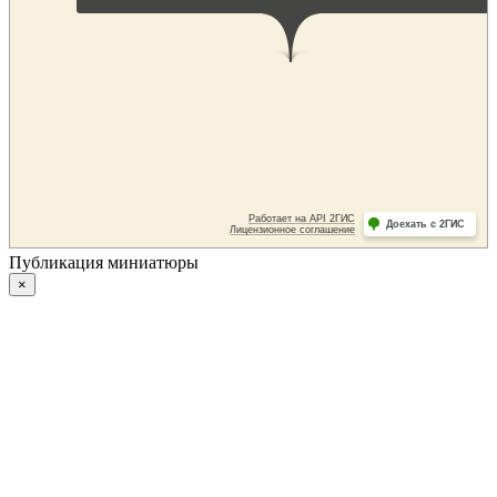
Публикация миниатюры
×