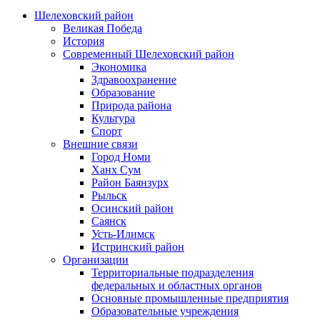
Шелеховский район
Великая Победа
История
Современный Шелеховский район
Экономика
Здравоохранение
Образование
Природа района
Культура
Спорт
Внешние связи
Город Номи
Ханх Сум
Район Баянзурх
Рыльск
Осинский район
Саянск
Усть-Илимск
Истринский район
Организации
Территориальные подразделения
федеральных и областных органов
Основные промышленные предприятия
Образовательные учреждения