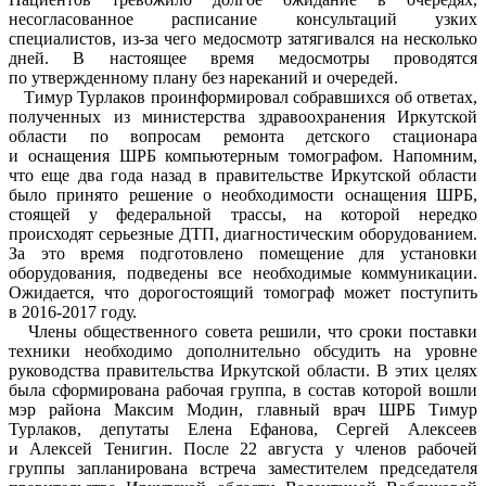
несогласованное расписание консультаций узких
специалистов, из-за чего медосмотр затягивался на несколько
дней. В настоящее время медосмотры проводятся
по утвержденному плану без нареканий и очередей.
Тимур Турлаков проинформировал собравшихся об ответах,
полученных из министерства здравоохранения Иркутской
области по вопросам ремонта детского стационара
и оснащения ШРБ компьютерным томографом. Напомним,
что еще два года назад в правительстве Иркутской области
было принято решение о необходимости оснащения ШРБ,
стоящей у федеральной трассы, на которой нередко
происходят серьезные ДТП, диагностическим оборудованием.
За это время подготовлено помещение для установки
оборудования, подведены все необходимые коммуникации.
Ожидается, что дорогостоящий томограф может поступить
в 2016-2017 году.
Члены общественного совета решили, что сроки поставки
техники необходимо дополнительно обсудить на уровне
руководства правительства Иркутской области. В этих целях
была сформирована рабочая группа, в состав которой вошли
мэр района Максим Модин, главный врач ШРБ Тимур
Турлаков, депутаты Елена Ефанова, Сергей Алексеев
и Алексей Тенигин. После 22 августа у членов рабочей
группы запланирована встреча заместителем председателя