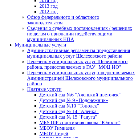
2014 год
2013 год
2012 год
Обзор федерального и областного
законодательства
Сведения о судебных постановлениях / решениях
по делам о признании недействующими
муниципальных НПА
Муниципальные услуги
Административные регламенты предоставления
муниципальных услуг Шелеховского района
Перечень муниципальных услуг Шелеховского
района, предоставляемых в ГАУ "МФЦ ИО"
Перечень муниципальных услуг, предоставляемых
Администрацией Шелеховского муниципального
района
Платные услуги
Детский сад №6 "Аленький цветочек"
Детский сад № 9 «Подснежник»
Детский сад №10 "Тополек"
Детский сад № 14 "Аленка"
Детский сад № 15 "Радуга"
МБУ ШР спортивная школа "Юность"
МБОУ Гимназия
МБОУ Лицей