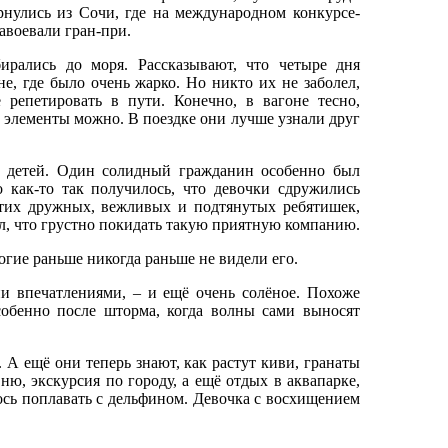
рнулись из Сочи, где на международном конкурсе-
авоевали гран-при.
лись до моря. Рассказывают, что четыре дня
е, где было очень жарко. Но никто их не заболел,
 репетировать в пути. Конечно, в вагоне тесно,
 элементы можно. В поездке они лучше узнали друг
 детей. Один солидный гражданин особенно был
о как-то так получилось, что девочки сдружились
тих дружных, вежливых и подтянутых ребятишек,
зал, что грустно покидать такую приятную компанию.
ие раньше никогда раньше не видели его.
и впечатлениями, – и ещё очень солёное. Похоже
особенно после шторма, когда волны сами выносят
А ещё они теперь знают, как растут киви, гранаты
ю, экскурсия по городу, а ещё отдых в аквапарке,
ось поплавать с дельфином. Девочка с восхищением