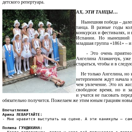
детского репертуара.
АХ, ЭТИ ТАНЦЫ…
Нынешняя победа – далеко
танца. В разные годы ко
конкурсах и фестивалях, и
Испании. Но нынешний к
младшая группа «1861» – и 
- Это очень приятно – 
Ангелина Атаманчук, уже 
стараться, чтобы и в след
Не только Ангелина, но и
нетерпением ждут начала н
чем увлечение. Это их жи
свободное время, но и за
и учатся не пасовать пере
обязательно получится. Пожелаем же этим юным грациям новых
Впечатления
Арина ЛЕВАРТАЙТЕ:
- Мне нравится выступать на сцене. А эти каникулы – сам
Полина ГУНДЮХИНА: