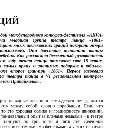
АЦИЙ
радой международного конкурса-фестиваля «AKVA-
очи младшая группа театра танца «1861»
дцать юных шелеховских граций покорили жюри
ртистизмом. Они блестяще исполнили танцы
ебеди». Как рассказала бессменный руководитель
том году театр танца отмечает своё 15-летие.
з самых ярких и значимых подарков к юбилею.
е второе гран-при «1861». Первое завоевала
па театра танца в VI региональном конкурсе-
вёзды Прибайкалья».
нарядные девчонки семи-десяти лет держатся
ают» между собой, словно воробышки. Если что
, то это хорошая осанка и грациозность движений.
ь танцевальный опыт за плечами немалый – в театре
и танцуют по три, а то и пять лет. Девчонки
ь себя всевозможными фенечками, а у этих на груди