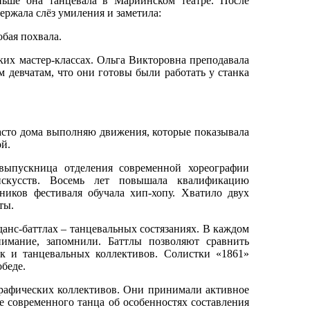
ше она танцевала в Мариинском театре. После
ержала слёз умиления и заметила:
обая похвала.
их мастер-классах. Ольга Викторовна преподавала
м девчатам, что они готовы были работать у станка
сто дома выполняю движения, которые показывала
ой.
ускница отделения современной хореографии
иискусств. Восемь лет повышала квалификацию
иков фестиваля обучала хип-хопу. Хватило двух
ты.
анс-баттлах – танцевальных состязаниях. В каждом
имание, запомнили. Баттлы позволяют сравнить
к и танцевальных коллективов. Солистки «1861»
обеде.
афических коллективов. Они принимали активное
ке современного танца об особенностях составления