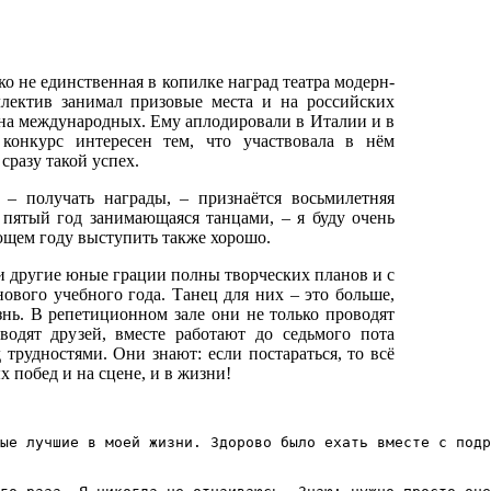
 не единственная в копилке наград театра модерн-
ллектив занимал призовые места и на российских
 на международных. Ему аплодировали в Италии и в
онкурс интересен тем, что участвовала в нём
сразу такой успех.
получать награды, – признаётся восьмилетняя
пятый год занимающаяся танцами, – я буду очень
ующем году выступить также хорошо.
 другие юные грации полны творческих планов и с
ового учебного года. Танец для них – это больше,
знь. В репетиционном зале они не только проводят
водят друзей, вместе работают до седьмого пота
д трудностями. Они знают: если постараться, то всё
 побед и на сцене, и в жизни!
ые лучшие в моей жизни. Здорово было ехать вместе с подр