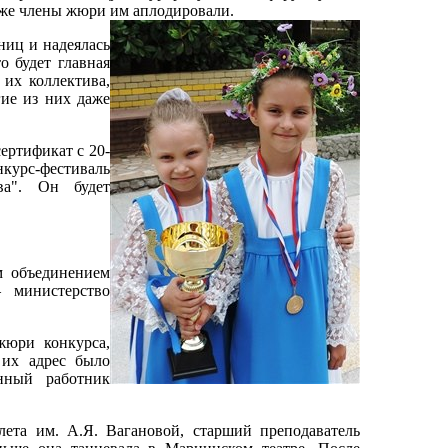
даже члены жюри им аплодировали.
иц и надеялась
о будет главная
 их коллектива,
гие из них даже
ертификат с 20-
курс-фестиваль
тва". Он будет
 объединением
 министерство
юри конкурса,
 их адрес было
нный работник
та им. А.Я. Вагановой, старший преподаватель