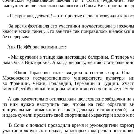
сочинской музыкальной школы № 1 Ольга Федюнина. Рань
выступления шелеховского коллектива Ольга Викторовна не сд
- Растрогали, девчата! – эти простые слова прозвучали как ос
За время фестиваля его участники поучаствовали в нескольк
классический танец. Это занятие так понравилось шелеховски
без перерыва.
Аня Парфёнова вспоминает:
- Мы кружили в танце как настоящие балерины. Я теперь ча
нам Ольга Викторовна. А когда вырасту, мечтаю стать балерин
Юлия Тарасенко тоже входила в состав жюри. Она вып
Московского государственного университета культуры 
во Франции, Чехии, Голландии, Германии и Турции. Участн
занятий, чтобы юные танцоры запомнили его основные элемен
А как замечательно отплясывали шелеховские звёздочки на д
из них нужно выступить так, чтобы на тебя обратили вн
танцевальные возможности как отдельных исполнителей, та
и здесь сумели проявить свой спортивный характер и волю к п
В Сочи с пользой проводили время и руководители хореогр
участие в «круглых столах», на которых шла речь о постанов