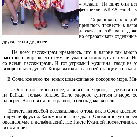
– медали. На днях они ве
фестивале "AKVA-temp! " з
Спрашиваю, как добира
пришлось провести в вагон
девчата не забывали даже
но отрабатывать отдельные
друга, стали дружнее.
Не всем пассажирам нравилось, что в вагоне так много
расстроен, ворчал, что ему не удастся отдохнуть в пути. Н
со всеми пассажирами. И тот угрюмый мужчина, глядя на э
вскоре оттаял душой. Когда выходил на своей станции, то ска
В Сочи, конечно же, юных шелеховчанок покорило море. Мног
- Оно такое синее-синее, а вовсе не чёрное, – делятся он
на Байкал, только тёплое. Было здорово купаться в море, 
на берег. Это совсем не страшно, а очень даже весело…
Девчата наперебой рассказывают о том, как в Сочи красиво. 
и другие фрукты. Запомнились поездка в Олимпийскую деревн
океанариуме и дельфинарий, где Насте Кузиной посчастливил
вспоминает: