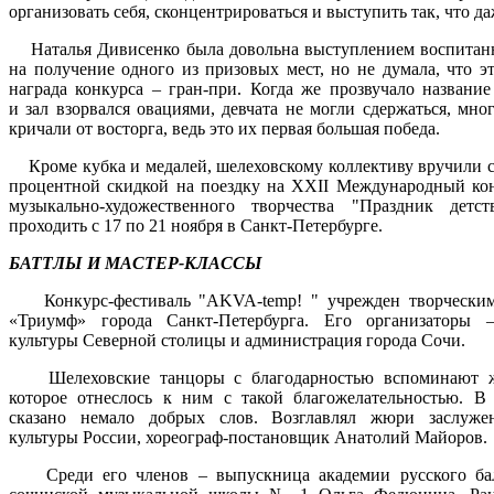
организовать себя, сконцентрироваться и выступить так, что 
Наталья Дивисенко была довольна выступлением воспитанн
на получение одного из призовых мест, но не думала, что эт
награда конкурса – гран-при. Когда же прозвучало название
и зал взорвался овациями, девчата не могли сдержаться, мно
кричали от восторга, ведь это их первая большая победа.
Кроме кубка и медалей, шелеховскому коллективу вручили с
процентной скидкой на поездку на XXII Международный кон
музыкально-художественного творчества "Праздник детс
проходить с 17 по 21 ноября в Санкт-Петербурге.
БАТТЛЫ И МАСТЕР-КЛАССЫ
Конкурс-фестиваль "AKVA-temp! " учрежден творческим
«Триумф» города Санкт-Петербурга. Его организаторы –
культуры Северной столицы и администрация города Сочи.
Шелеховские танцоры с благодарностью вспоминают ж
которое отнеслось к ним с такой благожелательностью. В
сказано немало добрых слов. Возглавлял жюри заслуже
культуры России, хореограф-постановщик Анатолий Майоров.
Среди его членов – выпускница академии русского бале