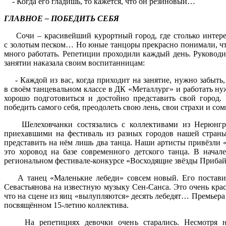
- Когда его гладишь, то кажется, что он резиновый…
ГЛАВНОЕ – ПОБЕДИТЬ СЕБЯ
Сочи – красивейший курортный город, где столько интерес
с золотым песком… Но юные танцоры прекрасно понимали, что
много работать. Репетиции проходили каждый день. Руководи
занятии наказала своим воспитанницам:
- Каждой из вас, когда приходит на занятие, нужно забыть, 
в своём танцевальном классе в ДК «Металлург» и работать ну
хорошо подготовиться и достойно представить свой город. 
победить самого себя, преодолеть свою лень, свои страхи и сом
Шелеховчанки состязались с коллективами из Нерюнгри,
приехавшими на фестиваль из разных городов нашей стран
представить на нём лишь два танца. Наши артисты привёзли 
это хоровод на базе современного детского танца. В начал
региональном фестивале-конкурсе «Восходящие звёзды Прибай
А танец «Маленькие лебеди» совсем новый. Его поставил
Севастьянова на известную музыку Сен-Санса. Это очень крас
что на сцене из яиц «вылупляются» десять лебедят… Премьера 
посвящённом 15-летию коллектива.
На репетициях девочки очень старались. Несмотря на