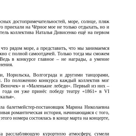
ных достопримечательностей, море, солнце, пляж
 приехали на Чёрное мое не только отдыхать, но и
тель коллектива Наталья Дивисенко ещё на первом
что рядом море, а представить, что мы занимаемся
жно с полной самоотдачей. Только тогда мы сможем
Ведь в конкурсе главное – не награды, а умение
нения.
 Норильска, Волгограда и другими танцорами,
ы. По положению конкурса каждый коллектив мог
«Веночек» и «Маленькие лебеди». Первый из них –
е года он уже принёс победу театру «1861» в VI
калья».
а балетмейстер-постановщик Марина Николаевна
ивая романтическая история, начинающаяся с того,
этого номера состоялась в конце марта на концерте,
 расслабляющую курортную атмосферу, сумели