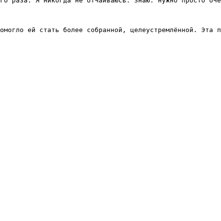
го раза. Я никогда не отчаиваюсь. Знаю: нужно просто оче
омогло ей стать более собранной, целеустремлённой. Эта п