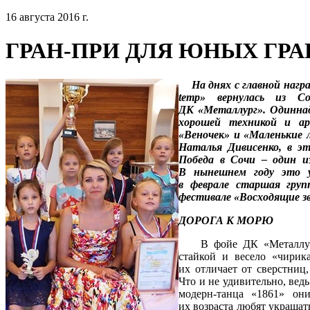
16 августа 2016 г.
ГРАН-ПРИ ДЛЯ ЮНЫХ ГР
На днях с главной наг
temp» вернулась из С
ДК «Металлург». Одинна
хорошей техникой и а
«Веночек» и «Маленькие л
Наталья Дивисенко, в э
Победа в Сочи – один и
В нынешнем году это уж
в феврале старшая груп
фестивале «Восходящие з
ДОРОГА К МОРЮ
В фойе ДК «Металлург» 
стайкой и весело «чирик
их отличает от сверстниц
Что и не удивительно, вед
модерн-танца «1861» он
их возраста любят украшат