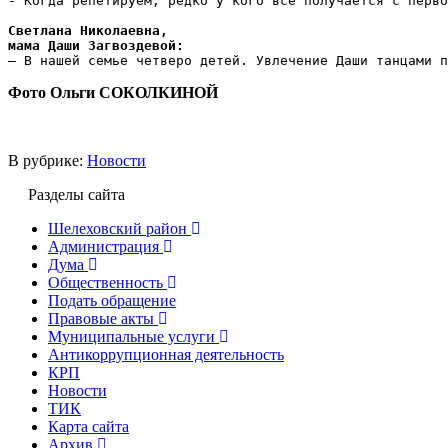
- Когда репетируем, редко у кого всё получается с перво
Светлана Николаевна,

мама Даши Загвоздевой:
– В нашей семье четверо детей. Увлечение Даши танцами п
Фото Ольги СОКОЛКИНОЙ
В рубрике:
Новости
Разделы сайта
Шелеховский район
Администрация
Дума
Общественность
Подать обращение
Правовые акты
Муниципальные услуги
Антикоррупционная деятельность
КРП
Новости
ТИК
Карта сайта
Архив