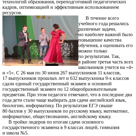
технологий образования, переподготовкой педагогических
кадров, оптимизацией и эффективным использованием
ресурсов.
В течение всего
учебного года решались
различные задачи,
но наиболее важной было
повышение качества
обучения, а оценивать его
можно только
по результатам. Так,
в районе третья часть всех
школьников учится на «4»
и «5». С 26 мая по 30 июня 267 выпускников 11 классов,
17 выпускников прошлых лет и 632 выпускника 9-х классов
сдали единый государственный экзамен и основной
государственный экзамен по 12 общеобразовательным
предметам. При этом педагоги отмечают, что в последние два
года дети стали чаще выбирать для сдачи английский язык,
биологию, информатику. По результатам ЕГЭ свыше
80 баллов у 30 выпускников по русскому языку, математике,
информатике, обществознанию, английскому языку.
В тройке лидеров по итогам сдачи основного
государственного экзамена в 9 классах лицей, гимназия
и школа №5.