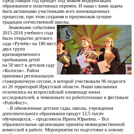
Предстоящий год пройдёт под знаком модернизации
образования и позитивных перемен. И наша с вами задача
быть активными участниками всех инновационных
процессов, при этом сохраняя и приумножая лучшие
традиции отечественной школы.
Знаковыми событиями
2015-2016 учебного года
было открытие детского
сада «Ручеёк» на 180 мест,
двух групп
кратковременного
пребывания детей
на 50 мест в детском саду
«Колосок». Район
принимал региональную
стажировочную сессию, в которой участвовали 96 педагогв
из 26 территорий Иркутской области. Наши школьники
отличились на всероссийской олимпиаде юных
исследователей, в чемпионате по робототехнике и фестивале
«РобоФест».
- В обновленные детские сады, школы, учреждения
дополнительного образования придут 12,5 тысяч
обучающихся, – продолжила Ирина Юрьевна. – Все
образовательные организации приняты межведомственной
комиссией к работе. Мероприятия по подготовке к новому