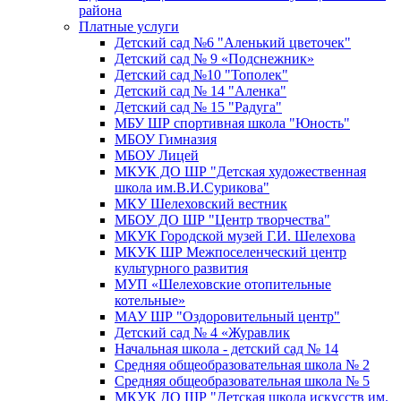
района
Платные услуги
Детский сад №6 "Аленький цветочек"
Детский сад № 9 «Подснежник»
Детский сад №10 "Тополек"
Детский сад № 14 "Аленка"
Детский сад № 15 "Радуга"
МБУ ШР спортивная школа "Юность"
МБОУ Гимназия
МБОУ Лицей
МКУК ДО ШР "Детская художественная
школа им.В.И.Сурикова"
МКУ Шелеховский вестник
МБОУ ДО ШР "Центр творчества"
МКУК Городской музей Г.И. Шелехова
МКУК ШР Межпоселенческий центр
культурного развития
МУП «Шелеховские отопительные
котельные»
МАУ ШР "Оздоровительный центр"
Детский сад № 4 «Журавлик
Начальная школа - детский сад № 14
Средняя общеобразовательная школа № 2
Средняя общеобразовательная школа № 5
МКУК ДО ШР "Детская школа искусств им.