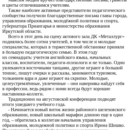
и цветы отличившимся учителям.
Также наиболее активные представители педагогического
сообщества получили благодарственные письма главы города,
управления образования, молодёжной политики и спорта,
губернатора Приангарья и министерства образования
Иркутской области.
Всего в этот день на сцену актового зала ДК «Металлург»
поднялись более сотни учителей, в том числе и молодые
специалисты, которых в торжественной обстановке приняли
в большую педагогическую семью. В этом году
их семнадцать: учителя английского языка, начальных
классов, воспитатели, педагоги-психологи и не только. Одни
увлекаются восточными танцами, другие играют в большой
теннис, пишут очерки и рассказы, занимаются туризмом,
толканием ядра и даже играют на скрипке. Молодые,
целеустремлённые, увлеченные – они наверняка найдут себя
в профессии, ведь рядом с ними всегда будут хорошие
наставники-коллеги.
Традиционно на августовской конференции подводят
итоги ушедшего учебного года.
- Начинается новый виток жизни районного шелеховского
образовании, новый школьный марафон длиною еще в один
год, – обратилась к коллегам начальник управления
образования, молодежной политики и спорта Ирина Шишко.