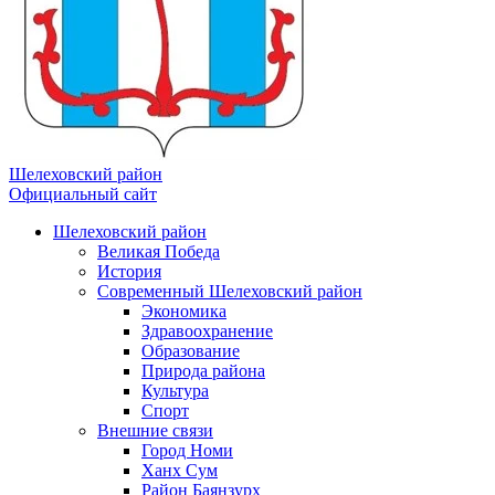
Шелеховский район
Официальный сайт
Шелеховский район
Великая Победа
История
Современный Шелеховский район
Экономика
Здравоохранение
Образование
Природа района
Культура
Спорт
Внешние связи
Город Номи
Ханх Сум
Район Баянзурх