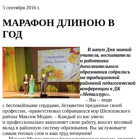
5 сентября 2016 г.
МАРАФОН ДЛИНОЮ В
ГОД
В канун Дня знаний
учителя, воспитатели
и работники
дополнительного
образования собрались
на традиционной
районной педагогической
конференции в ДК
«Металлург».
- Вы – люди
с беспокойными сердцами, беззаветно преданные своей
профессии, -приветствовал собравшихся мэр Шелеховского
района Максим Модин. – Каждый из вас умело
и профессионально выполняет свою работу, вносит весомый
вклад в районную систему образования. Вы заслуживаете
самым теплых слов и ваш труд неоценим!
Максим Модин вручил благодарственные письма, грамоты