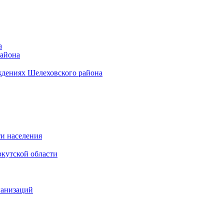
а
района
ждениях Шелеховского района
и населения
кутской области
ганизаций