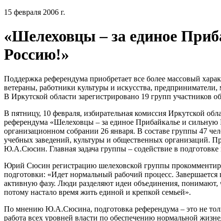
15 февраля 2006 г.
«Шелеховцы – за единое Приб
Россию!»
Поддержка референдума приобретает все более массовый характ
ветераны, работники культуры и искусства, предприниматели,
В Иркутской области зарегистрировано 19 групп участников о
В пятницу, 10 февраля, избирательная комиссия Иркутской обл
референдума «Шелеховцы – за единое Прибайкалье и сильную 
организационном собрании 26 января. В составе группы 47 ч
учебных заведений, культуры и общественных организаций. Пр
Ю.А.Сюсин. Главная задача группы – содействие в подготовке
Юрий Сюсин регистрацию шелеховской группы прокомментиро
подготовки: «Идет нормальный рабочий процесс. Завершается 
активную фазу. Люди разделяют идеи объединения, понимают, 
потому настало время жить единой и крепкой семьей».
По мнению Ю.А.Сюсина, подготовка референдума – это не толь
работа всех уровней власти по обеспечению нормальной жизнед