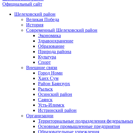
Официальный сайт
Шелеховский район
Великая Победа
История
Современный Шелеховский район
Экономика
Здравоохранение
Образование
Природа района
Культура
Спорт
Внешние связи
Город Номи
Ханх Сум
Район Баянзурх
Рыльск
Осинский район
Саянск
Усть-Илимск
Истринский район
Организации
Территориальные подразделения федеральных
Основные промышленные предприятия
Образовательные учреждения