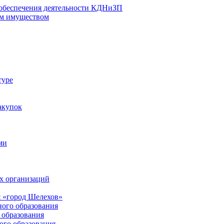
 обеспечения деятельности КДНиЗП
м имуществом
туре
акупок
ми
х организаций
 «город Шелехов»
ого образования
образования
го образования