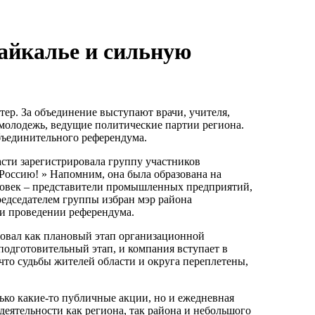
айкалье и сильную
ер. За объединение выступают врачи, учителя,
 молодежь, ведущие политические партии региона.
бъединительного референдума.
асти зарегистрировала группу участников
Россию! » Напомним, она была образована на
еловек – представители промышленных предприятий,
едседателем группы избран мэр района
 и проведении референдума.
вал как плановый этап организационной
подготовительный этап, и компания вступает в
что судьбы жителей области и округа переплетены,
ко какие-то публичные акции, но и ежедневная
еятельности как региона, так района и небольшого