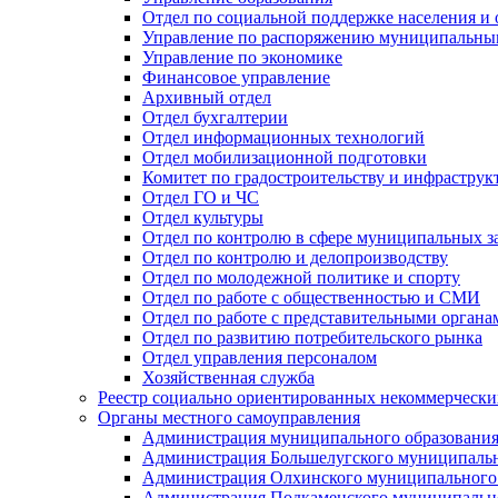
Отдел по социальной поддержке населения и
Управление по распоряжению муниципальны
Управление по экономике
Финансовое управление
Архивный отдел
Отдел бухгалтерии
Отдел информационных технологий
Отдел мобилизационной подготовки
Комитет по градостроительству и инфраструк
Отдел ГО и ЧС
Отдел культуры
Отдел по контролю в сфере муниципальных з
Отдел по контролю и делопроизводству
Отдел по молодежной политике и спорту
Отдел по работе с общественностью и СМИ
Отдел по работе с представительными органа
Отдел по развитию потребительского рынка
Отдел управления персоналом
Хозяйственная служба
Реестр социально ориентированных некоммерчески
Органы местного самоуправления
Администрация муниципального образования
Администрация Большелугского муниципальн
Администрация Олхинского муниципального 
Администрация Подкаменского муниципально