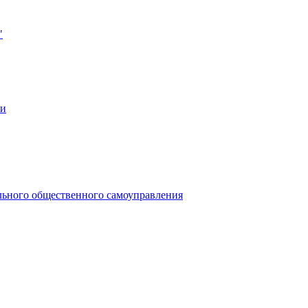
"
ии
льного общественного самоуправления