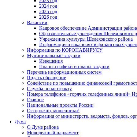
2023 год
2024 год
2025 год
2026 год
Вакансии
Кадровое обеспечение Администрации район
Образовательные учреждения Шелеховского 
Учреждения культуры Шелеховского района
Информация о вакансиях в финансовых учре
Информация по КОРОНАВИРУСУ
Муниципальные закупки
Извещения
Планы-графики и планы закупки
Перечень информационных систем
Подать обращение
Содействие по повышению финансовой грамотност
Служба по контракту
Номера телефонов «горячих телефонных линий» Ир
Главное
Национальные проекты России
Осторожно, мошенники!
Информация от министерств, ведомств, фондов, ор
Дума
О Думе района
Молодежный парламент