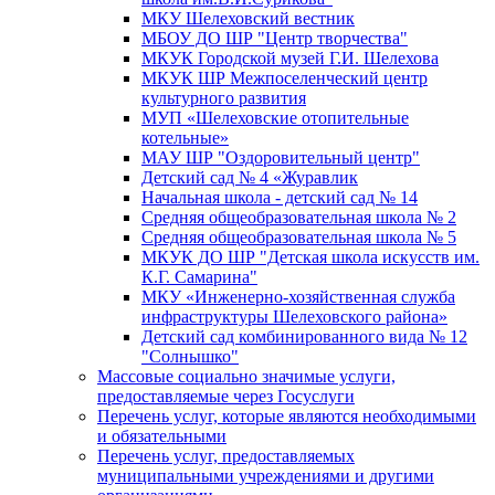
МКУ Шелеховский вестник
МБОУ ДО ШР "Центр творчества"
МКУК Городской музей Г.И. Шелехова
МКУК ШР Межпоселенческий центр
культурного развития
МУП «Шелеховские отопительные
котельные»
МАУ ШР "Оздоровительный центр"
Детский сад № 4 «Журавлик
Начальная школа - детский сад № 14
Средняя общеобразовательная школа № 2
Средняя общеобразовательная школа № 5
МКУК ДО ШР "Детская школа искусств им.
К.Г. Самарина"
МКУ «Инженерно-хозяйственная служба
инфраструктуры Шелеховского района»
Детский сад комбинированного вида № 12
"Солнышко"
Массовые социально значимые услуги,
предоставляемые через Госуслуги
Перечень услуг, которые являются необходимыми
и обязательными
Перечень услуг, предоставляемых
муниципальными учреждениями и другими