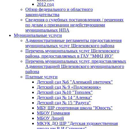
2012 год
Обзор федерального и областного
законодательства
Сведения о судебных постановлениях / решениях
по делам о признании недействующими
муниципальных НПА
Муниципальные услуги
Административные регламенты предоставления
муниципальных услуг Шелеховского района
Перечень муниципальных услуг Шелеховского
района, предоставляемых в ГАУ "МФЦ ИО"
Перечень муниципальных услуг, предоставляемых
Администрацией Шелеховского муниципального
района
Платные услуги
Детский сад №6 "Аленький цветочек"
Детский сад № 9 «Подснежник»
Детский сад №10 "Тополек"
Детский сад № 14 "Аленка"
Детский сад № 15 "Радуга"
МБУ ШР спортивная школа "Юность"
МБОУ Гимназия
МБОУ Лицей
МКУК ДО ШР "Детская художественная
школа им.В.И.Сурикова"