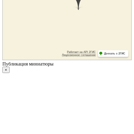
Публикация миниатюры
×