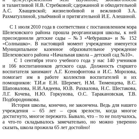
и талантливой Н.В. Стребковой; сдержанной и обходительной
А.С. Хващевской; жизнелюбивой и вежливой З.А.
Рахматуллиной, улыбчивой и притягательной И.Е. Алешиной.
С 1 июля 2010 года в соответствии с постановлением мэра
Шелеховского района прошла реорганизация школы, к ней
присоединили детские сады – №3 «Чебурашка» и № 152
«Солнышко». В настоящий момент учреждение именуется
Муниципальное казенное образовательное учреждение
Шелеховского района «Начальная школа – детский сад №10».
С 1 сентября этого учебного года у нас 140 учеников
и 166 воспитанников детского сада. Должность старшего
воспитателя занимают А.Г. Ксенофонтова и И.С. Морозова,
помогает им в работе коллектив воспитателей и их
помощников: Т.И.и Е.Н. Шеремет, Н.М. Тюменцева, В.С.
Шаповалова, Н.И.Авдеева, Ю.В. Рахвалова, Н.С. Шестакова,
Л.Г. Кочева, Н.Ю. Горкунова, О.С. Таракановская, Т.В.
Подбородникова.
История школы, конечно, не закончена. Ведь для нашего
учреждения – 65 лет – срок зрелости, когда многое
достигнуто, многое пережито. Бывало, что – то не получалось,
а что-то складывалось замечательно, но можно уверенно
сказать, школа прожила 65 лет достойно!