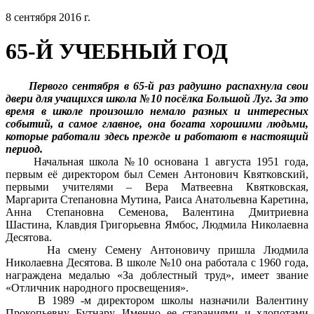
8 сентября 2016 г.
65-Й УЧЕБНЫЙ ГОД
Первого сентября в 65-й раз радушно распахнула свои
двери для учащихся школа №10 посёлка Большой Луг. За это
время в школе произошло немало разных и интересных
событий, а самое главное, она богата хорошими людьми,
которые работали здесь прежде и работают в настоящий
период.
Начальная школа №10 основана 1 августа 1951 года,
первым её директором был Семен Антонович Квятковский,
первыми учителями – Вера Матвеевна Квятковская,
Маргарита Степановна Мутина, Раиса Анатольевна Каретина,
Анна Степановна Семенова, Валентина Дмитриевна
Шастина, Клавдия Григорьевна Ямбос, Людмила Николаевна
Десятова.
На смену Семену Антоновичу пришла Людмила
Николаевна Десятова. В школе №10 она работала с 1960 года,
награждена медалью «За доблестный труд», имеет звание
«Отличник народного просвещения».
В 1989 -м директором школы назначили Валентину
Прокопьевну Бутнару. Именно ее стараниями и хлопотами