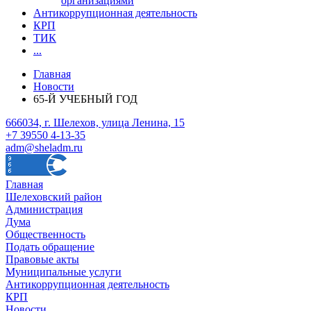
организациями
Антикоррупционная деятельность
КРП
ТИК
...
Главная
Новости
65-Й УЧЕБНЫЙ ГОД
666034, г. Шелехов, улица Ленина, 15
+7 39550 4-13-35
adm@sheladm.ru
Главная
Шелеховский район
Администрация
Дума
Общественность
Подать обращение
Правовые акты
Муниципальные услуги
Антикоррупционная деятельность
КРП
Новости