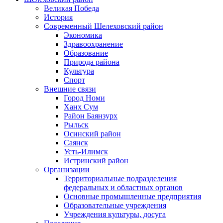
Великая Победа
История
Современный Шелеховский район
Экономика
Здравоохранение
Образование
Природа района
Культура
Спорт
Внешние связи
Город Номи
Ханх Сум
Район Баянзурх
Рыльск
Осинский район
Саянск
Усть-Илимск
Истринский район
Организации
Территориальные подразделения
федеральных и областных органов
Основные промышленные предприятия
Образовательные учреждения
Учреждения культуры, досуга