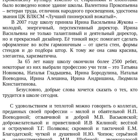
было возведено новое здание школы. Валентина Прокопьевна
– ветеран труда, отличник народного просвещения, удостоена
звания ЦК ВЛКСМ «Лучший пионерский вожатый».
В 2007 году школу приняла Ирина Васильевна Жукова –
молодой, энергичный, перспективный директор. Ирина
Васильевна не только талантливый и деятельный директор,
но и прекрасный дизайнер. Её тонкий вкус помогает сделать
оформление во всём гармоничным – от цвета стен, формы
стендов и до подбора штор. К тому же она сама красива,
элегантна, харизматична.
За 65 лет нашу школу окончили более 2500 ребят,
некоторые из них выбрали профессию учи теля – это Татьяна
Новикова, Наталья Гладышева, Ирина Бородулина, Наталья
Воеводина, Ирина Алешина, Ирина Андришина, Людмила
Константинова.
Безусловно, добрые слова хочется сказать о тех, кто
трудится в школе сегодня.
С удовольствием и теплотой можно говорить о коллегах,
преданных своей профессии – милой и обаятельной Н.П.
Воеводиной; отзывчивой и доброй М.В. Васьковской;
доброжелательной и приветливой И.В Килиной; весёлой
и остроумной Т.Г. Полякова; скромной и тактичной Е.М.
Благодатской; чуткой и душевной Н.Ю. Чопюк; серьёзной
и целеустремлённой М.И Шубиной; звонкоголосой