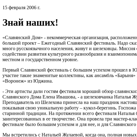
15 февраля 2006 г.
Знай наших!
«Славянский Дом» - некоммерческая организация, расположен
большой проект – Ежегодный Славянский фестиваль. Надо сказ
много русскоязычного населения, живут и шелеховцы. Миссия
содействии развития культурного разнообразия и взаимопоним
местном и государственном уровне.
Первый Славянский фестиваль с большим успехом прошел в Юд
участие такие знаменитые коллективы, как ансамбль «Барыня»
«Воронеж» из Юджина.
- Эти артисты дали гостям фестиваля хороший обзор славянски
Славянского Дома Елена Ивашова, - а шелеховчанка Наталья Ж
Преподаватель из Шелехова принесла на наш праздник настоящ
показывая свою уникальную работу – кукол-берегинь. Госпожа 
старинной традиции. На протяжении всего фестиваля Наталья
заинтересованных в ее творчестве. Она провела три мастер-кл
фестивале было большим успехом и для нее, и для Славянского
Мы встретились с Натальей Жулаевой, когда она, полная новых