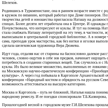
Шелехов.
Родившись в Туркменистане, она в раннем возрасте вместе с р
в кружок по вязанию, который работал при Доме пионеров. Поз
творчества детей и юношества пригласила Наташу на должност
спицах. Более десяти лет отработала она в Центре. И однажды п
Почувствовала, что интересуют ее куклы. И тут на помощь На
стала снабжать Наташу литературой на эту тему, в частности,
выписывали в центральной городской библиотеке. А в номере 
сама, преподав урок мастерства, как без нитки и иголки выпо
сделала шелеховская художница Вера Дюжева.
Идут года, отдаляя нас от старины на баснословно далекое рас
человек, словно ощутив в себе зов предков, начинает ощущать
потребность в создании старинных вещей. Так случилось и с Н
куклы. Их было великое множество, выполненных ее ловкими 
на Московскую научно-практическую конференцию «Приобщени
культуры». А через год побывала в Каргополе Архангельской об
конференции «Народный костюм и обрядность на русском Север
возможность аттестоваться на высшую категорию.
Москва и Каргополь – путь не ближний, Наталья нашла пониман
народному ремеслу. И ее поездки спонсировали Т.Б.Казвирова
Прошлогодней весной в городском музее Г.И.Шелехова прошла 