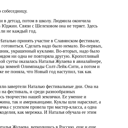
ю собеседницу.
и в детсад, потом в школу. Людмила окончила
в Юджин. Связи с Шелеховом она не теряет. Здесь
 ли не каждый год.
Наталью принять участие в Славянском фестивале,
 готовиться. Сделать надо было немало. Во-первых,
ошник, украшенный куклами. Во-вторых, надо было
арядом ни одна не повторяла другую. Кропотливый
ой суеты оказалась Наталья Жулаева в авиалайнере,
ца зимней Олимпиады Солт-Лейк-Сити, а потом и
 не поняла, что Новый год наступил, так как
или-завертели Наталью фестивальные дни. Она на
 на фестиваль, и среди разнообразных
ь творчество нашей землячки. Ее умение и
ина, так и американцами. Куклы шли нарасхват, а
чка с успехом провела три мастер-класса, а одна
оделия, как мережка. И Наталья обучала ее этим
талья Жулаева, вернувшись в Россию, еще и еще