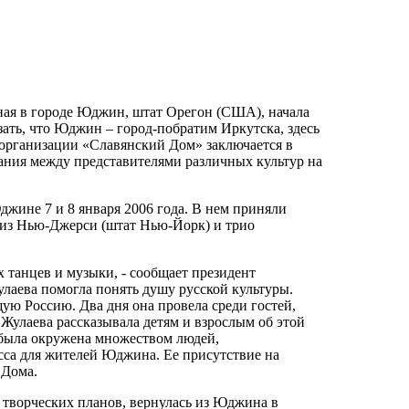
ная в городе Юджин, штат Орегон (США), начала
ать, что Юджин – город-побратим Иркутска, здесь
 организации «Славянский Дом» заключается в
ания между представителями различных культур на
жине 7 и 8 января 2006 года. В нем приняли
 из Нью-Джерси (штат Нью-Йорк) и трио
х танцев и музыки, - сообщает президент
улаева помогла понять душу русской культуры.
ую Россию. Два дня она провела среди гостей,
Жулаева рассказывала детям и взрослым об этой
 была окружена множеством людей,
асса для жителей Юджина. Ее присутствие на
 Дома.
 творческих планов, вернулась из Юджина в