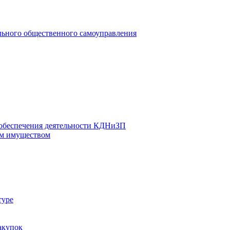
льного общественного самоуправления
 обеспечения деятельности КДНиЗП
м имуществом
туре
акупок