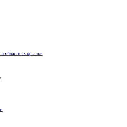
 и областных органов
"
ии