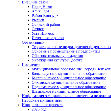
Внешние связи
Город Номи
Ханх Сум
Район Баянзурх
Рыльск
Осинский район
Саянск
Усть-Илимск
Истринский район
Организации
Территориальные подразделения федеральных
Основные промышленные предприятия
Образовательные учреждения
Учреждения культуры, досуга
Поселения
Муниципальное образование "город Шелехов
Большелугское муниципальное образование
Баклашинское муниципальное образование
Олхинское муниципальное образование
Подкаменское муниципальное образование
Шаманское муниципальное образование
Информация о социально-экономическом положен
Народные инициативы
Инициативные проекты
2023 год