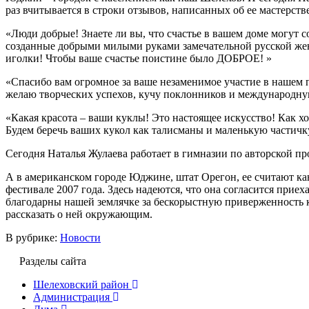
раз вчитывается в строки отзывов, написанных об ее мастерств
«Люди добрые! Знаете ли вы, что счастье в вашем доме могут 
созданные добрыми милыми руками замечательной русской же
иголки! Чтобы ваше счастье поистине было ДОБРОЕ! »
«Спасибо вам огромное за ваше незаменимое участие в нашем п
желаю творческих успехов, кучу поклонников и международную
«Какая красота – ваши куклы! Это настоящее искусство! Как х
Будем беречь ваших кукол как талисманы и маленькую частичк
Сегодня Наталья Жулаева работает в гимназии по авторской пр
А в американском городе Юджине, штат Орегон, ее считают ка
фестивале 2007 года. Здесь надеются, что она согласится прие
благодарны нашей землячке за бескорыстную приверженность 
рассказать о ней окружающим.
В рубрике:
Новости
Разделы сайта
Шелеховский район
Администрация