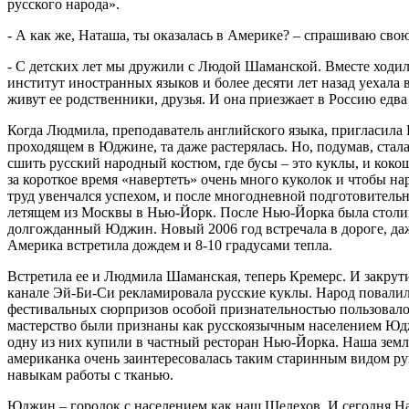
русского народа».
- А как же, Наташа, ты оказалась в Америке? – спрашиваю сво
- С детских лет мы дружили с Людой Шаманской. Вместе ходил
институт иностранных языков и более десяти лет назад уехала 
живут ее родственники, друзья. И она приезжает в Россию едва
Когда Людмила, преподаватель английского языка, пригласила 
проходящем в Юджине, та даже растерялась. Но, подумав, стала
сшить русский народный костюм, где бусы – это куклы, и кок
за короткое время «навертеть» очень много куколок и чтобы н
труд увенчался успехом, и после многодневной подготовительн
летящем из Москвы в Нью-Йорк. После Нью-Йорка была столи
долгожданный Юджин. Новый 2006 год встречала в дороге, даже
Америка встретила дождем и 8-10 градусами тепла.
Встретила ее и Людмила Шаманская, теперь Кремерс. И закрут
канале Эй-Би-Си рекламировала русские куклы. Народ повалил
фестивальных сюрпризов особой признательностью пользовалос
мастерство были признаны как русскоязычным населением Юдж
одну из них купили в частный ресторан Нью-Йорка. Наша земля
американка очень заинтересовалась таким старинным видом рук
навыкам работы с тканью.
Юджин – городок с населением как наш Шелехов. И сегодня На