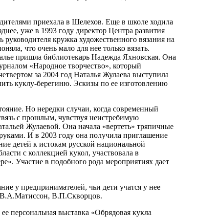
одителями приехала в Шелехов. Еще в школе ходила
днее, уже в 1993 году директор Центра развития
ь руководителя кружка художественного вязания на
оняла, что очень мало для нее только вязать.
талье пришла библиотекарь Надежда Яхновская. Она
 журналом «Народное творчество», который
четвертом за 2004 год Наталья Жулаева выступила
лнить куклу-берегиню. Эскизы по ее изготовлению
стояние. Но нередки случаи, когда современный
 связь с прошлым, чувствуя неистребимую
атальей Жулаевой. Она начала «вертеть» тряпичные
руками. И в 2003 году она получила приглашение
е детей к истокам русской национальной
ласти с коллекцией кукол, участвовала в
е». Участие в подобного рода мероприятиях дает
ие у предпринимателей, чьи дети учатся у нее
, В.А.Матиссон, В.П.Скворцов.
ее персональная выставка «Обрядовая кукла