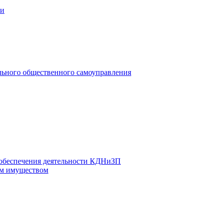
ии
льного общественного самоуправления
 обеспечения деятельности КДНиЗП
м имуществом