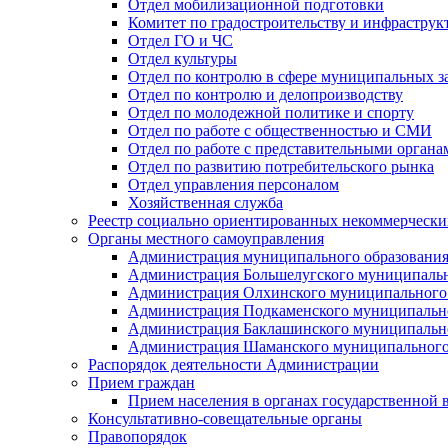
Отдел мобилизационной подготовки
Комитет по градостроительству и инфраструк
Отдел ГО и ЧС
Отдел культуры
Отдел по контролю в сфере муниципальных з
Отдел по контролю и делопроизводству
Отдел по молодежной политике и спорту
Отдел по работе с общественностью и СМИ
Отдел по работе с представительными органа
Отдел по развитию потребительского рынка
Отдел управления персоналом
Хозяйственная служба
Реестр социально ориентированных некоммерчески
Органы местного самоуправления
Администрация муниципального образования
Администрация Большелугского муниципальн
Администрация Олхинского муниципального 
Администрация Подкаменского муниципально
Администрация Баклашинского муниципально
Администрация Шаманского муниципального
Распорядок деятельности Администрации
Прием граждан
Прием населения в органах государственной 
Консультативно-совещательные органы
Правопорядок