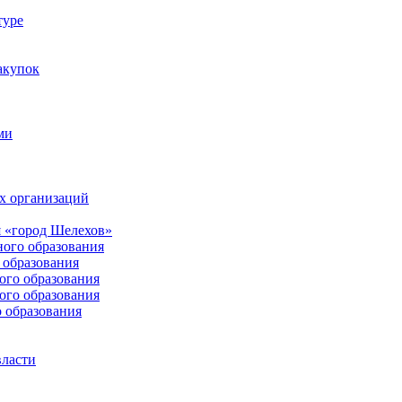
туре
акупок
ми
х организаций
 «город Шелехов»
ого образования
образования
го образования
го образования
 образования
власти