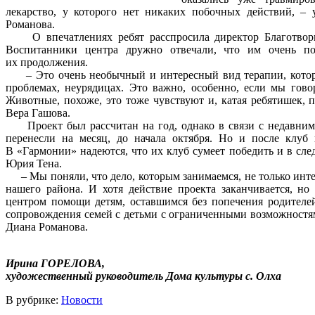
лекарство, у которого нет никаких побочных действий, – 
Романова.
О впечатлениях ребят расспросила директор Благотвори
Воспитанники центра дружно отвечали, что им очень по
их продолжения.
– Это очень необычный и интересный вид терапии, который
проблемах, неурядицах. Это важно, особенно, если мы гово
Животные, похоже, это тоже чувствуют и, катая ребятишек, по
Вера Гашова.
Проект был рассчитан на год, однако в связи с недавним 
перенесли на месяц, до начала октября. Но и после клуб 
В «Гармонии» надеются, что их клуб сумеет победить и в сл
Юрия Тена.
– Мы поняли, что дело, которым занимаемся, не только инте
нашего района. И хотя действие проекта заканчивается, но
центром помощи детям, оставшимся без попечения родителей
сопровождения семей с детьми с ограниченными возможностям
Диана Романова.
Ирина ГОРЕЛОВА,
художественный руководитель Дома культуры с. Олха
В рубрике:
Новости