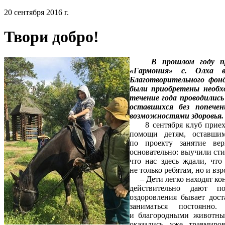
20 сентября 2016 г.
Твори добро!
В прошлом году пр
«Гармония» с. Олха в
Благотворительного фон
были приобретены необх
течение года проводились
оставшихся без попече
возможностями здоровья.
8 сентября клуб приехал
помощи детям, оставшим
по проекту занятие вер
основательно: выучили сти
что нас здесь ждали, что
не только ребятам, но и вз
– Дети легко находят кон
действительно дают по
оздоровления бывает дост
заниматься постоянн
и благородными животным
оказались уже травмиро