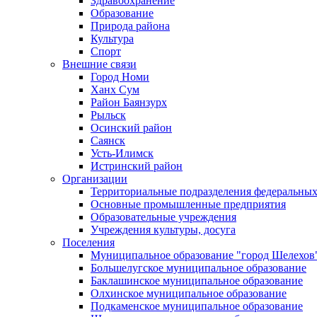
Здравоохранение
Образование
Природа района
Культура
Спорт
Внешние связи
Город Номи
Ханх Сум
Район Баянзурх
Рыльск
Осинский район
Саянск
Усть-Илимск
Истринский район
Организации
Территориальные подразделения федеральных
Основные промышленные предприятия
Образовательные учреждения
Учреждения культуры, досуга
Поселения
Муниципальное образование "город Шелехов
Большелугское муниципальное образование
Баклашинское муниципальное образование
Олхинское муниципальное образование
Подкаменское муниципальное образование