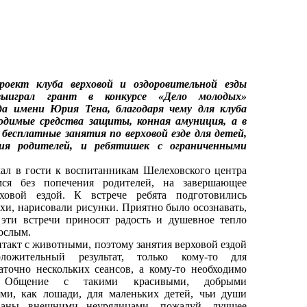
оект клуба верховой и оздоровительной езды
ыиграл грант в конкурсе «Дело молодых»
да имени Юрия Тена, благодаря чему для клуба
одимые средства защиты, конная амуниция, а в
 бесплатные занятия по верховой езде для детей,
ния родителей, и ребятишек с ограниченными
 в гости к воспитанникам Шелеховского центра
ся без попечения родителей, на завершающее
ховой ездой. К встрече ребята подготовились
хи, нарисовали рисунки. Приятно было осознавать,
 эти встречи приносят радость и душевное тепло
рослым.
такт с животными, поэтому занятия верховой ездой
ложительный результат, только кому-то для
аточно нескольких сеансов, а кому-то необходимо
о. Общение с такими красивыми, добрыми
и, как лошади, для маленьких детей, чьи души
ваны внешними неурядицами, пожалуй, лучшее