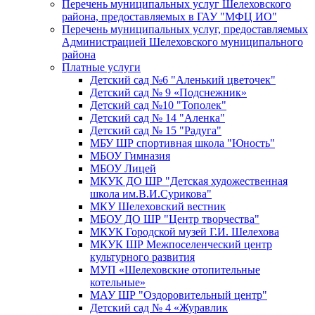
Перечень муниципальных услуг Шелеховского
района, предоставляемых в ГАУ "МФЦ ИО"
Перечень муниципальных услуг, предоставляемых
Администрацией Шелеховского муниципального
района
Платные услуги
Детский сад №6 "Аленький цветочек"
Детский сад № 9 «Подснежник»
Детский сад №10 "Тополек"
Детский сад № 14 "Аленка"
Детский сад № 15 "Радуга"
МБУ ШР спортивная школа "Юность"
МБОУ Гимназия
МБОУ Лицей
МКУК ДО ШР "Детская художественная
школа им.В.И.Сурикова"
МКУ Шелеховский вестник
МБОУ ДО ШР "Центр творчества"
МКУК Городской музей Г.И. Шелехова
МКУК ШР Межпоселенческий центр
культурного развития
МУП «Шелеховские отопительные
котельные»
МАУ ШР "Оздоровительный центр"
Детский сад № 4 «Журавлик