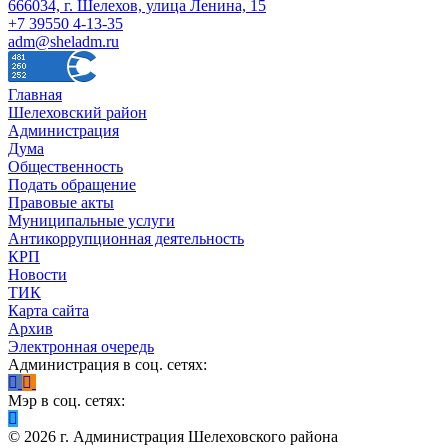
666034, г. Шелехов, улица Ленина, 15
+7 39550 4-13-35
adm@sheladm.ru
Главная
Шелеховский район
Администрация
Дума
Общественность
Подать обращение
Правовые акты
Муниципальные услуги
Антикоррупционная деятельность
КРП
Новости
ТИК
Карта сайта
Архив
Электронная очередь
Администрация в соц. сетях:
Мэр в соц. сетях:
©
2026
г. Администрация Шелеховского района