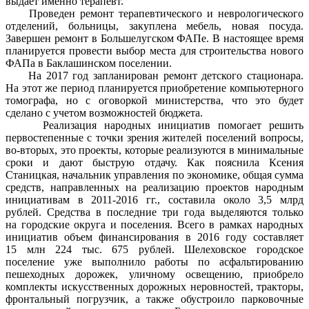
выдает именно терапевт.
Проведен ремонт терапевтического и неврологического
отделений, больницы, закуплена мебель, новая посуда.
Завершен ремонт в Большелугском ФАПе. В настоящее время
планируется провести выбор места для строительства нового
ФАПа в Баклашинском поселении.
На 2017 год запланирован ремонт детского стационара.
На этот же период планируется приобретение компьютерного
томографа, но с оговоркой министерства, что это будет
сделано с учетом возможностей бюджета.
Реализация народных инициатив помогает решить
первостепенные с точки зрения жителей поселений вопросы,
во-вторых, это проекты, которые реализуются в минимальные
сроки и дают быструю отдачу. Как пояснила Ксения
Станицкая, начальник управления по экономике, общая сумма
средств, направленных на реализацию проектов народным
инициативам в 2011-2016 гг., составила около 3,5 млрд
рублей. Средства в последние три года выделяются только
на городские округа и поселения. Всего в рамках народных
инициатив объем финансирования в 2016 году составляет
15 млн 224 тыс. 675 рублей. Шелеховское городское
поселение уже выполнило работы по асфальтированию
пешеходных дорожек, уличному освещению, приобрело
комплекты искусственных дорожных неровностей, тракторы,
фронтальный погрузчик, а также обустроило парковочные