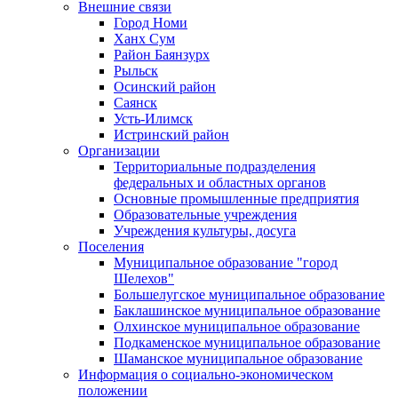
Внешние связи
Город Номи
Ханх Сум
Район Баянзурх
Рыльск
Осинский район
Саянск
Усть-Илимск
Истринский район
Организации
Территориальные подразделения
федеральных и областных органов
Основные промышленные предприятия
Образовательные учреждения
Учреждения культуры, досуга
Поселения
Муниципальное образование "город
Шелехов"
Большелугское муниципальное образование
Баклашинское муниципальное образование
Олхинское муниципальное образование
Подкаменское муниципальное образование
Шаманское муниципальное образование
Информация о социально-экономическом
положении