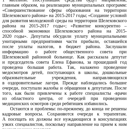
главным образом, на реализацию муниципальных программ:
«Совершенствование сферы образования на территории
Шелеховского района» на 2015-2017 годы; «Создание условий
для развития молодежной среды на территории Шелеховского
района на 2015-2017 годы»; «Развитие конкурентно –
способной экономики Шелеховского района на 2015-
2020 годы». Депутаты обсудили уплату муниципальными
унитарными предприятиями части прибыли, оставшейся
после уплаты налогов, в бюджет района. Заслушали
информацию о работе общественного совета при
Шелеховской районной больнице. Как рассказала депутат
и председатель совета Елена Ефанова, за прошедший год
проведена большая работа. Так, налажено проведение
медосмотров детей, поступающих в школы, дошкольные
образовательные учреждения, направляющихся
в оздоровительные лагеря. Прежде наблюдались большие
очереди, поступали жалобы и обращения к депутатам. После
того, как были привлечены к работе специалисты -врачи
из областного центра, от очередей при проведении
медицинских осмотров среди ребятишек избавились.
Остаются и проблемы: по-прежнему, до конца не решены
кадровые вопросы. Сохраняются очереди к терапевтам.
А посещать их должны все нуждающиеся в консультациях
узких специалистов, поскольку направление на прием к ним