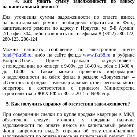
4. Как узнать сумму задолженности по взносу
на капитальный ремонт?
Для уточнения суммы задолженности по оплате взноса
на капитальный ремонт необходимо обратиться в Фонд
капитального ремонта по адресу г. Иркутск, ул. 5-й Армии,
2/1, офис 304, либо позвонить по телефонам 8 (3952) 280-122,
280-123, 280-124.
Можно написать сообщение по электронной почте
fond@fkr38.ru
, либо на сайте фонда
www.fkr38.ru
в рубрике
Вопрос-Ответ. Прием граждан осуществляется
с понедельника по четверг с 9-00ч. до 18-00 ч., обед с 13-00 ч.
до 14-00 ч. Также можно проверить информацию
о задолженности на сайте фонда в разделе «Документы» –
«Отчетность фонда» – ежеквартальный отчёт регионального
оператора в соответствии с приказом Министерства
строительства и ЖКХ РФ от 30.12.2015 г. №965/пр.
5. Как получить справку об отсутствии задолженности?
При совершении сделки по купле-продаже квартиры в МКД
обязательно следует уточнять у продавца наличие
задолженности по оплате взноса на капитальный ремонт.
Фонд капремонта выдаёт справки об отсутствии/наличии
задолженности по оплате взноса на капитальный ремонт. Для