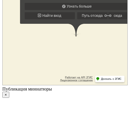
Публикация миниатюры
×