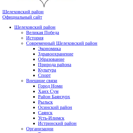
Шелеховский район
Официальный сайт
Шелеховский район
Великая Победа
История
Современный Шелеховский район
Экономика
Здравоохранение
Образование
Природа района
Культура
Спорт
Внешние связи
Город Номи
Ханх Сум
Район Баянзурх
Рыльск
Осинский район
Саянск
Усть-Илимск
Истринский район
Организации