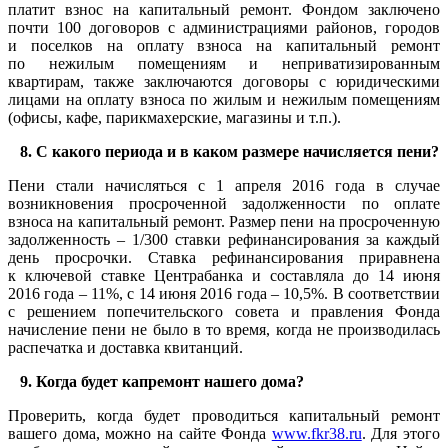
платит взнос на капитальный ремонт. Фондом заключено
почти 100 договоров с администрациями районов, городов
и поселков на оплату взноса на капитальный ремонт
по нежилым помещениям и неприватизированным
квартирам, также заключаются договоры с юридическими
лицами на оплату взноса по жилым и нежилым помещениям
(офисы, кафе, парикмахерские, магазины и т.п.).
8. С какого периода и в каком размере начисляется пени?
Пени стали начисляться с 1 апреля 2016 года в случае
возникновения просроченной задолженности по оплате
взноса на капитальный ремонт. Размер пени на просроченную
задолженность – 1/300 ставки рефинансирования за каждый
день просрочки. Ставка рефинансирования приравнена
к ключевой ставке Центрабанка и составляла до 14 июня
2016 года – 11%, с 14 июня 2016 года – 10,5%. В соответствии
с решением попечительского совета и правления Фонда
начисление пени не было в то время, когда не производилась
распечатка и доставка квитанций.
9. Когда будет капремонт нашего дома?
Проверить, когда будет проводиться капитальный ремонт
вашего дома, можно на сайте Фонда
www.fkr38.ru
. Для этого