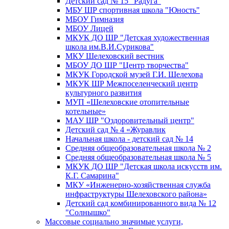
Детский сад № 15 "Радуга"
МБУ ШР спортивная школа "Юность"
МБОУ Гимназия
МБОУ Лицей
МКУК ДО ШР "Детская художественная
школа им.В.И.Сурикова"
МКУ Шелеховский вестник
МБОУ ДО ШР "Центр творчества"
МКУК Городской музей Г.И. Шелехова
МКУК ШР Межпоселенческий центр
культурного развития
МУП «Шелеховские отопительные
котельные»
МАУ ШР "Оздоровительный центр"
Детский сад № 4 «Журавлик
Начальная школа - детский сад № 14
Средняя общеобразовательная школа № 2
Средняя общеобразовательная школа № 5
МКУК ДО ШР "Детская школа искусств им.
К.Г. Самарина"
МКУ «Инженерно-хозяйственная служба
инфраструктуры Шелеховского района»
Детский сад комбинированного вида № 12
"Солнышко"
Массовые социально значимые услуги,