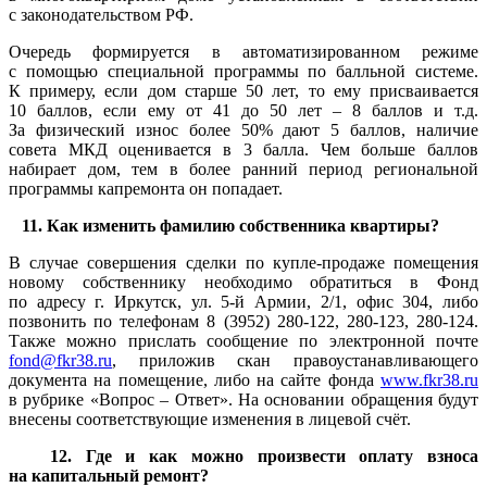
с законодательством РФ.
Очередь формируется в автоматизированном режиме
с помощью специальной программы по балльной системе.
К примеру, если дом старше 50 лет, то ему присваивается
10 баллов, если ему от 41 до 50 лет – 8 баллов и т.д.
За физический износ более 50% дают 5 баллов, наличие
совета МКД оценивается в 3 балла. Чем больше баллов
набирает дом, тем в более ранний период региональной
программы капремонта он попадает.
11. Как изменить фамилию собственника квартиры?
В случае совершения сделки по купле-продаже помещения
новому собственнику необходимо обратиться в Фонд
по адресу г. Иркутск, ул. 5-й Армии, 2/1, офис 304, либо
позвонить по телефонам 8 (3952) 280-122, 280-123, 280-124.
Также можно прислать сообщение по электронной почте
fond@fkr38.ru
, приложив скан правоустанавливающего
документа на помещение, либо на сайте фонда
www.fkr38.ru
в рубрике «Вопрос – Ответ». На основании обращения будут
внесены соответствующие изменения в лицевой счёт.
12. Где и как можно произвести оплату взноса
на капитальный ремонт?