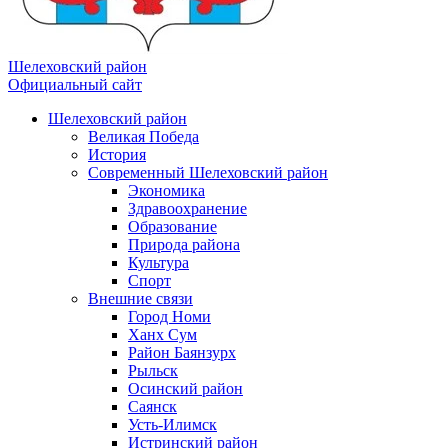
Шелеховский район
Официальный сайт
Шелеховский район
Великая Победа
История
Современный Шелеховский район
Экономика
Здравоохранение
Образование
Природа района
Культура
Спорт
Внешние связи
Город Номи
Ханх Сум
Район Баянзурх
Рыльск
Осинский район
Саянск
Усть-Илимск
Истринский район