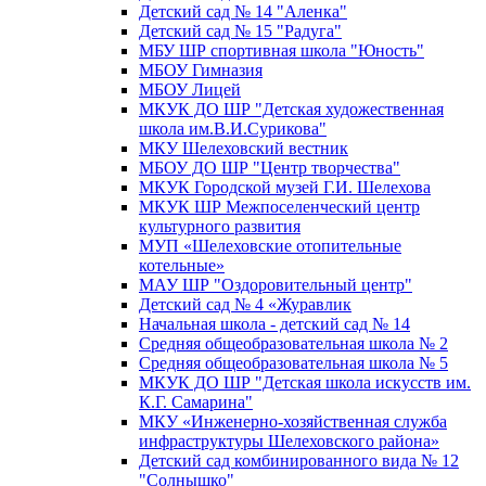
Детский сад № 14 "Аленка"
Детский сад № 15 "Радуга"
МБУ ШР спортивная школа "Юность"
МБОУ Гимназия
МБОУ Лицей
МКУК ДО ШР "Детская художественная
школа им.В.И.Сурикова"
МКУ Шелеховский вестник
МБОУ ДО ШР "Центр творчества"
МКУК Городской музей Г.И. Шелехова
МКУК ШР Межпоселенческий центр
культурного развития
МУП «Шелеховские отопительные
котельные»
МАУ ШР "Оздоровительный центр"
Детский сад № 4 «Журавлик
Начальная школа - детский сад № 14
Средняя общеобразовательная школа № 2
Средняя общеобразовательная школа № 5
МКУК ДО ШР "Детская школа искусств им.
К.Г. Самарина"
МКУ «Инженерно-хозяйственная служба
инфраструктуры Шелеховского района»
Детский сад комбинированного вида № 12
"Солнышко"