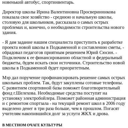
новенький автобус, спортинвентарь.
Директор школы Ирина Валентиновна Просверинникова
показала свое хозяйство - среднюю и начальную школы,
столовую для школьников, рассказала о самых острых
проблемах и, конечно, о необходимости строительства нового
здания.
- Я дам задание нашим специалиста приступить к разработке
проекта новой школы в Подкаменной и составлению сметы, -
обрадовал педагогов приятным решением Юрий Сюсин. -
Подключим к ее финансированию областной и федеральный
бюджеты, будем искать свои источники. Строительство новой
школы в Подкаменной будет приоритетным.
Мэр дал поручение профинансировать решение самых острых
школьных проблем. Так, будут закуплены сотовые телефоны.
С развитием спортивной базы поможет благотворительный
фонд г.Шелехова. Необходимые средства поступят на
установку электробойлера. Поможет районная администрация
и с ремонтом спортзала - на текущий ремонт школ в 2006 году
выделено денег в три раза больше, чем в прошлом. Погасят
учителям накопившийся долг за услуги ЖКХ и дрова.
В МЕСТНОМ ОЧАГЕ КУЛЬТУРЫ