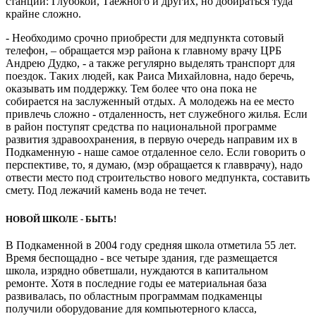
станций: Глубокой, Таежного и других, но добираться туда
крайне сложно.
- Необходимо срочно приобрести для медпункта сотовый
телефон, – обращается мэр района к главному врачу ЦРБ
Андрею Дудко, - а также регулярно выделять транспорт для
поездок. Таких людей, как Раиса Михайловна, надо беречь,
оказывать им поддержку. Тем более что она пока не
собирается на заслуженный отдых. А молодежь на ее место
привлечь сложно - отдаленность, нет служебного жилья. Если
в район поступят средства по национальной программе
развития здравоохранения, в первую очередь направим их в
Подкаменную - наше самое отдаленное село. Если говорить о
перспективе, то, я думаю, (мэр обращается к главврачу), надо
отвести место под строительство нового медпункта, составить
смету. Под лежачий камень вода не течет.
НОВОЙ ШКОЛЕ - БЫТЬ!
В Подкаменной в 2004 году средняя школа отметила 55 лет.
Время беспощадно - все четыре здания, где размещается
школа, изрядно обветшали, нуждаются в капитальном
ремонте. Хотя в последние годы ее материальная база
развивалась, по областным программам подкаменцы
получили оборудование для компьютерного класса,