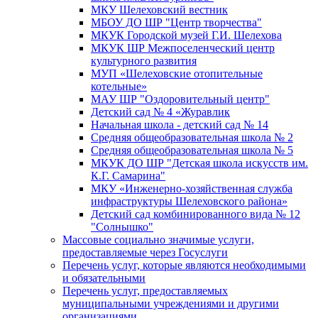
МКУ Шелеховский вестник
МБОУ ДО ШР "Центр творчества"
МКУК Городской музей Г.И. Шелехова
МКУК ШР Межпоселенческий центр
культурного развития
МУП «Шелеховские отопительные
котельные»
МАУ ШР "Оздоровительный центр"
Детский сад № 4 «Журавлик
Начальная школа - детский сад № 14
Средняя общеобразовательная школа № 2
Средняя общеобразовательная школа № 5
МКУК ДО ШР "Детская школа искусств им.
К.Г. Самарина"
МКУ «Инженерно-хозяйственная служба
инфраструктуры Шелеховского района»
Детский сад комбинированного вида № 12
"Солнышко"
Массовые социально значимые услуги,
предоставляемые через Госуслуги
Перечень услуг, которые являются необходимыми
и обязательными
Перечень услуг, предоставляемых
муниципальными учреждениями и другими
организациями