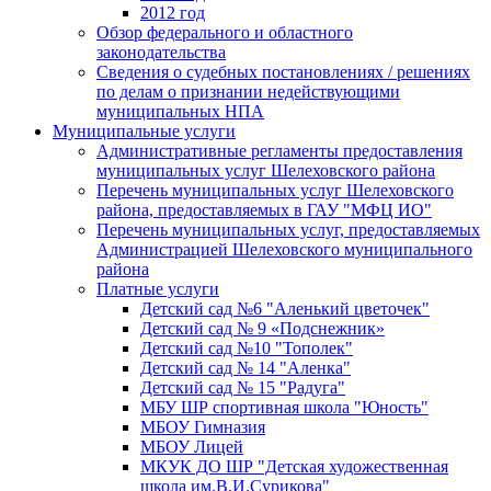
2012 год
Обзор федерального и областного
законодательства
Сведения о судебных постановлениях / решениях
по делам о признании недействующими
муниципальных НПА
Муниципальные услуги
Административные регламенты предоставления
муниципальных услуг Шелеховского района
Перечень муниципальных услуг Шелеховского
района, предоставляемых в ГАУ "МФЦ ИО"
Перечень муниципальных услуг, предоставляемых
Администрацией Шелеховского муниципального
района
Платные услуги
Детский сад №6 "Аленький цветочек"
Детский сад № 9 «Подснежник»
Детский сад №10 "Тополек"
Детский сад № 14 "Аленка"
Детский сад № 15 "Радуга"
МБУ ШР спортивная школа "Юность"
МБОУ Гимназия
МБОУ Лицей
МКУК ДО ШР "Детская художественная
школа им.В.И.Сурикова"