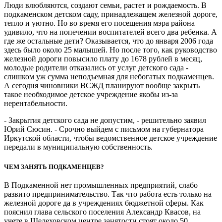
Люди влюбляются, создают семьи, растет и рождаемость. В
подкаменском детском саду, принадлежащем железной дороге,
тепло и уютно. Но во время его посещения мэра района
удивило, что на попечении воспитателей всего два ребенка. А
где же остальные дети? Оказывается, что до января 2006 года
здесь было около 25 малышей. Но после того, как руководство
железной дороги повысило плату до 1678 рублей в месяц,
молодые родители отказались от услуг детского сада -
слишком уж сумма неподъемная для небогатых подкаменцев.
А сегодня чиновники ВСЖД планируют вообще закрыть
такое необходимое детское учреждение якобы из-за
нерентабельности.
- Закрытия детского сада не допустим, - решительно заявил
Юрий Сюсин. - Срочно выйдем с письмом на губернатора
Иркутской области, чтобы ведомственное детское учреждение
передали в муниципальную собственность.
ЧЕМ ЗАНЯТЬ ПОДКАМЕНЦЕВ?
В Подкаменной нет промышленных предприятий, слабо
развито предпринимательство. Так что работа есть только на
железной дороге да в учреждениях бюджетной сферы. Как
пояснил глава сельского поселения Александр Квасов, на
учете в Шелеховском центре занятости стоят около 50