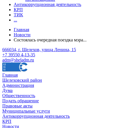
Антикоррупционная деятельность
КРП
ТИК
...
Главная
Новости
Состоялась очередная поездка мэра...
666034, г. Шелехов, улица Ленина, 15
+7 39550 4-13-35
adm@sheladm.ru
Главная
Шелеховский район
Администрация
Дума
Общественность
Подать обращение
Правовые акты
Муниципальные услуги
Антикоррупционная деятельность
КРП
Новости