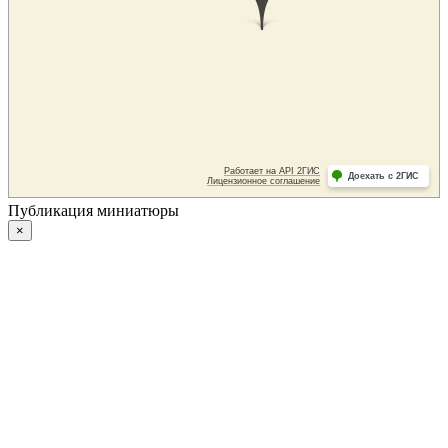
Публикация миниатюры
×