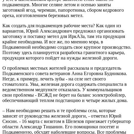
подкаменцев. Многие селяне летом и осенью заняты
заготовкой ягод, черемши, папоротника, сбором кедрового
ореха, изготовлением березовых метел.
Как создать для подкаменцев рабочие места? Как один из
вариантов, Юрий Александрович предложил организовать
заготовку и поставку метел для ИркАЗа, там эта продукция
крайне необходима. И все же, по мнению мэра, в
Подкаменной необходимо создать свое крупное производство.
Поэтому здесь планируется разработка гранитного карьера,
продукция которого пойдет на нужды железной дороги.
О проблемах местных жителей рассказала и председатель
Подкаменского совета ветеранов Анна Егоровна Будникова.
Негде, к примеру, лечить зубы - на селе нет своего
стоматолога. Увы, железная дорога содержать специалиста в
ведомственном медпункте отказалась. У коммунальщиков
свои проблемы - ВСЖД не берет на баланс эолектробойлер,
обеспечивающий теплом подстанцию и четыре жилых дома.
– Нам необходимо решать и те проблемы села, которые
зависят от руководства железной дороги, - отметил Юрий
Сюсин. - 16 марта с визитом в Шелехов приезжает губернатор
области Александр Тишанин. Его помощники посетят и
Подкаменную, обсудят наболевшие вопросы. Все проблемы