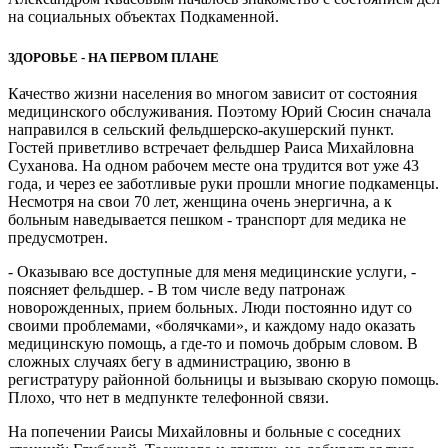
на социальных объектах Подкаменной.
ЗДОРОВЬЕ - НА ПЕРВОМ ПЛАНЕ
Качество жизни населения во многом зависит от состояния
медицинского обслуживания. Поэтому Юрий Сюсин сначала
направился в сельский фельдшерско-акушерский пункт.
Гостей приветливо встречает фельдшер Раиса Михайловна
Суханова. На одном рабочем месте она трудится вот уже 43
года, и через ее заботливые руки прошли многие подкаменцы.
Несмотря на свои 70 лет, женщина очень энергична, а к
больным наведывается пешком - транспорт для медика не
предусмотрен.
- Оказываю все доступные для меня медицинские услуги, -
поясняет фельдшер. - В том числе веду патронаж
новорожденных, прием больных. Люди постоянно идут со
своими проблемами, «болячками», и каждому надо оказать
медицинскую помощь, а где-то и помочь добрым словом. В
сложных случаях бегу в администрацию, звоню в
регистратуру районной больницы и вызываю скорую помощь.
Плохо, что нет в медпункте телефонной связи.
На попечении Раисы Михайловны и больные с соседних