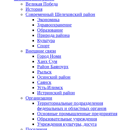
Великая Победа
История
Современный Шелеховский район
Экономика
Здравоохранение
Образование
Природа района
Культура
Спорт
Внешние связи
Город Номи
Ханх Сум
Район Баянзурх
Рыльск
Осинский район
Саянск
Усть-Илимск
Истринский район
Организации
Территориальные подразделения
федеральных и областных органов
Основные промышленные предприятия
Образовательные учреждения
Учреждения культуры, досуга
Поселения