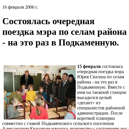
16 февраля 2006 г.
Состоялась очередная
поездка мэра по селам района
- на это раз в Подкаменную.
15 февраля
состоялась
очередная поездка мэра
Юрия Сюсина по селам
района - на это раз в
Подкаменную. Вместе с
ним на таежной станции
высадился целый
«десант» из
специалистов районной
администрации. После
короткой планерки
совместно с главой Подкаменского сельского поселения
Александром Квасовым началось знакомство с состоянием дел