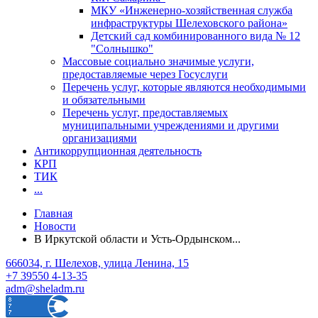
МКУ «Инженерно-хозяйственная служба
инфраструктуры Шелеховского района»
Детский сад комбинированного вида № 12
"Солнышко"
Массовые социально значимые услуги,
предоставляемые через Госуслуги
Перечень услуг, которые являются необходимыми
и обязательными
Перечень услуг, предоставляемых
муниципальными учреждениями и другими
организациями
Антикоррупционная деятельность
КРП
ТИК
...
Главная
Новости
В Иркутской области и Усть-Ордынском...
666034, г. Шелехов, улица Ленина, 15
+7 39550 4-13-35
adm@sheladm.ru