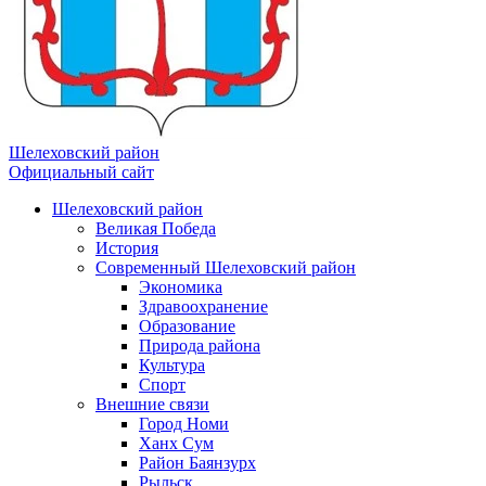
Шелеховский район
Официальный сайт
Шелеховский район
Великая Победа
История
Современный Шелеховский район
Экономика
Здравоохранение
Образование
Природа района
Культура
Спорт
Внешние связи
Город Номи
Ханх Сум
Район Баянзурх
Рыльск