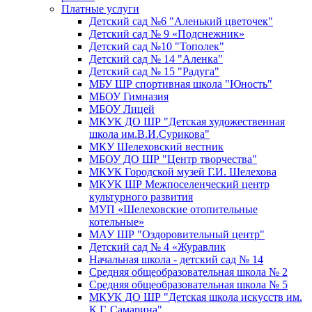
Платные услуги
Детский сад №6 "Аленький цветочек"
Детский сад № 9 «Подснежник»
Детский сад №10 "Тополек"
Детский сад № 14 "Аленка"
Детский сад № 15 "Радуга"
МБУ ШР спортивная школа "Юность"
МБОУ Гимназия
МБОУ Лицей
МКУК ДО ШР "Детская художественная
школа им.В.И.Сурикова"
МКУ Шелеховский вестник
МБОУ ДО ШР "Центр творчества"
МКУК Городской музей Г.И. Шелехова
МКУК ШР Межпоселенческий центр
культурного развития
МУП «Шелеховские отопительные
котельные»
МАУ ШР "Оздоровительный центр"
Детский сад № 4 «Журавлик
Начальная школа - детский сад № 14
Средняя общеобразовательная школа № 2
Средняя общеобразовательная школа № 5
МКУК ДО ШР "Детская школа искусств им.
К.Г. Самарина"