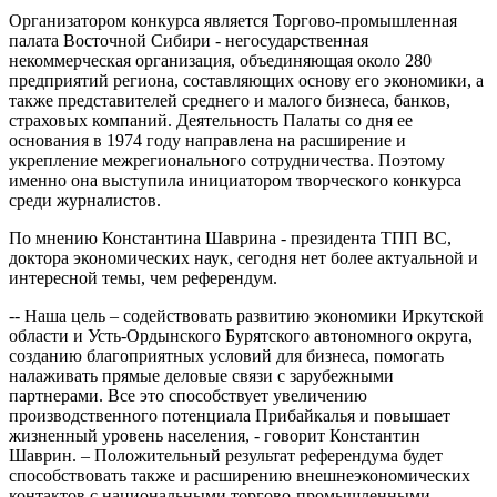
Организатором конкурса является Торгово-промышленная
палата Восточной Сибири - негосударственная
некоммерческая организация, объединяющая около 280
предприятий региона, составляющих основу его экономики, а
также представителей среднего и малого бизнеса, банков,
страховых компаний. Деятельность Палаты со дня ее
основания в 1974 году направлена на расширение и
укрепление межрегионального сотрудничества. Поэтому
именно она выступила инициатором творческого конкурса
среди журналистов.
По мнению Константина Шаврина - президента ТПП ВС,
доктора экономических наук, сегодня нет более актуальной и
интересной темы, чем референдум.
-- Наша цель – содействовать развитию экономики Иркутской
области и Усть-Ордынского Бурятского автономного округа,
созданию благоприятных условий для бизнеса, помогать
налаживать прямые деловые связи с зарубежными
партнерами. Все это способствует увеличению
производственного потенциала Прибайкалья и повышает
жизненный уровень населения, - говорит Константин
Шаврин. – Положительный результат референдума будет
способствовать также и расширению внешнеэкономических
контактов с национальными торгово-промышленными