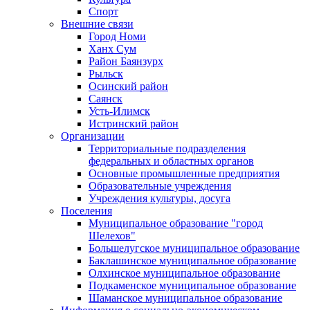
Спорт
Внешние связи
Город Номи
Ханх Сум
Район Баянзурх
Рыльск
Осинский район
Саянск
Усть-Илимск
Истринский район
Организации
Территориальные подразделения
федеральных и областных органов
Основные промышленные предприятия
Образовательные учреждения
Учреждения культуры, досуга
Поселения
Муниципальное образование "город
Шелехов"
Большелугское муниципальное образование
Баклашинское муниципальное образование
Олхинское муниципальное образование
Подкаменское муниципальное образование
Шаманское муниципальное образование