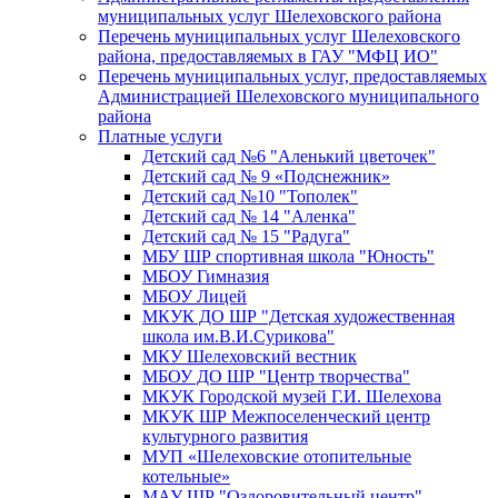
муниципальных услуг Шелеховского района
Перечень муниципальных услуг Шелеховского
района, предоставляемых в ГАУ "МФЦ ИО"
Перечень муниципальных услуг, предоставляемых
Администрацией Шелеховского муниципального
района
Платные услуги
Детский сад №6 "Аленький цветочек"
Детский сад № 9 «Подснежник»
Детский сад №10 "Тополек"
Детский сад № 14 "Аленка"
Детский сад № 15 "Радуга"
МБУ ШР спортивная школа "Юность"
МБОУ Гимназия
МБОУ Лицей
МКУК ДО ШР "Детская художественная
школа им.В.И.Сурикова"
МКУ Шелеховский вестник
МБОУ ДО ШР "Центр творчества"
МКУК Городской музей Г.И. Шелехова
МКУК ШР Межпоселенческий центр
культурного развития
МУП «Шелеховские отопительные
котельные»
МАУ ШР "Оздоровительный центр"