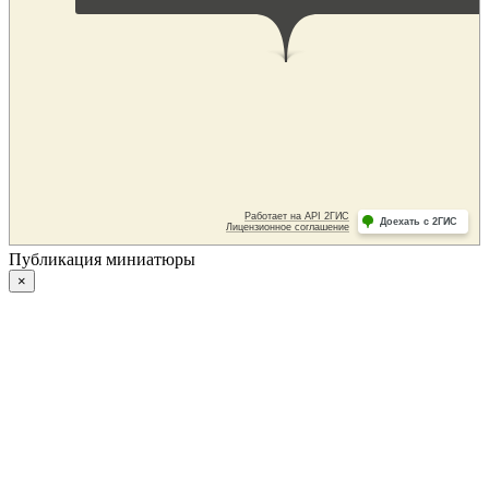
Публикация миниатюры
×