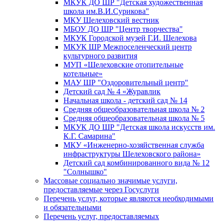
МКУК ДО ШР "Детская художественная
школа им.В.И.Сурикова"
МКУ Шелеховский вестник
МБОУ ДО ШР "Центр творчества"
МКУК Городской музей Г.И. Шелехова
МКУК ШР Межпоселенческий центр
культурного развития
МУП «Шелеховские отопительные
котельные»
МАУ ШР "Оздоровительный центр"
Детский сад № 4 «Журавлик
Начальная школа - детский сад № 14
Средняя общеобразовательная школа № 2
Средняя общеобразовательная школа № 5
МКУК ДО ШР "Детская школа искусств им.
К.Г. Самарина"
МКУ «Инженерно-хозяйственная служба
инфраструктуры Шелеховского района»
Детский сад комбинированного вида № 12
"Солнышко"
Массовые социально значимые услуги,
предоставляемые через Госуслуги
Перечень услуг, которые являются необходимыми
и обязательными
Перечень услуг, предоставляемых