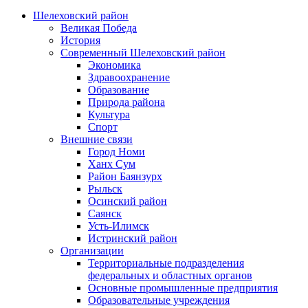
Шелеховский район
Великая Победа
История
Современный Шелеховский район
Экономика
Здравоохранение
Образование
Природа района
Культура
Спорт
Внешние связи
Город Номи
Ханх Сум
Район Баянзурх
Рыльск
Осинский район
Саянск
Усть-Илимск
Истринский район
Организации
Территориальные подразделения
федеральных и областных органов
Основные промышленные предприятия
Образовательные учреждения