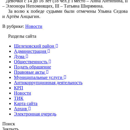
Девочки с 14 до 16 лет (18 чел.): I место – Анна Антипина, II
– Элеонора Непомнящих, III – Татьяна Ширямина.
За волю к победе судьями были отмечены Ульяна Седова
и Артём Анцыгин.
В рубрике:
Новости
Разделы сайта
Шелеховский район
Администрация
Дума
Общественность
Подать обращение
Правовые акты
Муниципальные услуги
Антикоррупционная деятельность
КРП
Новости
ТИК
Карта сайта
Архив
Электронная очередь
Поиск
Закрыть