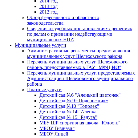
2014 год
2013 год
2012 год
Обзор федерального и областного
законодательства
Сведения о судебных постановлениях / решениях
по делам о признании недействующими
муниципальных НПА
Муниципальные услуги
Административные регламенты предоставления
муниципальных услуг Шелеховского района
Перечень муниципальных услуг Шелеховского
района, предоставляемых в ГАУ "МФЦ ИО"
Перечень муниципальных услуг, предоставляемых
Администрацией Шелеховского муниципального
района
Платные услуги
Детский сад №6 "Аленький цветочек"
Детский сад № 9 «Подснежник»
Детский сад №10 "Тополек"
Детский сад № 14 "Аленка"
Детский сад № 15 "Радуга"
МБУ ШР спортивная школа "Юность"
МБОУ Гимназия
МБОУ Лицей