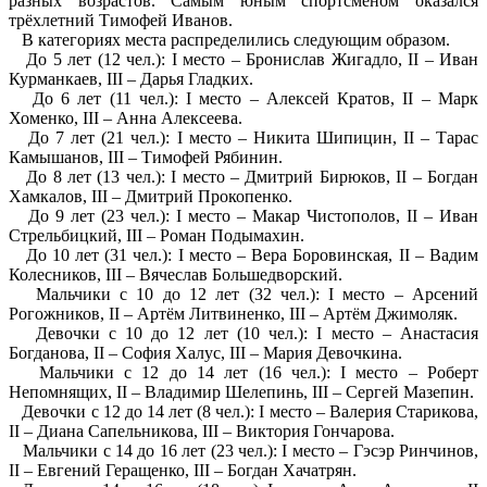
разных возрастов. Самым юным спортсменом оказался
трёхлетний Тимофей Иванов.
В категориях места распределились следующим образом.
До 5 лет (12 чел.): I место – Бронислав Жигадло, II – Иван
Курманкаев, III – Дарья Гладких.
До 6 лет (11 чел.): I место – Алексей Кратов, II – Марк
Хоменко, III – Анна Алексеева.
До 7 лет (21 чел.): I место – Никита Шипицин, II – Тарас
Камышанов, III – Тимофей Рябинин.
До 8 лет (13 чел.): I место – Дмитрий Бирюков, II – Богдан
Хамкалов, III – Дмитрий Прокопенко.
До 9 лет (23 чел.): I место – Макар Чистополов, II – Иван
Стрельбицкий, III – Роман Подымахин.
До 10 лет (31 чел.): I место – Вера Боровинская, II – Вадим
Колесников, III – Вячеслав Большедворский.
Мальчики с 10 до 12 лет (32 чел.): I место – Арсений
Рогожников, II – Артём Литвиненко, III – Артём Джимоляк.
Девочки с 10 до 12 лет (10 чел.): I место – Анастасия
Богданова, II – София Халус, III – Мария Девочкина.
Мальчики с 12 до 14 лет (16 чел.): I место – Роберт
Непомнящих, II – Владимир Шелепинь, III – Сергей Мазепин.
Девочки с 12 до 14 лет (8 чел.): I место – Валерия Старикова,
II – Диана Сапельникова, III – Виктория Гончарова.
Мальчики с 14 до 16 лет (23 чел.): I место – Гэсэр Ринчинов,
II – Евгений Геращенко, III – Богдан Хачатрян.