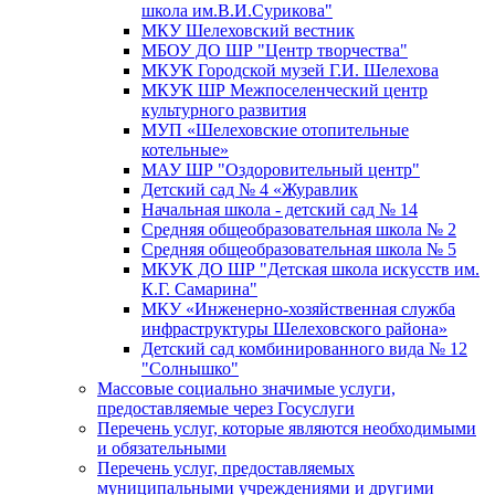
школа им.В.И.Сурикова"
МКУ Шелеховский вестник
МБОУ ДО ШР "Центр творчества"
МКУК Городской музей Г.И. Шелехова
МКУК ШР Межпоселенческий центр
культурного развития
МУП «Шелеховские отопительные
котельные»
МАУ ШР "Оздоровительный центр"
Детский сад № 4 «Журавлик
Начальная школа - детский сад № 14
Средняя общеобразовательная школа № 2
Средняя общеобразовательная школа № 5
МКУК ДО ШР "Детская школа искусств им.
К.Г. Самарина"
МКУ «Инженерно-хозяйственная служба
инфраструктуры Шелеховского района»
Детский сад комбинированного вида № 12
"Солнышко"
Массовые социально значимые услуги,
предоставляемые через Госуслуги
Перечень услуг, которые являются необходимыми
и обязательными
Перечень услуг, предоставляемых
муниципальными учреждениями и другими