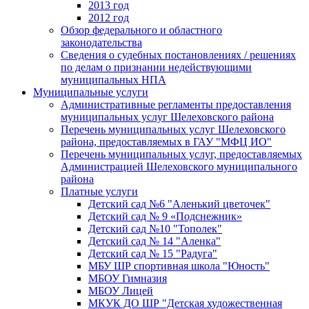
2013 год
2012 год
Обзор федерального и областного
законодательства
Сведения о судебных постановлениях / решениях
по делам о признании недействующими
муниципальных НПА
Муниципальные услуги
Административные регламенты предоставления
муниципальных услуг Шелеховского района
Перечень муниципальных услуг Шелеховского
района, предоставляемых в ГАУ "МФЦ ИО"
Перечень муниципальных услуг, предоставляемых
Администрацией Шелеховского муниципального
района
Платные услуги
Детский сад №6 "Аленький цветочек"
Детский сад № 9 «Подснежник»
Детский сад №10 "Тополек"
Детский сад № 14 "Аленка"
Детский сад № 15 "Радуга"
МБУ ШР спортивная школа "Юность"
МБОУ Гимназия
МБОУ Лицей
МКУК ДО ШР "Детская художественная