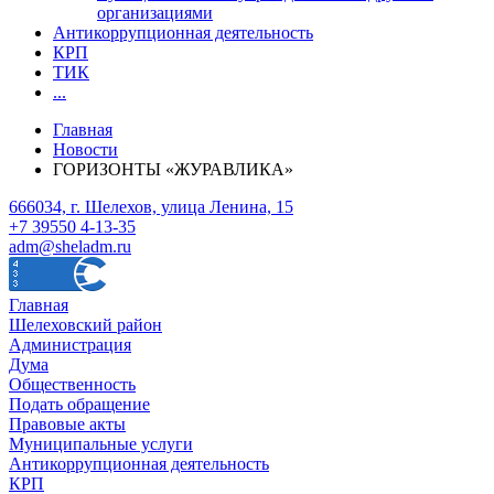
организациями
Антикоррупционная деятельность
КРП
ТИК
...
Главная
Новости
ГОРИЗОНТЫ «ЖУРАВЛИКА»
666034, г. Шелехов, улица Ленина, 15
+7 39550 4-13-35
adm@sheladm.ru
Главная
Шелеховский район
Администрация
Дума
Общественность
Подать обращение
Правовые акты
Муниципальные услуги
Антикоррупционная деятельность
КРП