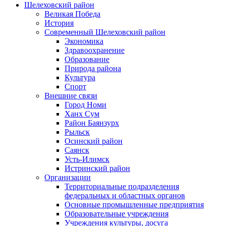
Шелеховский район
Великая Победа
История
Современный Шелеховский район
Экономика
Здравоохранение
Образование
Природа района
Культура
Спорт
Внешние связи
Город Номи
Ханх Сум
Район Баянзурх
Рыльск
Осинский район
Саянск
Усть-Илимск
Истринский район
Организации
Территориальные подразделения
федеральных и областных органов
Основные промышленные предприятия
Образовательные учреждения
Учреждения культуры, досуга