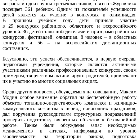
возраста и одна группа третьеклассников, а всего «Журавлик»
посещает 361 ребенок. Одним из показателей успешности
детей является их участие в конкурсах и олимпиадах.
В прошлом учебном году дети приняли участие
в 29 конкурсах районного, областного и всероссийского
уровней. 36 детей стали победителями и призерами районных
конкурсов, фестивалей, олимпиад, 8 человек – в областных
конкурсах и 56 – на всероссийских дистанционных
состязаниях.
Безусловно, эти успехи обеспечиваются, в первую очередь,
педагогами учреждения, которые являются активными
участниками различных профессиональных конкурсов, своим
примером, творчеством активизируют родителей, привлекают
их к участию во многих социальных акциях.
Среди других вопросов, обсуждаемых на совещании, Максим
Модин особое внимание обратил на бесперебойную работу
объектов топливно-энергетического комплекса и жилищно-
коммунального хозяйства в период новогодних праздников,
дал поручения руководителям структурных подразделений
проверить подготовку вверенных объектов к безаварийной
работе. Также были обсуждены запас необходимых
медикаментов в аптеках, информация по уровню
заболеваемости на территории района, подготовка