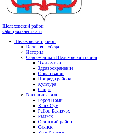
Шелеховский район
Официальный сайт
Шелеховский район
Великая Победа
История
Современный Шелеховский район
Экономика
Здравоохранение
Образование
Природа района
Культура
Спорт
Внешние связи
Город Номи
Ханх Сум
Район Баянзурх
Рыльск
Осинский район
Саянск
Усть-Илимск