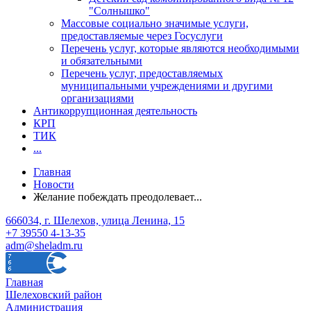
"Солнышко"
Массовые социально значимые услуги,
предоставляемые через Госуслуги
Перечень услуг, которые являются необходимыми
и обязательными
Перечень услуг, предоставляемых
муниципальными учреждениями и другими
организациями
Антикоррупционная деятельность
КРП
ТИК
...
Главная
Новости
Желание побеждать преодолевает...
666034, г. Шелехов, улица Ленина, 15
+7 39550 4-13-35
adm@sheladm.ru
Главная
Шелеховский район
Администрация