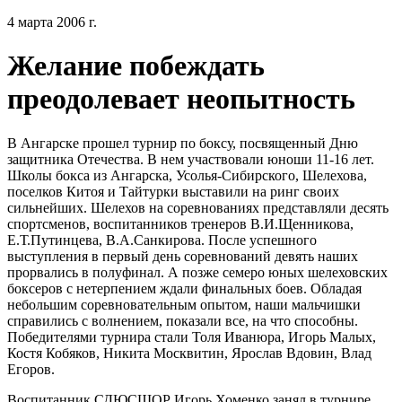
4 марта 2006 г.
Желание побеждать
преодолевает неопытность
В Ангарске прошел турнир по боксу, посвященный Дню
защитника Отечества. В нем участвовали юноши 11-16 лет.
Школы бокса из Ангарска, Усолья-Сибирского, Шелехова,
поселков Китоя и Тайтурки выставили на ринг своих
сильнейших. Шелехов на соревнованиях представляли десять
спортсменов, воспитанников тренеров В.И.Щенникова,
Е.Т.Путинцева, В.А.Санкирова. После успешного
выступления в первый день соревнований девять наших
прорвались в полуфинал. А позже семеро юных шелеховских
боксеров с нетерпением ждали финальных боев. Обладая
небольшим соревновательным опытом, наши мальчишки
справились с волнением, показали все, на что способны.
Победителями турнира стали Толя Иванюра, Игорь Малых,
Костя Кобяков, Никита Москвитин, Ярослав Вдовин, Влад
Егоров.
Воспитанник СДЮСШОР Игорь Хоменко занял в турнире