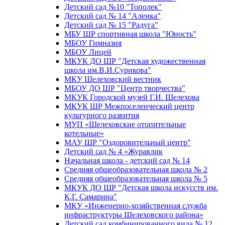
Детский сад №10 "Тополек"
Детский сад № 14 "Аленка"
Детский сад № 15 "Радуга"
МБУ ШР спортивная школа "Юность"
МБОУ Гимназия
МБОУ Лицей
МКУК ДО ШР "Детская художественная
школа им.В.И.Сурикова"
МКУ Шелеховский вестник
МБОУ ДО ШР "Центр творчества"
МКУК Городской музей Г.И. Шелехова
МКУК ШР Межпоселенческий центр
культурного развития
МУП «Шелеховские отопительные
котельные»
МАУ ШР "Оздоровительный центр"
Детский сад № 4 «Журавлик
Начальная школа - детский сад № 14
Средняя общеобразовательная школа № 2
Средняя общеобразовательная школа № 5
МКУК ДО ШР "Детская школа искусств им.
К.Г. Самарина"
МКУ «Инженерно-хозяйственная служба
инфраструктуры Шелеховского района»
Детский сад комбинированного вида № 12