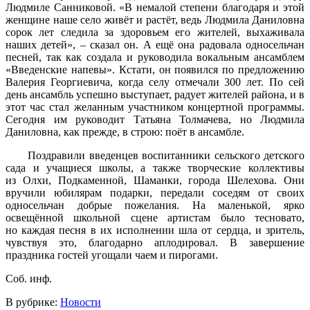
Людмиле Санниковой. «В немалой степени благодаря и этой
женщине наше село живёт и растёт, ведь Людмила Даниловна
сорок лет следила за здоровьем его жителей, выхаживала
наших детей», – сказал он. А ещё она радовала односельчан
песней, так как создала и руководила вокальным ансамблем
«Введенские напевы». Кстати, он появился по предложению
Валерия Георгиевича, когда селу отмечали 300 лет. По сей
день ансамбль успешно выступает, радует жителей района, и в
этот час стал желанным участником концертной программы.
Сегодня им руководит Татьяна Толмачева, но Людмила
Даниловна, как прежде, в строю: поёт в ансамбле.
Поздравили введенцев воспитанники сельского детского
сада и учащиеся школы, а также творческие коллективы
из Олхи, Подкаменной, Шаманки, города Шелехова. Они
вручили юбилярам подарки, передали соседям от своих
односельчан добрые пожелания. На маленькой, ярко
освещённой школьной сцене артистам было тесновато,
но каждая песня в их исполнении шла от сердца, и зритель,
чувствуя это, благодарно аплодировал. В завершение
праздника гостей угощали чаем и пирогами.
Соб. инф.
В рубрике:
Новости