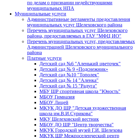
по делам о признании недействующими
муниципальных НПА
Муниципальные услуги
Административные регламенты предоставления
муниципальных услуг Шелеховского района
Перечень муниципальных услуг Шелеховского
района, предоставляемых в ГАУ "МФЦ ИО"
Перечень муниципальных услуг, предоставляемых
Администрацией Шелеховского муниципального
района
Платные услуги
Детский сад №6 "Аленький цветочек"
Детский сад № 9 «Подснежник»
Детский сад №10 "Тополек"
Детский сад № 14 "Аленка"
Детский сад № 15 "Радуга"
МБУ ШР спортивная школа "Юность"
МБОУ Гимназия
МБОУ Лицей
МКУК ДО ШР "Детская художественная
школа им.В.И.Сурикова"
МКУ Шелеховский вестник
МБОУ ДО ШР "Центр творчества"
МКУК Городской музей Г.И. Шелехова
МКУК ШР Межпоселенческий центр