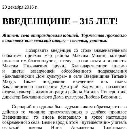
23 декабря 2016 г.
ВВЕДЕНЩИНЕ – 315 ЛЕТ!
Жители села отпраздновали юбилей. Торжество проходило
в актовом зале сельской школы – светлом, уютном.
Поздравить введенцев со столь знаменательным
событием приехал мэр района Максим Модин, который
пожелал им благополучия, а селу – развиваться и хорошеть.
Максим Николаевич вручил Благодарственное письмо
и цветы заведующей обособленного подразделения
«Баклашинский Дом культуры» в селе Введенщина Татьяне
Мазур. Также поздравили введенцев и.о. главы
Баклашинского поселения Дмитрий Карманов, начальник
отдела культуры администрации района Наталья Пошерстник,
директор Баклашинского Дома культуры Любовь Воронина.
Сценарий праздника был задуман таким образом, что его
действо то уводило присутствующих в далёкое прошлое
Введенщины, то вновь возвращало в яркое настоящее
современного села. Вели народ в этом «путешествии» учитель
сельской школы Нина Аркадьевна Толстикова,