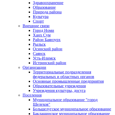
Здравоохранение
Образование
Природа района
Культура
Спорт
Внешние связи
Город Номи
Ханх Сум
Район Баянзурх
Рыльск
Осинский район
Саянск
Усть-Илимск
Истринский район
Организации
Территориальные подразделения
федеральных и областных органов
Основные промышленные предприятия
Образовательные учреждения
Учреждения культуры, досуга
Поселения
Муниципальное образование "город
Шелехов"
Большелугское муниципальное образование
Баклашинское муниципальное образование