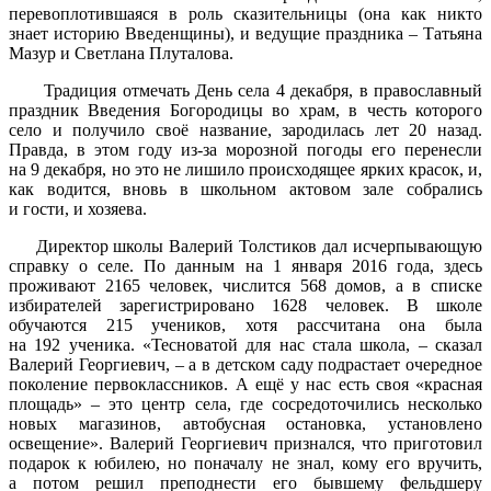
перевоплотившаяся в роль сказительницы (она как никто
знает историю Введенщины), и ведущие праздника – Татьяна
Мазур и Светлана Плуталова.
Традиция отмечать День села 4 декабря, в православный
праздник Введения Богородицы во храм, в честь которого
село и получило своё название, зародилась лет 20 назад.
Правда, в этом году из-за морозной погоды его перенесли
на 9 декабря, но это не лишило происходящее ярких красок, и,
как водится, вновь в школьном актовом зале собрались
и гости, и хозяева.
Директор школы Валерий Толстиков дал исчерпывающую
справку о селе. По данным на 1 января 2016 года, здесь
проживают 2165 человек, числится 568 домов, а в списке
избирателей зарегистрировано 1628 человек. В школе
обучаются 215 учеников, хотя рассчитана она была
на 192 ученика. «Тесноватой для нас стала школа, – сказал
Валерий Георгиевич, – а в детском саду подрастает очередное
поколение первоклассников. А ещё у нас есть своя «красная
площадь» – это центр села, где сосредоточились несколько
новых магазинов, автобусная остановка, установлено
освещение». Валерий Георгиевич признался, что приготовил
подарок к юбилею, но поначалу не знал, кому его вручить,
а потом решил преподнести его бывшему фельдшеру