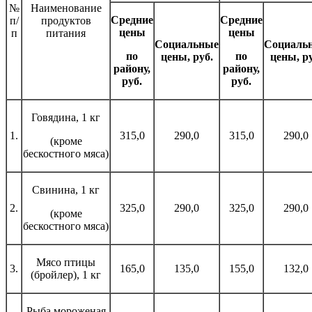
№
Наименование
Средние
Средние
п/
продуктов
цены
цены
п
питания
Социальные
Социаль
по
по
цены, руб.
цены, ру
району,
району,
руб.
руб.
Говядина, 1 кг
1.
315,0
290,0
315,0
290,0
(кроме
бескостного мяса)
Свинина, 1 кг
2.
325,0
290,0
325,0
290,0
(кроме
бескостного мяса)
Мясо птицы
3.
165,0
135,0
155,0
132,0
(бройлер), 1 кг
Рыба мороженая