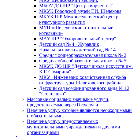
МКУ Шелеховский вестник
МБОУ ДО ШР "Центр творчества"
МКУК Городской музей Г.И. Шелехова
МКУК ШР Межпоселенческий центр
культурного развития
МУП «Шелеховские отопительные
котельные»
МАУ ШР "Оздоровительный центр"
Детский сад № 4 «Журавлик
Начальная школа - детский сад № 14
Средняя общеобразовательная школа № 2
Средняя общеобразовательная школа № 5
МКУК ДО ШР "Детская школа искусств им.
К.Г. Самарина"
МКУ «Инженерно-хозяйственная служба
инфраструктуры Шелеховского района»
Детский сад комбинированного вида № 12
"Солнышко"
Массовые социально значимые услуги,
предоставляемые через Госуслуги
Перечень услуг, которые являются необходимыми
и обязательными
Перечень услуг, предоставляемых
муниципальными учреждениями и другими
организациями