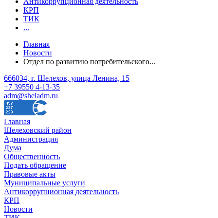
Антикоррупционная деятельность
КРП
ТИК
...
Главная
Новости
Отдел по развитию потребительского...
666034, г. Шелехов, улица Ленина, 15
+7 39550 4-13-35
adm@sheladm.ru
Главная
Шелеховский район
Администрация
Дума
Общественность
Подать обращение
Правовые акты
Муниципальные услуги
Антикоррупционная деятельность
КРП
Новости
ТИК