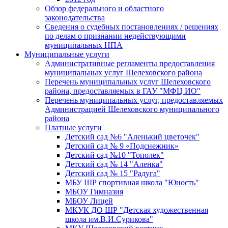
Обзор федерального и областного
законодательства
Сведения о судебных постановлениях / решениях
по делам о признании недействующими
муниципальных НПА
Муниципальные услуги
Административные регламенты предоставления
муниципальных услуг Шелеховского района
Перечень муниципальных услуг Шелеховского
района, предоставляемых в ГАУ "МФЦ ИО"
Перечень муниципальных услуг, предоставляемых
Администрацией Шелеховского муниципального
района
Платные услуги
Детский сад №6 "Аленький цветочек"
Детский сад № 9 «Подснежник»
Детский сад №10 "Тополек"
Детский сад № 14 "Аленка"
Детский сад № 15 "Радуга"
МБУ ШР спортивная школа "Юность"
МБОУ Гимназия
МБОУ Лицей
МКУК ДО ШР "Детская художественная
школа им.В.И.Сурикова"