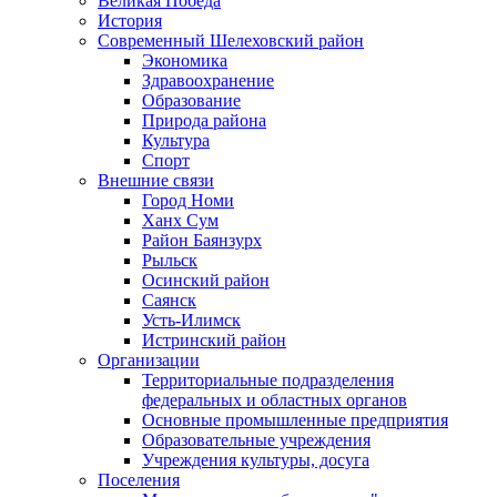
Великая Победа
История
Современный Шелеховский район
Экономика
Здравоохранение
Образование
Природа района
Культура
Спорт
Внешние связи
Город Номи
Ханх Сум
Район Баянзурх
Рыльск
Осинский район
Саянск
Усть-Илимск
Истринский район
Организации
Территориальные подразделения
федеральных и областных органов
Основные промышленные предприятия
Образовательные учреждения
Учреждения культуры, досуга
Поселения