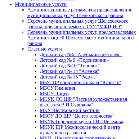
Муниципальные услуги
Административные регламенты предоставления
муниципальных услуг Шелеховского района
Перечень муниципальных услуг Шелеховского
района, предоставляемых в ГАУ "МФЦ ИО"
Перечень муниципальных услуг, предоставляемых
Администрацией Шелеховского муниципального
района
Платные услуги
Детский сад №6 "Аленький цветочек"
Детский сад № 9 «Подснежник»
Детский сад №10 "Тополек"
Детский сад № 14 "Аленка"
Детский сад № 15 "Радуга"
МБУ ШР спортивная школа "Юность"
МБОУ Гимназия
МБОУ Лицей
МКУК ДО ШР "Детская художественная
школа им.В.И.Сурикова"
МКУ Шелеховский вестник
МБОУ ДО ШР "Центр творчества"
МКУК Городской музей Г.И. Шелехова
МКУК ШР Межпоселенческий центр
культурного развития
МУП «Шелеховские отопительные