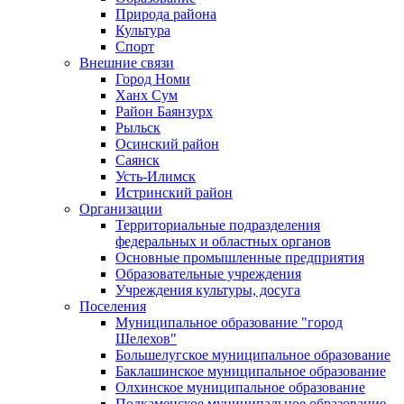
Природа района
Культура
Спорт
Внешние связи
Город Номи
Ханх Сум
Район Баянзурх
Рыльск
Осинский район
Саянск
Усть-Илимск
Истринский район
Организации
Территориальные подразделения
федеральных и областных органов
Основные промышленные предприятия
Образовательные учреждения
Учреждения культуры, досуга
Поселения
Муниципальное образование "город
Шелехов"
Большелугское муниципальное образование
Баклашинское муниципальное образование
Олхинское муниципальное образование
Подкаменское муниципальное образование