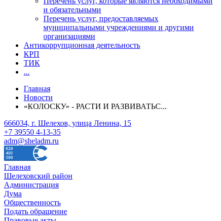
Перечень услуг, которые являются необходимыми
и обязательными
Перечень услуг, предоставляемых
муниципальными учреждениями и другими
организациями
Антикоррупционная деятельность
КРП
ТИК
...
Главная
Новости
«КОЛОСКУ» - РАСТИ И РАЗВИВАТЬС...
666034, г. Шелехов, улица Ленина, 15
+7 39550 4-13-35
adm@sheladm.ru
Главная
Шелеховский район
Администрация
Дума
Общественность
Подать обращение
Правовые акты