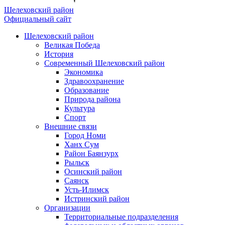
Шелеховский район
Официальный сайт
Шелеховский район
Великая Победа
История
Современный Шелеховский район
Экономика
Здравоохранение
Образование
Природа района
Культура
Спорт
Внешние связи
Город Номи
Ханх Сум
Район Баянзурх
Рыльск
Осинский район
Саянск
Усть-Илимск
Истринский район
Организации
Территориальные подразделения