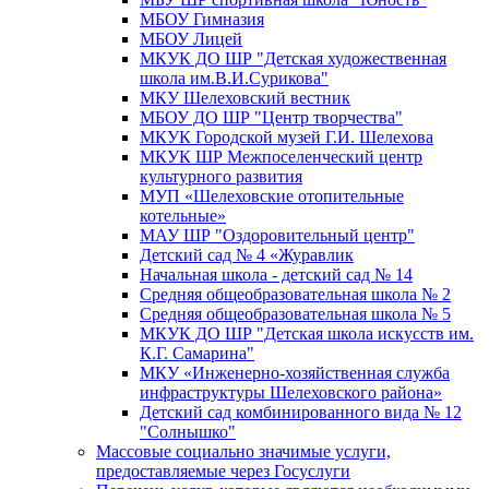
МБОУ Гимназия
МБОУ Лицей
МКУК ДО ШР "Детская художественная
школа им.В.И.Сурикова"
МКУ Шелеховский вестник
МБОУ ДО ШР "Центр творчества"
МКУК Городской музей Г.И. Шелехова
МКУК ШР Межпоселенческий центр
культурного развития
МУП «Шелеховские отопительные
котельные»
МАУ ШР "Оздоровительный центр"
Детский сад № 4 «Журавлик
Начальная школа - детский сад № 14
Средняя общеобразовательная школа № 2
Средняя общеобразовательная школа № 5
МКУК ДО ШР "Детская школа искусств им.
К.Г. Самарина"
МКУ «Инженерно-хозяйственная служба
инфраструктуры Шелеховского района»
Детский сад комбинированного вида № 12
"Солнышко"
Массовые социально значимые услуги,
предоставляемые через Госуслуги