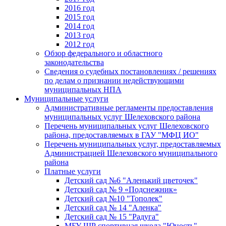
2016 год
2015 год
2014 год
2013 год
2012 год
Обзор федерального и областного
законодательства
Сведения о судебных постановлениях / решениях
по делам о признании недействующими
муниципальных НПА
Муниципальные услуги
Административные регламенты предоставления
муниципальных услуг Шелеховского района
Перечень муниципальных услуг Шелеховского
района, предоставляемых в ГАУ "МФЦ ИО"
Перечень муниципальных услуг, предоставляемых
Администрацией Шелеховского муниципального
района
Платные услуги
Детский сад №6 "Аленький цветочек"
Детский сад № 9 «Подснежник»
Детский сад №10 "Тополек"
Детский сад № 14 "Аленка"
Детский сад № 15 "Радуга"
МБУ ШР спортивная школа "Юность"