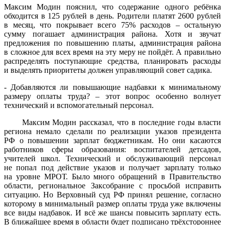
Максим Модин пояснил, что содержание одного ребёнка
обходится в 125 рублей в день. Родители платят 2600 рублей
в месяц, что покрывает всего 75% расходов – остальную
сумму погашает администрация района. Хотя и звучат
предложения по повышению платы, администрация района
в сложное для всех время на эту меру не пойдёт. А правильно
распределять поступающие средства, планировать расходы
и выделять приоритеты должен управляющий совет садика.
- Добавляются ли повышающие надбавки к минимальному
размеру оплаты труда? – этот вопрос особенно волнует
технический и вспомогательный персонал.
Максим Модин рассказал, что в последние годы власти
региона немало сделали по реализации указов президента
РФ о повышении зарплат бюджетникам. Но они касаются
работников сферы образования: воспитателей детсадов,
учителей школ. Технический и обслуживающий персонал
не попал под действие указов и получает зарплату только
на уровне МРОТ. Было много обращений в Правительство
области, региональное Заксобрание с просьбой исправить
ситуацию. Но Верховный суд РФ принял решение, согласно
которому в минимальный размер оплаты труда уже включены
все виды надбавок. И всё же шансы повысить зарплату есть.
В ближайшее время в области будет подписано трёхстороннее