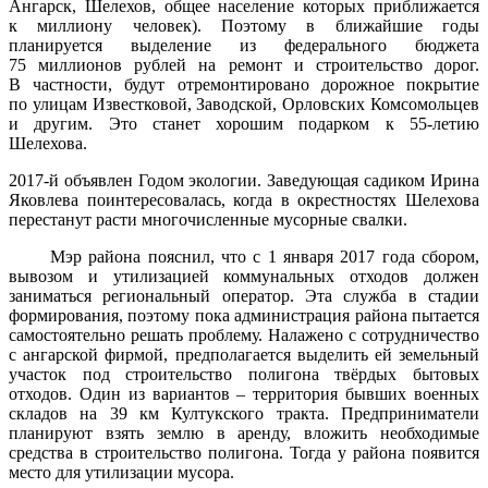
Ангарск, Шелехов, общее население которых приближается
к миллиону человек). Поэтому в ближайшие годы
планируется выделение из федерального бюджета
75 миллионов рублей на ремонт и строительство дорог.
В частности, будут отремонтировано дорожное покрытие
по улицам Известковой, Заводской, Орловских Комсомольцев
и другим. Это станет хорошим подарком к 55-летию
Шелехова.
2017-й объявлен Годом экологии. Заведующая садиком Ирина
Яковлева поинтересовалась, когда в окрестностях Шелехова
перестанут расти многочисленные мусорные свалки.
Мэр района пояснил, что с 1 января 2017 года сбором,
вывозом и утилизацией коммунальных отходов должен
заниматься региональный оператор. Эта служба в стадии
формирования, поэтому пока администрация района пытается
самостоятельно решать проблему. Налажено с сотрудничество
с ангарской фирмой, предполагается выделить ей земельный
участок под строительство полигона твёрдых бытовых
отходов. Один из вариантов – территория бывших военных
складов на 39 км Култукского тракта. Предприниматели
планируют взять землю в аренду, вложить необходимые
средства в строительство полигона. Тогда у района появится
место для утилизации мусора.