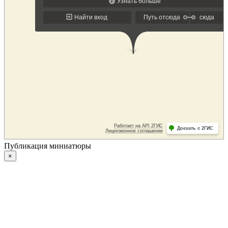
Публикация миниатюры
×