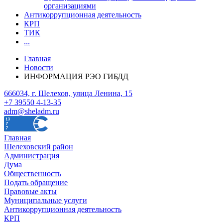
организациями
Антикоррупционная деятельность
КРП
ТИК
...
Главная
Новости
ИНФОРМАЦИЯ РЭО ГИБДД
666034, г. Шелехов, улица Ленина, 15
+7 39550 4-13-35
adm@sheladm.ru
Главная
Шелеховский район
Администрация
Дума
Общественность
Подать обращение
Правовые акты
Муниципальные услуги
Антикоррупционная деятельность
КРП