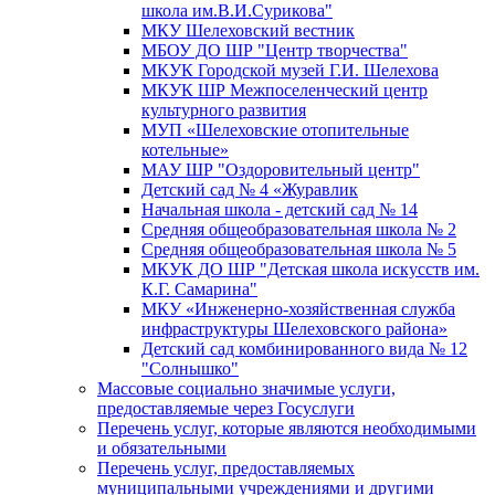
школа им.В.И.Сурикова"
МКУ Шелеховский вестник
МБОУ ДО ШР "Центр творчества"
МКУК Городской музей Г.И. Шелехова
МКУК ШР Межпоселенческий центр
культурного развития
МУП «Шелеховские отопительные
котельные»
МАУ ШР "Оздоровительный центр"
Детский сад № 4 «Журавлик
Начальная школа - детский сад № 14
Средняя общеобразовательная школа № 2
Средняя общеобразовательная школа № 5
МКУК ДО ШР "Детская школа искусств им.
К.Г. Самарина"
МКУ «Инженерно-хозяйственная служба
инфраструктуры Шелеховского района»
Детский сад комбинированного вида № 12
"Солнышко"
Массовые социально значимые услуги,
предоставляемые через Госуслуги
Перечень услуг, которые являются необходимыми
и обязательными
Перечень услуг, предоставляемых
муниципальными учреждениями и другими