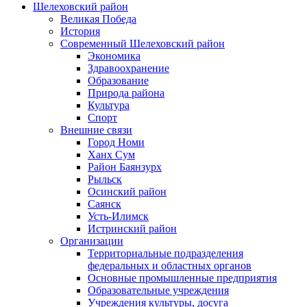
Шелеховский район
Великая Победа
История
Современный Шелеховский район
Экономика
Здравоохранение
Образование
Природа района
Культура
Спорт
Внешние связи
Город Номи
Ханх Сум
Район Баянзурх
Рыльск
Осинский район
Саянск
Усть-Илимск
Истринский район
Организации
Территориальные подразделения
федеральных и областных органов
Основные промышленные предприятия
Образовательные учреждения
Учреждения культуры, досуга