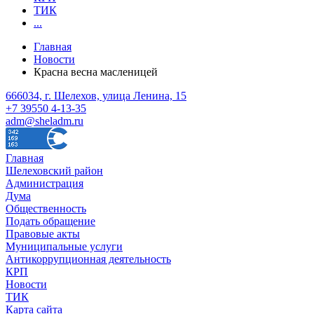
ТИК
...
Главная
Новости
Красна весна масленицей
666034, г. Шелехов, улица Ленина, 15
+7 39550 4-13-35
adm@sheladm.ru
Главная
Шелеховский район
Администрация
Дума
Общественность
Подать обращение
Правовые акты
Муниципальные услуги
Антикоррупционная деятельность
КРП
Новости
ТИК
Карта сайта