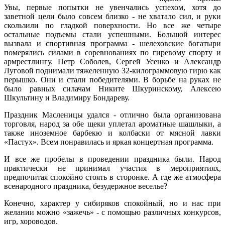
Увы, первые попытки не увенчались успехом, хотя до
заветной цели было совсем близко - не хватало сил, и руки
скользили по гладкой поверхности. Но все же четыре
остальные подъемы стали успешными. Большой интерес
вызвала и спортивная программа - шелеховские богатыри
померялись силами в соревнованиях по гиревому спорту и
армрестлингу. Петр Соболев, Сергей Усенко и Александр
Луговой поднимали тяжеленную 32-килограммовую гирю как
перышко. Они и стали победителями. В борьбе на руках не
было равных силачам Никите Шкуринскому, Алексею
Шкультину и Владимиру Бондареву.
Праздник Масленицы удался - отлично была организована
торговля, народ за обе щеки уплетал ароматные шашлыки, а
также иноземное барбекю и колбаски от мясной лавки
«Пастух». Всем понравилась и яркая концертная программа.
И все же пробелы в проведении праздника были. Народ
практически не принимал участия в мероприятиях,
предпочитая спокойно стоять в сторонке. А где же атмосфера
всенародного праздника, безудержное веселье?
Конечно, характер у сибиряков спокойный, но и нас при
желании можно «зажечь» - с помощью различных конкурсов,
игр, хороводов.