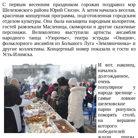
С первым весенним праздником горожан поздравил мэр
Шелеховского района Юрий Сюсин. А затем началась веселая,
красочная концертная программа, подготовленная городским
отделом культуры. Она была насыщена народным колоритом,
гостей развлекали Масленица, скоморохи и другие сказочные
персонажи. Великолепно выступили артисты ансамбля
народного танца «Узорочье», театра эстрады «Овация»,
фольклорного ансамбля из Большого Луга «Земляничинка» и
другие коллективы. Концертный номер показали и гости из
Усть-Илимска.
И вот, наконец,
началось
долгожданное,
очень
популярное у
народа зрелище -
самые ловкие
шелеховские
парни ринулись
покорять столб,
на вершине
которого
победителей
ждали призы.