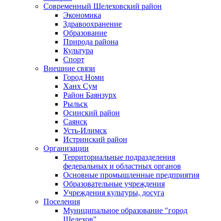
Современный Шелеховский район
Экономика
Здравоохранение
Образование
Природа района
Культура
Спорт
Внешние связи
Город Номи
Ханх Сум
Район Баянзурх
Рыльск
Осинский район
Саянск
Усть-Илимск
Истринский район
Организации
Территориальные подразделения
федеральных и областных органов
Основные промышленные предприятия
Образовательные учреждения
Учреждения культуры, досуга
Поселения
Муниципальное образование "город
Шелехов"