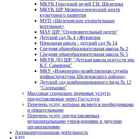
МКУК Городской музей Г.И. Шелехова
МКУК ШР Межпоселенческий центр
культурного развития
МУП «Шелеховские отопительные
котельные»
МАУ ШР "Оздоровительный центр"
Детский сад № 4 «Журавлик
Начальная школа - детский сад № 14
Средняя общеобразовательная школа № 2
Средняя общеобразовательная школа № 5
МКУК ДО ШР "Детская школа искусств им.
К.Г. Самарина"
МКУ «Инженерно-хозяйственная служба
инфраструктуры Шелеховского района»
Детский сад комбинированного вида № 12
"Солнышко"
Массовые социально значимые услуги,
предоставляемые через Госуслуги
Перечень услуг, которые являются необходимыми
и обязательными
Перечень услуг, предоставляемых
муниципальными учреждениями и другими
организациями
Антикоррупционная деятельность
КРП