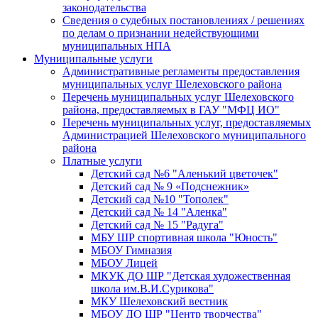
законодательства
Сведения о судебных постановлениях / решениях
по делам о признании недействующими
муниципальных НПА
Муниципальные услуги
Административные регламенты предоставления
муниципальных услуг Шелеховского района
Перечень муниципальных услуг Шелеховского
района, предоставляемых в ГАУ "МФЦ ИО"
Перечень муниципальных услуг, предоставляемых
Администрацией Шелеховского муниципального
района
Платные услуги
Детский сад №6 "Аленький цветочек"
Детский сад № 9 «Подснежник»
Детский сад №10 "Тополек"
Детский сад № 14 "Аленка"
Детский сад № 15 "Радуга"
МБУ ШР спортивная школа "Юность"
МБОУ Гимназия
МБОУ Лицей
МКУК ДО ШР "Детская художественная
школа им.В.И.Сурикова"
МКУ Шелеховский вестник
МБОУ ДО ШР "Центр творчества"