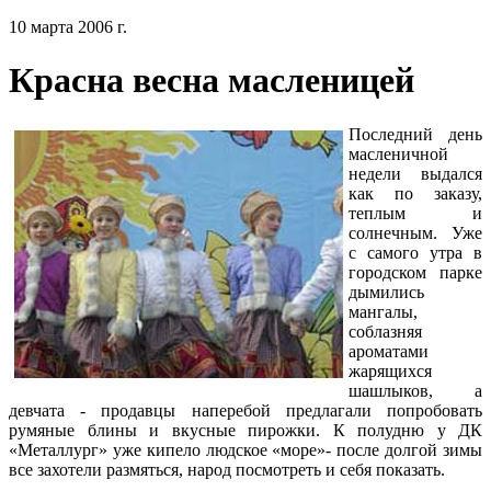
10 марта 2006 г.
Красна весна масленицей
Последний день
масленичной
недели выдался
как по заказу,
теплым и
солнечным. Уже
с самого утра в
городском парке
дымились
мангалы,
соблазняя
ароматами
жарящихся
шашлыков, а
девчата - продавцы наперебой предлагали попробовать
румяные блины и вкусные пирожки. К полудню у ДК
«Металлург» уже кипело людское «море»- после долгой зимы
все захотели размяться, народ посмотреть и себя показать.