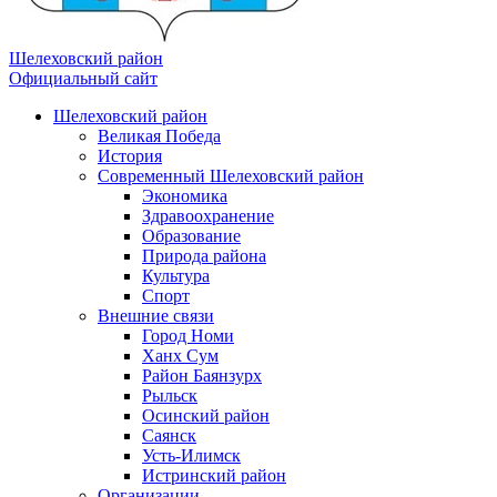
Шелеховский район
Официальный сайт
Шелеховский район
Великая Победа
История
Современный Шелеховский район
Экономика
Здравоохранение
Образование
Природа района
Культура
Спорт
Внешние связи
Город Номи
Ханх Сум
Район Баянзурх
Рыльск
Осинский район
Саянск
Усть-Илимск
Истринский район
Организации