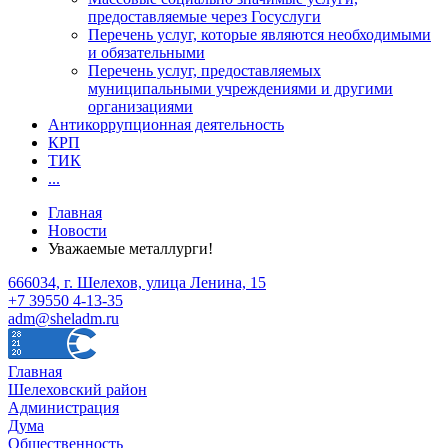
предоставляемые через Госуслуги
Перечень услуг, которые являются необходимыми
и обязательными
Перечень услуг, предоставляемых
муниципальными учреждениями и другими
организациями
Антикоррупционная деятельность
КРП
ТИК
...
Главная
Новости
Уважаемые металлурги!
666034, г. Шелехов, улица Ленина, 15
+7 39550 4-13-35
adm@sheladm.ru
Главная
Шелеховский район
Администрация
Дума
Общественность