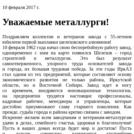
10 февраля 2017 г.
Уважаемые металлурги!
Поздравляем коллектив и ветеранов завода с 55-летним
юбилеем первой выплавки шелеховского алюминия!
10 февраля 1962 года начал свою бесперебойную работу завод,
одновременно с ним на карте появился Шелехов – город
строителей и металлургов. Это был результат
самоотверженного, упорного труда основателей завода
и города, их большая трудовая победа. За эти годы ИркАЗ
стал одним из тех предприятий, которые составляют основу
экономического развития не только района, Иркутской
области, но и Восточной Сибири. Завод идет в ногу
со временем, внедряются инновационные технологии,
на предприятии трудятся настоящие профессионалы,
кадровые рабочие, менеджеры и управленцы, которые
достойно приумножают славу старшего поколения. Как
прежде, судьба города и района крепко связана с заводом.
Искренне желаем всем заводчанам и ветеранам-металлургам
удачи в делах, семейного счастья, здоровья и благополучия!
Пусть в ваших домах всегда будет мир и достаток! Пусть
и дальше совместно развивается крупнейшее