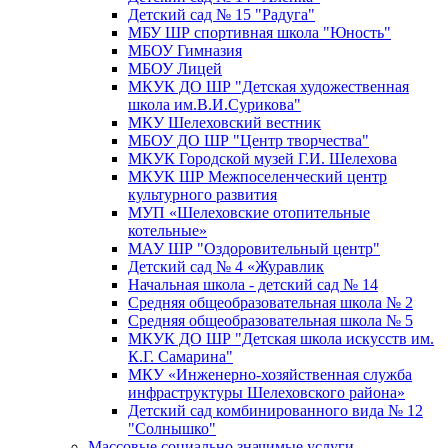
Детский сад № 15 "Радуга"
МБУ ШР спортивная школа "Юность"
МБОУ Гимназия
МБОУ Лицей
МКУК ДО ШР "Детская художественная
школа им.В.И.Сурикова"
МКУ Шелеховский вестник
МБОУ ДО ШР "Центр творчества"
МКУК Городской музей Г.И. Шелехова
МКУК ШР Межпоселенческий центр
культурного развития
МУП «Шелеховские отопительные
котельные»
МАУ ШР "Оздоровительный центр"
Детский сад № 4 «Журавлик
Начальная школа - детский сад № 14
Средняя общеобразовательная школа № 2
Средняя общеобразовательная школа № 5
МКУК ДО ШР "Детская школа искусств им.
К.Г. Самарина"
МКУ «Инженерно-хозяйственная служба
инфраструктуры Шелеховского района»
Детский сад комбинированного вида № 12
"Солнышко"
Массовые социально значимые услуги,