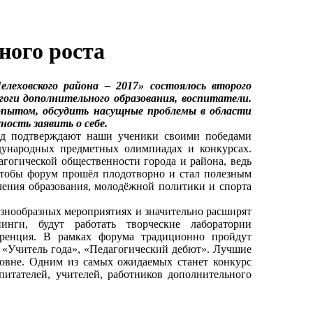
ного роста
ховского района – 2017» состоялось второго
гоги дополнительного образования, воспитатели.
опытом, обсудить насущные проблемы в области
ность заявить о себе.
д подтверждают наши ученики своими победами
ународных предметных олимпиадах и конкурсах.
гогической общественности города и района, ведь
чтобы форум прошёл плодотворно и стал полезным
вления образования, молодёжной политики и спорта
знообразных мероприятиях и значительно расширят
инги, будут работать творческие лаборатории
еренция. В рамках форума традиционно пройдут
, «Учитель года», «Педагогический дебют». Лучшие
ровне. Одним из самых ожидаемых станет конкурс
итателей, учителей, работников дополнительного