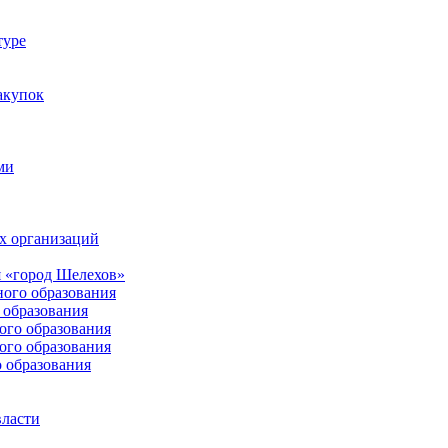
туре
акупок
ми
х организаций
 «город Шелехов»
ого образования
образования
го образования
го образования
 образования
власти