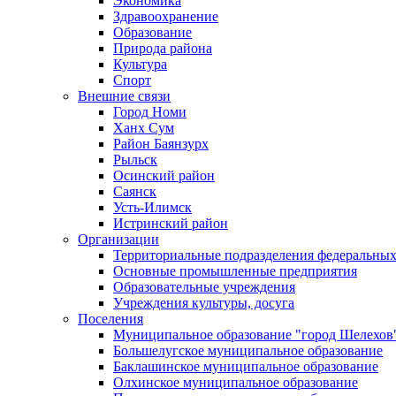
Экономика
Здравоохранение
Образование
Природа района
Культура
Спорт
Внешние связи
Город Номи
Ханх Сум
Район Баянзурх
Рыльск
Осинский район
Саянск
Усть-Илимск
Истринский район
Организации
Территориальные подразделения федеральных
Основные промышленные предприятия
Образовательные учреждения
Учреждения культуры, досуга
Поселения
Муниципальное образование "город Шелехов
Большелугское муниципальное образование
Баклашинское муниципальное образование
Олхинское муниципальное образование