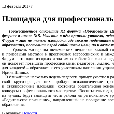
13 февраля 2017 г.
Площадка для профессиональ
Торжественное открытие XI форума «Образование Шеле
февраля в школе №5. Участие в нём приняли учителя, педа
Форум – это не только площадка, где можно поделиться 
образования, поставить перед собой новые цели, но и возмож
– Уровень мастерства шелеховских педагогов каждый го
и призовыми местами в престижных всероссийских и межд
Форум – это одно из ярких и значимых событий в жизни педа
он помогает повышать профессионализм педагогов. Желаю, 
для каждого! – обратилась к его участникам начальник упра
Ирина Шишко.
В ближайшие несколько недель педагоги примут участие в ра
свой кругозор: для них пройдут психологические трен
и стажировочные площадки, состоится родительская конф
конкурсы профессионального мастерства: «Воспитатель года»
из лучших будут защищать честь района на региональном у
«Родительское признание», направленный на поощрение восп
образования.
В рубрике:
Новости