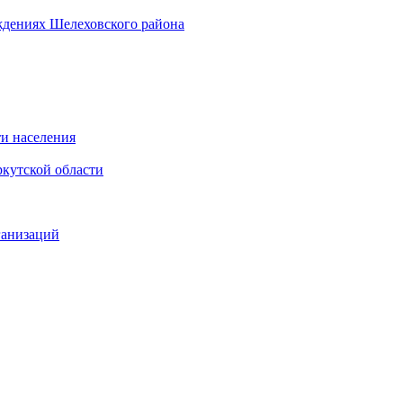
ждениях Шелеховского района
и населения
кутской области
ганизаций