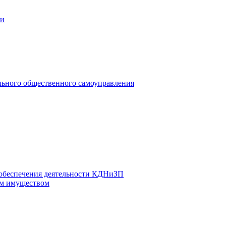
ии
льного общественного самоуправления
 обеспечения деятельности КДНиЗП
м имуществом