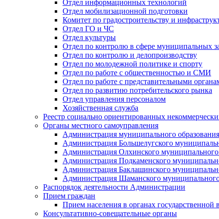
Отдел информационных технологий
Отдел мобилизационной подготовки
Комитет по градостроительству и инфраструк
Отдел ГО и ЧС
Отдел культуры
Отдел по контролю в сфере муниципальных з
Отдел по контролю и делопроизводству
Отдел по молодежной политике и спорту
Отдел по работе с общественностью и СМИ
Отдел по работе с представительными органа
Отдел по развитию потребительского рынка
Отдел управления персоналом
Хозяйственная служба
Реестр социально ориентированных некоммерчески
Органы местного самоуправления
Администрация муниципального образования
Администрация Большелугского муниципальн
Администрация Олхинского муниципального 
Администрация Подкаменского муниципально
Администрация Баклашинского муниципально
Администрация Шаманского муниципального
Распорядок деятельности Администрации
Прием граждан
Прием населения в органах государственной 
Консультативно-совещательные органы