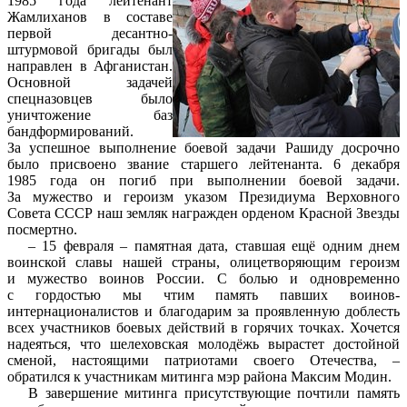
1985 года лейтенант
Жамлиханов в составе
первой десантно-
штурмовой бригады был
направлен в Афганистан.
Основной задачей
спецназовцев было
уничтожение баз
бандформирований.
За успешное выполнение боевой задачи Рашиду досрочно
было присвоено звание старшего лейтенанта. 6 декабря
1985 года он погиб при выполнении боевой задачи.
За мужество и героизм указом Президиума Верховного
Совета СССР наш земляк награжден орденом Красной Звезды
посмертно.
– 15 февраля – памятная дата, ставшая ещё одним днем
воинской славы нашей страны, олицетворяющим героизм
и мужество воинов России. С болью и одновременно
с гордостью мы чтим память павших воинов-
интернационалистов и благодарим за проявленную доблесть
всех участников боевых действий в горячих точках. Хочется
надеяться, что шелеховская молодёжь вырастет достойной
сменой, настоящими патриотами своего Отечества, –
обратился к участникам митинга мэр района Максим Модин.
В завершение митинга присутствующие почтили память