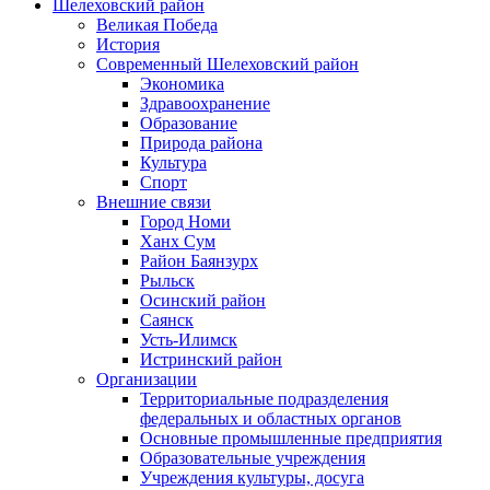
Шелеховский район
Великая Победа
История
Современный Шелеховский район
Экономика
Здравоохранение
Образование
Природа района
Культура
Спорт
Внешние связи
Город Номи
Ханх Сум
Район Баянзурх
Рыльск
Осинский район
Саянск
Усть-Илимск
Истринский район
Организации
Территориальные подразделения
федеральных и областных органов
Основные промышленные предприятия
Образовательные учреждения
Учреждения культуры, досуга