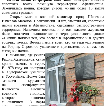
советских войск покинула территорию Афганистана.
Закончилась война, которая унесла жизни более 15 тысяч
советских граждан.
Открыл митинг военный комиссар города Шелехова
Вячеслав Мазанов. Практически 10 лет, отметил он, советские
парни воевали в Афганистане, сдерживая распространение
терроризма. Напомнил военком и о том, какими жертвами
было оплачено выполнение интернационального долга:
«Низкий поклон тем, кто воевал в Афганистане и в других
горячих точках. Вечная память всем, кто не вернулся живым
на Родину. Огромное уважение и признательность тем, кто
сегодня с нами».
В гимназии, где учился
Рашид Жамлиханов, свято
хранят память о герое.
В 1978 году он поступил
в Суворовское училище
в Уссурийске. Позже был
зачислен курсантом
на спецфакультет
Киевского высшего
военного училища,
которое окончил
с отличием. 13 марта