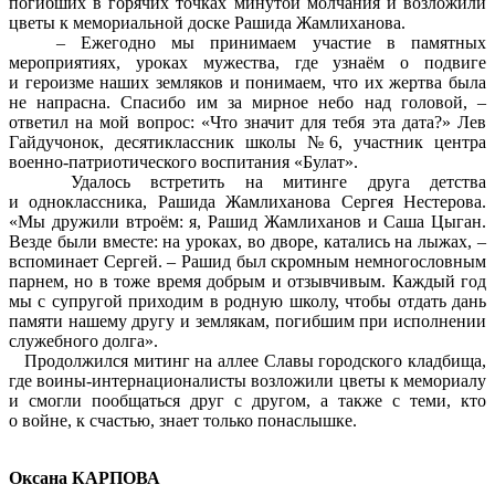
погибших в горячих точках минутой молчания и возложили
цветы к мемориальной доске Рашида Жамлиханова.
– Ежегодно мы принимаем участие в памятных
мероприятиях, уроках мужества, где узнаём о подвиге
и героизме наших земляков и понимаем, что их жертва была
не напрасна. Спасибо им за мирное небо над головой, –
ответил на мой вопрос: «Что значит для тебя эта дата?» Лев
Гайдучонок, десятиклассник школы №6, участник центра
военно-патриотического воспитания «Булат».
Удалось встретить на митинге друга детства
и одноклассника, Рашида Жамлиханова Сергея Нестерова.
«Мы дружили втроём: я, Рашид Жамлиханов и Саша Цыган.
Везде были вместе: на уроках, во дворе, катались на лыжах, –
вспоминает Сергей. – Рашид был скромным немногословным
парнем, но в тоже время добрым и отзывчивым. Каждый год
мы с супругой приходим в родную школу, чтобы отдать дань
памяти нашему другу и землякам, погибшим при исполнении
служебного долга».
Продолжился митинг на аллее Славы городского кладбища,
где воины-интернационалисты возложили цветы к мемориалу
и смогли пообщаться друг с другом, а также с теми, кто
о войне, к счастью, знает только понаслышке.
Оксана КАРПОВА