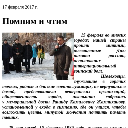
17 февраля 2017 г.
Помним и чтим
15 февраля во многих
городах нашей страны
прошли митинги,
посвященные Дню
памяти россиян,
исполнявших
интернациональный
воинский долг.
Шелеховцы,
служившие в горячих
точках, родные и близкие военнослужащих, не вернувшихся
домой, представители ветеранских организаций,
общественность города, школьники собрались
у мемориальной доски Рашиду Камиловичу Жамлиханову,
установленной у входа в гимназию, где он учился, чтобы
возложить цветы, минутой молчания почтить память
павших.
28 лет назад, 15 февраля 1989 года,
последняя колонна