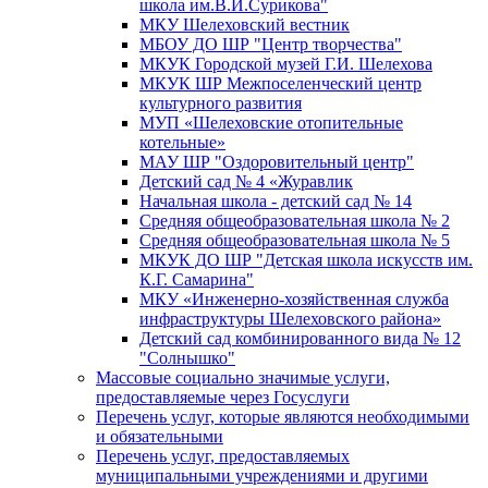
школа им.В.И.Сурикова"
МКУ Шелеховский вестник
МБОУ ДО ШР "Центр творчества"
МКУК Городской музей Г.И. Шелехова
МКУК ШР Межпоселенческий центр
культурного развития
МУП «Шелеховские отопительные
котельные»
МАУ ШР "Оздоровительный центр"
Детский сад № 4 «Журавлик
Начальная школа - детский сад № 14
Средняя общеобразовательная школа № 2
Средняя общеобразовательная школа № 5
МКУК ДО ШР "Детская школа искусств им.
К.Г. Самарина"
МКУ «Инженерно-хозяйственная служба
инфраструктуры Шелеховского района»
Детский сад комбинированного вида № 12
"Солнышко"
Массовые социально значимые услуги,
предоставляемые через Госуслуги
Перечень услуг, которые являются необходимыми
и обязательными
Перечень услуг, предоставляемых
муниципальными учреждениями и другими