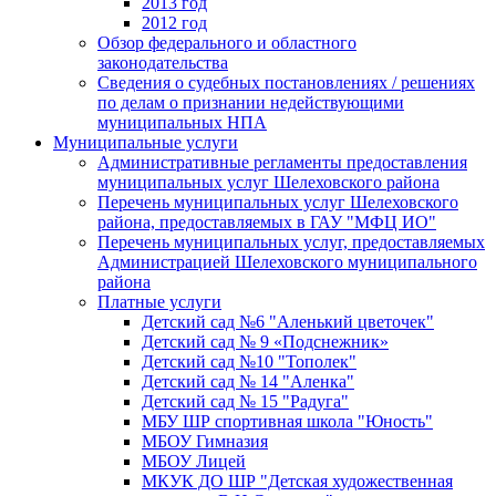
2013 год
2012 год
Обзор федерального и областного
законодательства
Сведения о судебных постановлениях / решениях
по делам о признании недействующими
муниципальных НПА
Муниципальные услуги
Административные регламенты предоставления
муниципальных услуг Шелеховского района
Перечень муниципальных услуг Шелеховского
района, предоставляемых в ГАУ "МФЦ ИО"
Перечень муниципальных услуг, предоставляемых
Администрацией Шелеховского муниципального
района
Платные услуги
Детский сад №6 "Аленький цветочек"
Детский сад № 9 «Подснежник»
Детский сад №10 "Тополек"
Детский сад № 14 "Аленка"
Детский сад № 15 "Радуга"
МБУ ШР спортивная школа "Юность"
МБОУ Гимназия
МБОУ Лицей
МКУК ДО ШР "Детская художественная