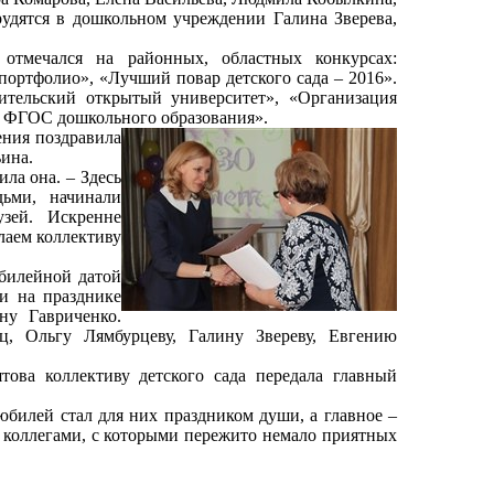
удятся в дошкольном учреждении Галина Зверева,
тмечался на районных, областных конкурсах:
портфолио», «Лучший повар детского сада – 2016».
ительский открытый университет», «Организация
ия ФГОС дошкольного образования».
ния поздравила
ина.
ла она. – Здесь
ьми, начинали
зей. Искренне
елаем коллективу
билейной датой
и на празднике
ну Гавриченко.
, Ольгу Лямбурцеву, Галину Звереву, Евгению
ва коллективу детского сада передала главный
илей стал для них праздником души, а главное –
с коллегами, с которыми пережито немало приятных