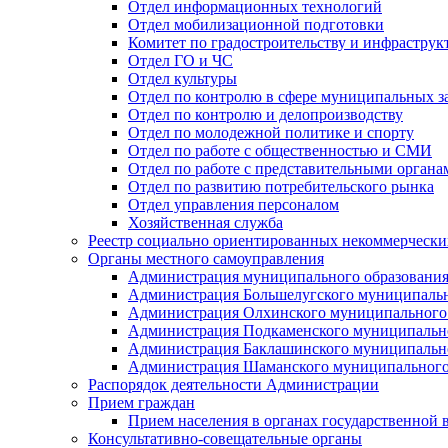
Отдел информационных технологий
Отдел мобилизационной подготовки
Комитет по градостроительству и инфраструк
Отдел ГО и ЧС
Отдел культуры
Отдел по контролю в сфере муниципальных з
Отдел по контролю и делопроизводству
Отдел по молодежной политике и спорту
Отдел по работе с общественностью и СМИ
Отдел по работе с представительными органа
Отдел по развитию потребительского рынка
Отдел управления персоналом
Хозяйственная служба
Реестр социально ориентированных некоммерчески
Органы местного самоуправления
Администрация муниципального образования
Администрация Большелугского муниципальн
Администрация Олхинского муниципального 
Администрация Подкаменского муниципально
Администрация Баклашинского муниципально
Администрация Шаманского муниципального
Распорядок деятельности Администрации
Прием граждан
Прием населения в органах государственной 
Консультативно-совещательные органы