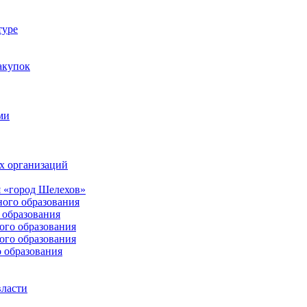
туре
акупок
ми
х организаций
 «город Шелехов»
ого образования
образования
го образования
го образования
 образования
власти