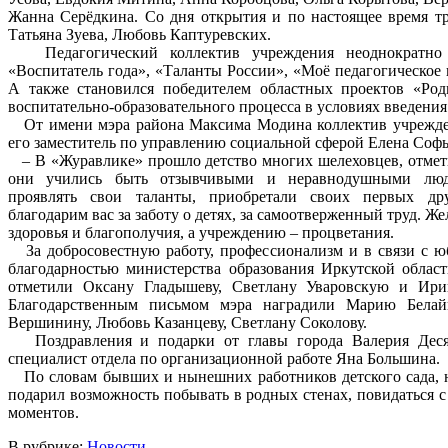
Жанна Серёдкина. Со дня открытия и по настоящее время тр
Татьяна Зуева, Любовь Каптуревских.
Педагогический коллектив учреждения неоднократно о
«Воспитатель года», «Таланты России», «Моё педагогическое 
А также становился победителем областных проектов «Род
воспитательно-образовательного процесса в условиях введен
От имени мэра района Максима Модина коллектив учрежде
его заместитель по управлению социальной сферой Елена Софь
– В «Журавлике» прошло детство многих шелеховцев, отмети
они учились быть отзывчивыми и неравнодушными люд
проявлять свои таланты, приобретали своих первых дру
благодарим вас за заботу о детях, за самоотверженный труд. Ж
здоровья и благополучия, а учреждению – процветания.
За добросовестную работу, профессионализм и в связи с ю
благодарностью министерства образования Иркутской област
отметили Оксану Гладышеву, Светлану Уваровскую и Ири
Благодарственным письмом мэра наградили Марию Белайц
Вершинину, Любовь Казанцеву, Светлану Соколову.
Поздравления и подарки от главы города Валерия Десято
специалист отдела по организационной работе Яна Большина.
По словам бывших и нынешних работников детского сада, юб
подарил возможность побывать в родных стенах, повидаться 
моментов.
В рубрике:
Новости