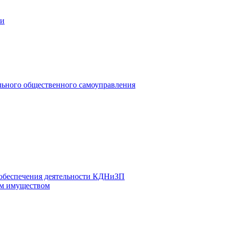
ии
льного общественного самоуправления
 обеспечения деятельности КДНиЗП
м имуществом