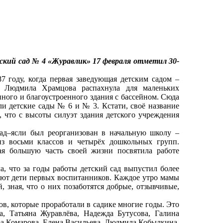
ский сад № 4 «Журавлик» 17 февраля отметил 30-
 году, когда первая заведующая детским садом –
Людмила Храмцова распахнула для маленьких
ного и благоустроенного здания с бассейном. Сюда
ли детские сады № 6 и № 3. Кстати, своё название
, что с высоты силуэт здания детского учреждения
д–ясли был реорганизован в начальную школу –
из восьми классов и четырёх дошкольных групп.
ая большую часть своей жизни посвятила работе
, что за годы работы детский сад выпустил более
ают дети первых воспитанников. Каждое утро мамы
 зная, что о них позаботятся добрые, отзывчивые,
в, которые проработали в садике многие годы. Это
, Татьяна Журавлёва, Надежда Бутусова, Галина
ра Комарова, Елена Васильева, Людмила Кобылкина,