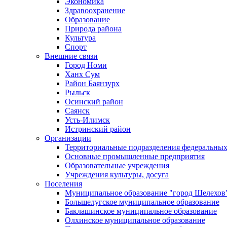
Экономика
Здравоохранение
Образование
Природа района
Культура
Спорт
Внешние связи
Город Номи
Ханх Сум
Район Баянзурх
Рыльск
Осинский район
Саянск
Усть-Илимск
Истринский район
Организации
Территориальные подразделения федеральных
Основные промышленные предприятия
Образовательные учреждения
Учреждения культуры, досуга
Поселения
Муниципальное образование "город Шелехов
Большелугское муниципальное образование
Баклашинское муниципальное образование
Олхинское муниципальное образование