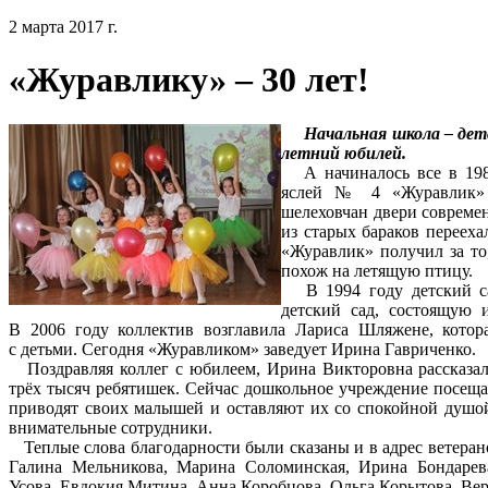
2 марта 2017 г.
«Журавлику» – 30 лет!
Начальная школа – дет
летний юбилей.
А начиналось все в 1987
яслей № 4 «Журавлик» 
шелеховчан двери современ
из старых бараков перееха
«Журавлик» получил за то
похож на летящую птицу.
В 1994 году детский са
детский сад, состоящую 
В 2006 году коллектив возглавила Лариса Шляжене, котор
с детьми. Сегодня «Журавликом» заведует Ирина Гавриченко.
Поздравляя коллег с юбилеем, Ирина Викторовна рассказала
трёх тысяч ребятишек. Сейчас дошкольное учреждение посещ
приводят своих малышей и оставляют их со спокойной душой,
внимательные сотрудники.
Теплые слова благодарности были сказаны и в адрес ветерано
Галина Мельникова, Марина Соломинская, Ирина Бондарева
Усова, Евдокия Митина, Анна Коробцова, Ольга Корытова, Ве