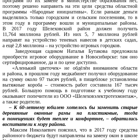
программ по их замене в министерстве образования нет,
поэтому решено направить на эти цели средства областной
программы «Народные инициативы». Если раньше деньги
выделялись только городским и сельским поселениям, то в
этом году в программу вошли и муниципальные районы.
В 2017 году Шелеховский район должен получить
11,764 миллиона рублей. Из них 5, 7 миллиона рублей
направят на устройство теневых навесов в детских садах,
а ещё 2,8 миллиона – на устройство игровых городков.
Заведующая садиком Наталья Бутакова предложила
приобрести игровое оборудование в Новосибирске: там оно
сертифицированное, да и по цене доступно.
«Аленький цветочек» не обдёлён вниманием области
и района, в прошлом году медкабинет получил оборудование
на сумму около 97 тысяч рублей, в пищеблоке установлены
вытяжные короба – стоимость работ составила 167 тысяч
рублей. Большую помощь в подготовке к учебному году
оказывают попечители из ООО «Шелеховэлектротехмонтаж»,
а также родители.
– К 60-летнему юбилею хотелось бы заменить старые
деревянные оконные рамы на пластиковые, тогда
в помещениях будет теплее и комфортнее, – обратились
воспитатели к мэру района.
Максим Николаевич пояснил, что в 2017 году средства
районного бюджета будут направлены на замену окон в школе