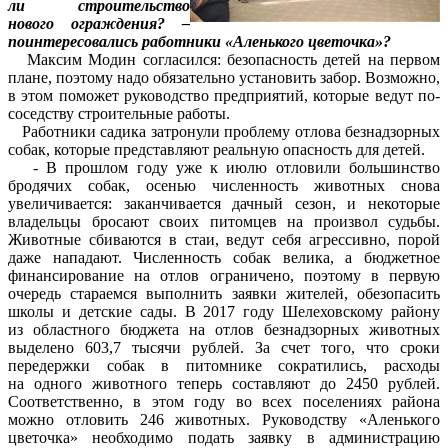
ли строительство
нового ограждения? –
поинтересовались работники «Аленького цветочка»?
Максим Модин согласился: безопасность детей на первом
плане, поэтому надо обязательно установить забор. Возможно,
в этом поможет руководство предприятий, которые ведут по-
соседству строительные работы.
Работники садика затронули проблему отлова безнадзорных
собак, которые представляют реальную опасность для детей.
- В прошлом году уже к июлю отловили большинство
бродячих собак, осенью численность животных снова
увеличивается: заканчивается дачный сезон, и некоторые
владельцы бросают своих питомцев на произвол судьбы.
Животные сбиваются в стаи, ведут себя агрессивно, порой
даже нападают. Численность собак велика, а бюджетное
финансирование на отлов ограничено, поэтому в первую
очередь стараемся выполнить заявки жителей, обезопасить
школы и детские сады. В 2017 году Шелеховскому району
из областного бюджета на отлов безнадзорных животных
выделено 603,7 тысячи рублей. За счет того, что сроки
передержки собак в питомнике сократились, расходы
на одного животного теперь составляют до 2450 рублей.
Соответственно, в этом году во всех поселениях района
можно отловить 246 животных. Руководству «Аленького
цветочка» необходимо подать заявку в администрацию