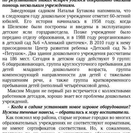
помощь нескольким учреждениям.
Заведующая садиком Наталья Бутакова напомнила, что
в следующем году дошкольное учреждение отметит 60-летний
юбилей. Его история начиналась в 1958 году, когда
в Шелехове были построены и введены в эксплуатацию
детские ясли горздравотдела. Позже учреждение было
передано отделу образования, и в 1988 году реорганизовано
в детский сад №6 «Аленький цветочек». В 2010 году к нему
присоединили Центр развития ребенка «Детский сад №3
«Петушок». Два здания дошкольного учреждения рассчитаны
на 186 мест. Сегодня в детском саду действуют 9 групп:
6 общеразвивающих, группа круглосуточного пребывания для
детей младшего дошкольного возраста, группа
компенсирующей направленности для детей с тяжелыми
нарушениям речи, а также группа кратковременного
пребывания детей (неполный четырёхчасовой день).
Максим Модин не первый раз встречается с коллективами
работников детсадов, хорошо знает все проблемы дошкольных
учреждений.
- Когда в садике установят новое игровое оборудование?
Нужны теневые навесы, – обратились к мэру воспитатели.
Как пояснил мэр района, старые игровые городки во многих
образовательных учреждениях не соответствуют нормативам,
не имеют сертификатов соответствия. Но, к сожалению,