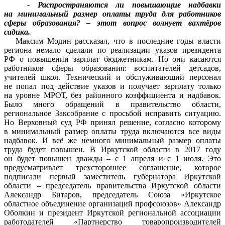
- Распространяются ли повышающие надбавки
на минимальный размер оплаты труда для работников
сферы образования? – этот вопрос волнует вахтёров
садика.
Максим Модин рассказал, что в последние годы власти
региона немало сделали по реализации указов президента
РФ о повышении зарплат бюджетникам. Но они касаются
работников сферы образования: воспитателей детсадов,
учителей школ. Технический и обслуживающий персонал
не попал под действие указов и получает зарплату только
на уровне МРОТ, без районного коэффициента и надбавок.
Было много обращений в правительство области,
региональное Заксобрание с просьбой исправить ситуацию.
Но Верховный суд РФ принял решение, согласно которому
в минимальный размер оплаты труда включаются все виды
надбавок. И всё же немного минимальный размер оплаты
труда будет повышен. В Иркутской области в 2017 году
он будет повышен дважды – с 1 апреля и с 1 июля. Это
предусматривает трехстороннее соглашение, которое
подписали первый заместитель губернатора Иркутской
области – председатель правительства Иркутской области
Александр Битаров, председатель Союза «Иркутское
областное объединение организаций профсоюзов» Александр
Оболкин и президент Иркутской региональной ассоциации
работодателей «Партнерство товаропроизводителей