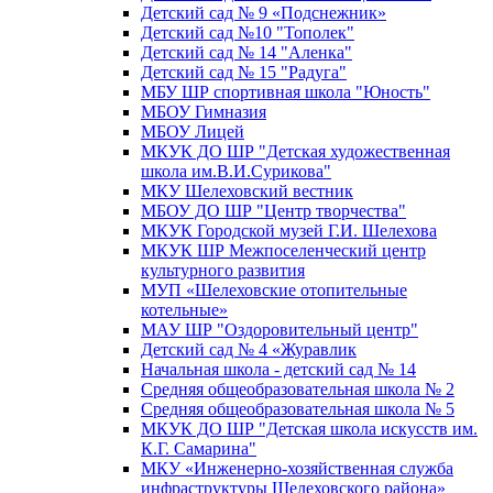
Детский сад № 9 «Подснежник»
Детский сад №10 "Тополек"
Детский сад № 14 "Аленка"
Детский сад № 15 "Радуга"
МБУ ШР спортивная школа "Юность"
МБОУ Гимназия
МБОУ Лицей
МКУК ДО ШР "Детская художественная
школа им.В.И.Сурикова"
МКУ Шелеховский вестник
МБОУ ДО ШР "Центр творчества"
МКУК Городской музей Г.И. Шелехова
МКУК ШР Межпоселенческий центр
культурного развития
МУП «Шелеховские отопительные
котельные»
МАУ ШР "Оздоровительный центр"
Детский сад № 4 «Журавлик
Начальная школа - детский сад № 14
Средняя общеобразовательная школа № 2
Средняя общеобразовательная школа № 5
МКУК ДО ШР "Детская школа искусств им.
К.Г. Самарина"
МКУ «Инженерно-хозяйственная служба
инфраструктуры Шелеховского района»