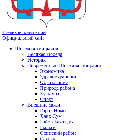
Шелеховский район
Официальный сайт
Шелеховский район
Великая Победа
История
Современный Шелеховский район
Экономика
Здравоохранение
Образование
Природа района
Культура
Спорт
Внешние связи
Город Номи
Ханх Сум
Район Баянзурх
Рыльск
Осинский район
Саянск