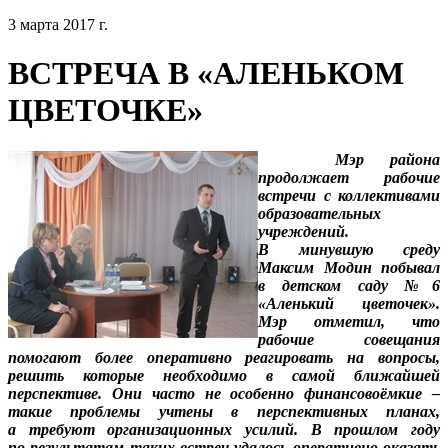
3 марта 2017 г.
ВСТРЕЧА В «АЛЕНЬКОМ
ЦВЕТОЧКЕ»
Мэр района
продолжает рабочие
встречи с коллективами
образовательных
учреждений.
В минувшую среду
Максим Модин побывал
в детском саду №6
«Аленький цветочек».
Мэр отметил, что
рабочие совещания
помогают более оперативно реагировать на вопросы,
решить которые необходимо в самой ближайшей
перспективе. Они часто не особенно финансовоёмкие –
такие проблемы учтены в перспективных планах,
а требуют организационных усилий. В прошлом году
по результатам таких встреч удалось оперативно оказать