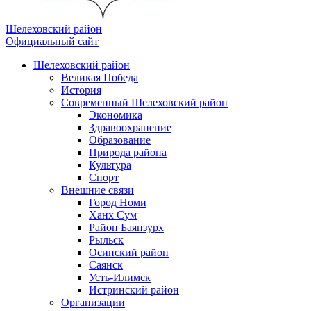
Шелеховский район
Официальный сайт
Шелеховский район
Великая Победа
История
Современный Шелеховский район
Экономика
Здравоохранение
Образование
Природа района
Культура
Спорт
Внешние связи
Город Номи
Ханх Сум
Район Баянзурх
Рыльск
Осинский район
Саянск
Усть-Илимск
Истринский район
Организации