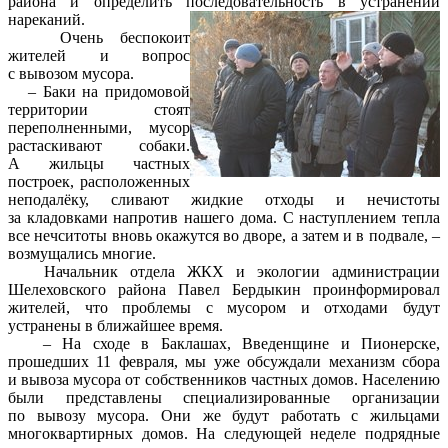
района и определить последовательность в устранении
нареканий.
Очень беспокоит
жителей и вопрос
с вывозом мусора.
– Баки на придомовой
территории стоят
переполненными, мусор
растаскивают собаки.
А жильцы частных
построек, расположенных
неподалёку, сливают жидкие отходы и нечистоты
за кладовками напротив нашего дома. С наступлением тепла
все нечситоты вновь окажутся во дворе, а затем и в подвале, –
возмущались многие.
Начальник отдела ЖКХ и экологии администрации
Шелеховского района Павел Бердыкин проинформировал
жителей, что проблемы с мусором и отходами будут
устранены в ближайшее время.
– На сходе в Баклашах, Введенщине и Пионерске,
прошедших 11 февраля, мы уже обсуждали механизм сбора
и вывоза мусора от собственников частных домов. Населению
были представлены специализированные организации
по вывозу мусора. Они же будут работать с жильцами
многоквартирных домов. На следующей неделе подрядные