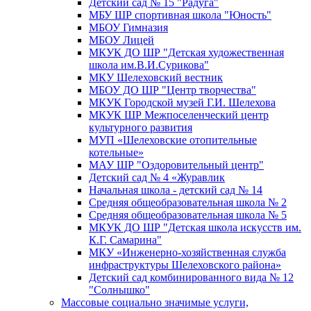
Детский сад № 15 "Радуга"
МБУ ШР спортивная школа "Юность"
МБОУ Гимназия
МБОУ Лицей
МКУК ДО ШР "Детская художественная
школа им.В.И.Сурикова"
МКУ Шелеховский вестник
МБОУ ДО ШР "Центр творчества"
МКУК Городской музей Г.И. Шелехова
МКУК ШР Межпоселенческий центр
культурного развития
МУП «Шелеховские отопительные
котельные»
МАУ ШР "Оздоровительный центр"
Детский сад № 4 «Журавлик
Начальная школа - детский сад № 14
Средняя общеобразовательная школа № 2
Средняя общеобразовательная школа № 5
МКУК ДО ШР "Детская школа искусств им.
К.Г. Самарина"
МКУ «Инженерно-хозяйственная служба
инфраструктуры Шелеховского района»
Детский сад комбинированного вида № 12
"Солнышко"
Массовые социально значимые услуги,