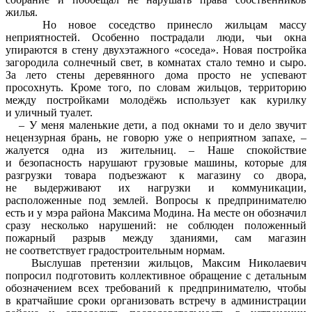
жилья.
Но новое соседство принесло жильцам массу
неприятностей. Особенно пострадали люди, чьи окна
упираются в стену двухэтажного «соседа». Новая постройка
загородила солнечный свет, в комнатах стало темно и сыро.
За лето стены деревянного дома просто не успевают
просохнуть. Кроме того, по словам жильцов, территорию
между постройками молодёжь использует как курилку
и уличный туалет.
– У меня маленькие дети, а под окнами то и дело звучит
нецензурная брань, не говорю уже о неприятном запахе, –
жалуется одна из жительниц. – Наше спокойствие
и безопасность нарушают грузовые машины, которые для
разгрузки товара подъезжают к магазину со двора,
не выдерживают их нагрузки и коммуникации,
расположенные под землей. Вопросы к предпринимателю
есть и у мэра района Максима Модина. На месте он обозначил
сразу несколько нарушений: не соблюден положенный
пожарный разрыв между зданиями, сам магазин
не соответствует градостроительным нормам.
Выслушав претензии жильцов, Максим Николаевич
попросил подготовить коллективное обращение с детальным
обозначением всех требований к предпринимателю, чтобы
в кратчайшие сроки организовать встречу в администрации