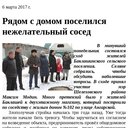
6 марта 2017 г.
Рядом с домом поселился
нежелательный сосед
В минувший
понедельник состоялся
сход жителей
Баклашинского сельского
поселения. Селяне
собрались, чтобы
обсудить наболевшие
вопросы. В сходе принял
участие мэр
Шелеховского района
Максим Модин. Много претензий было у жителей
Баклашей к двухэтажному магазину, который построили
по соседству с жилым домом №102 по улице Ангарской.
Злополучная стройка началась три года назад. Уже тогда
жители начали бить тревогу. Чтобы заручиться их согласием
на возведение объекта, предприниматель провёл общедомовое
собрание и пообещал не нарушать права собственников