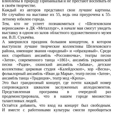
влюблены в природу Прибайкалья и не престают воспевать её
в своём творчестве.
Каждый из авторов представил свои лучшие картины.
Не случайно на выставке их 55, ведь она приурочена к 55-
летнему юбилею города.
Тем, кто не успеет познакомиться с «Шелеховским
вернисажем» в ДК «Металлург», в начале мая смогут увидеть
выставку в одном из залов областного художественного музея
им. В.П. Сукачёва.
А завершился праздник большим концертом, в котором
выступили лучшие творческие коллективы Шелеховского
района, имеющие звания «народный» и «образцовый». Среди
них старейших ансамбль «Россияночка», театры песни
«Затея», современного танца «1861», ансамбль украинской
песни «Радея», охинский ансамбль «Забава», детские
коллективы: цирковая студия «Калейдоскоп», хор «Весна»,
фольклорный ансамбль «Иван да Марья», театр песни «Затея»,
ансамбль танца «Традиция», театр мод «Кроха».
Это был грандиозный концерт, где почти каждый номер
сопровождался шквалом заслуженных аплодисментов.
Представленная программа в очередной раз
продемонстрировала, что в нашем городе множество
талантливых людей.
Остаётся добавить, что вход на концерт был свободным.
И вместе с работниками культуры смогли приобщиться