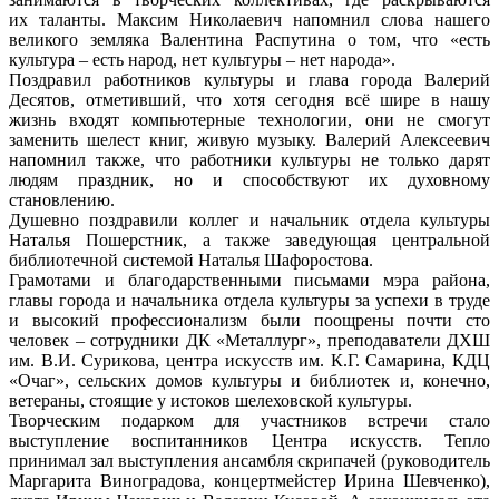
их таланты. Максим Николаевич напомнил слова нашего
великого земляка Валентина Распутина о том, что «есть
культура – есть народ, нет культуры – нет народа».
Поздравил работников культуры и глава города Валерий
Десятов, отметивший, что хотя сегодня всё шире в нашу
жизнь входят компьютерные технологии, они не смогут
заменить шелест книг, живую музыку. Валерий Алексеевич
напомнил также, что работники культуры не только дарят
людям праздник, но и способствуют их духовному
становлению.
Душевно поздравили коллег и начальник отдела культуры
Наталья Пошерстник, а также заведующая центральной
библиотечной системой Наталья Шафоростова.
Грамотами и благодарственными письмами мэра района,
главы города и начальника отдела культуры за успехи в труде
и высокий профессионализм были поощрены почти сто
человек – сотрудники ДК «Металлург», преподаватели ДХШ
им. В.И. Сурикова, центра искусств им. К.Г. Самарина, КДЦ
«Очаг», сельских домов культуры и библиотек и, конечно,
ветераны, стоящие у истоков шелеховской культуры.
Творческим подарком для участников встречи стало
выступление воспитанников Центра искусств. Тепло
принимал зал выступления ансамбля скрипачей (руководитель
Маргарита Виноградова, концертмейстер Ирина Шевченко),