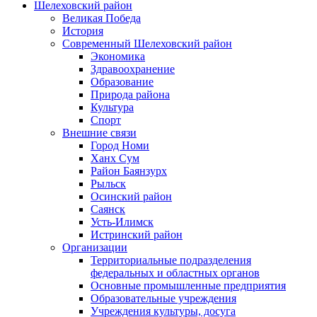
Шелеховский район
Великая Победа
История
Современный Шелеховский район
Экономика
Здравоохранение
Образование
Природа района
Культура
Спорт
Внешние связи
Город Номи
Ханх Сум
Район Баянзурх
Рыльск
Осинский район
Саянск
Усть-Илимск
Истринский район
Организации
Территориальные подразделения
федеральных и областных органов
Основные промышленные предприятия
Образовательные учреждения
Учреждения культуры, досуга