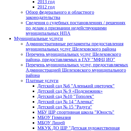
2013 год
2012 год
Обзор федерального и областного
законодательства
Сведения о судебных постановлениях / решениях
по делам о признании недействующими
муниципальных НПА
Муниципальные услуги
Административные регламенты предоставления
муниципальных услуг Шелеховского района
Перечень муниципальных услуг Шелеховского
района, предоставляемых в ГАУ "МФЦ ИО"
Перечень муниципальных услуг, предоставляемых
Администрацией Шелеховского муниципального
района
Платные услуги
Детский сад №6 "Аленький цветочек"
Детский сад № 9 «Подснежник»
Детский сад №10 "Тополек"
Детский сад № 14 "Аленка"
Детский сад № 15 "Радуга"
МБУ ШР спортивная школа "Юность"
МБОУ Гимназия
МБОУ Лицей
МКУК ДО ШР "Детская художественная