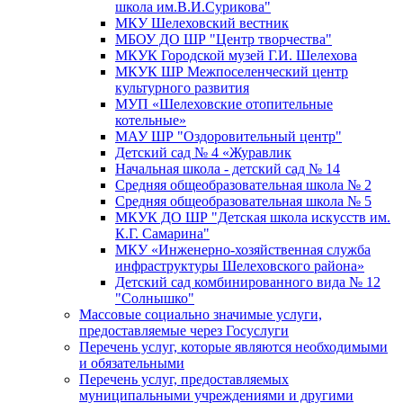
школа им.В.И.Сурикова"
МКУ Шелеховский вестник
МБОУ ДО ШР "Центр творчества"
МКУК Городской музей Г.И. Шелехова
МКУК ШР Межпоселенческий центр
культурного развития
МУП «Шелеховские отопительные
котельные»
МАУ ШР "Оздоровительный центр"
Детский сад № 4 «Журавлик
Начальная школа - детский сад № 14
Средняя общеобразовательная школа № 2
Средняя общеобразовательная школа № 5
МКУК ДО ШР "Детская школа искусств им.
К.Г. Самарина"
МКУ «Инженерно-хозяйственная служба
инфраструктуры Шелеховского района»
Детский сад комбинированного вида № 12
"Солнышко"
Массовые социально значимые услуги,
предоставляемые через Госуслуги
Перечень услуг, которые являются необходимыми
и обязательными
Перечень услуг, предоставляемых
муниципальными учреждениями и другими