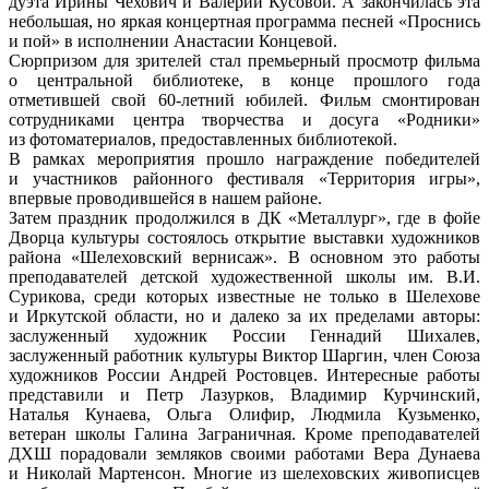
дуэта Ирины Чехович и Валерии Кусовой. А закончилась эта
небольшая, но яркая концертная программа песней «Проснись
и пой» в исполнении Анастасии Концевой.
Сюрпризом для зрителей стал премьерный просмотр фильма
о центральной библиотеке, в конце прошлого года
отметившей свой 60-летний юбилей. Фильм смонтирован
сотрудниками центра творчества и досуга «Родники»
из фотоматериалов, предоставленных библиотекой.
В рамках мероприятия прошло награждение победителей
и участников районного фестиваля «Территория игры»,
впервые проводившейся в нашем районе.
Затем праздник продолжился в ДК «Металлург», где в фойе
Дворца культуры состоялось открытие выставки художников
района «Шелеховский вернисаж». В основном это работы
преподавателей детской художественной школы им. В.И.
Сурикова, среди которых известные не только в Шелехове
и Иркутской области, но и далеко за их пределами авторы:
заслуженный художник России Геннадий Шихалев,
заслуженный работник культуры Виктор Шаргин, член Союза
художников России Андрей Ростовцев. Интересные работы
представили и Петр Лазурков, Владимир Курчинский,
Наталья Кунаева, Ольга Олифир, Людмила Кузьменко,
ветеран школы Галина Заграничная. Кроме преподавателей
ДХШ порадовали земляков своими работами Вера Дунаева
и Николай Мартенсон. Многие из шелеховских живописцев