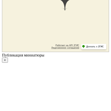
Публикация миниатюры
×