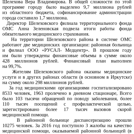
Шелехова Вера Владимирова. В общей сложности по этой
программе городу было выделено 9,7 миллиона рублей
из областного бюджета, софинансирование администрации
города составило 1,7 миллиона.
Директор Шелеховского филиала территориального фонда
ОМС Анна Зеленовская подвела итоги работы фонда
обязательного медицинского страхования.
На территории Шелеховского района в системе ОМС
работают две медицинских организации: районная больница
и филиал ООО «РУСАЛ- Медцентр». В прошлом году
им были утверждены финансовые объемы в сумме около
428 миллионов рублей. Финансовый план выполнен
на 99,7%.
Жителям Шелеховского района оказаны медицинские
услуги и в других районах области (в основном в Иркутске)
на сумму около 298 миллионов рублей.
За год медицинскими организациями госпитализировано
8533 человек, 1963 пролечено в дневном стационаре, Всего
было 103 тысячи обращений по поводу заболевания, более
110 тысяч посещений с профилактической целью,
зарегистрировано более 17 тысяч вызовов скорой
медицинской помощи.
В районной больнице диспансеризацию прошли
10275 человек. За 2016 год поступило 3 жалобы на качество
медицинской помощи, оказываемой районной больницей (в