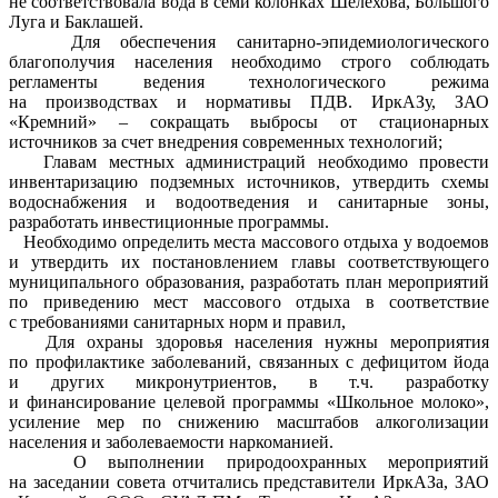
не соответствовала вода в семи колонках Шелехова, Большого
Луга и Баклашей.
Для обеспечения санитарно-эпидемиологического
благополучия населения необходимо строго соблюдать
регламенты ведения технологического режима
на производствах и нормативы ПДВ. ИркАЗу, ЗАО
«Кремний» – сокращать выбросы от стационарных
источников за счет внедрения современных технологий;
Главам местных администраций необходимо провести
инвентаризацию подземных источников, утвердить схемы
водоснабжения и водоотведения и санитарные зоны,
разработать инвестиционные программы.
Необходимо определить места массового отдыха у водоемов
и утвердить их постановлением главы соответствующего
муниципального образования, разработать план мероприятий
по приведению мест массового отдыха в соответствие
с требованиями санитарных норм и правил,
Для охраны здоровья населения нужны мероприятия
по профилактике заболеваний, связанных с дефицитом йода
и других микронутриентов, в т.ч. разработку
и финансирование целевой программы «Школьное молоко»,
усиление мер по снижению масштабов алкоголизации
населения и заболеваемости наркоманией.
О выполнении природоохранных мероприятий
на заседании совета отчитались представители ИркАЗа, ЗАО