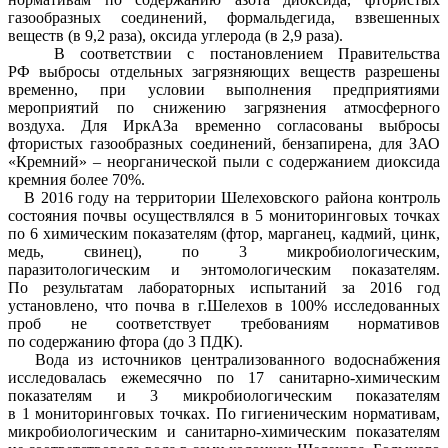
газообразных соединений, формальдегида, взвешенных
веществ (в 9,2 раза), оксида углерода (в 2,9 раза).
В соответствии с постановлением Правительства
РФ выбросы отдельных загрязняющих веществ разрешены
временно, при условии выполнения предприятиями
мероприятий по снижению загрязнения атмосферного
воздуха. Для ИркАЗа временно согласованы выбросы
фтористых газообразных соединений, бензапирена, для ЗАО
«Кремний» – неорганической пыли с содержанием диоксида
кремния более 70%.
В 2016 году на территории Шелеховского района контроль
состояния почвы осуществлялся в 5 мониторинговых точках
по 6 химическим показателям (фтор, марганец, кадмий, цинк,
медь, свинец), по 3 микробиологическим,
паразитологическим и энтомологическим показателям.
По результатам лабораторных испытаний за 2016 год
установлено, что почва в г.Шелехов в 100% исследованных
проб не соответствует требованиям нормативов
по содержанию фтора (до 3 ПДК).
Вода из источников централизованного водоснабжения
исследовалась ежемесячно по 17 санитарно-химическим
показателям и 3 микробиологическим показателям
в 1 мониторинговых точках. По гигиеническим нормативам,
микробиологическим и санитарно-химическим показателям