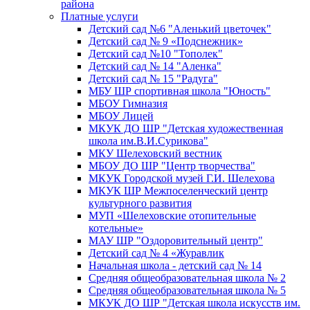
района
Платные услуги
Детский сад №6 "Аленький цветочек"
Детский сад № 9 «Подснежник»
Детский сад №10 "Тополек"
Детский сад № 14 "Аленка"
Детский сад № 15 "Радуга"
МБУ ШР спортивная школа "Юность"
МБОУ Гимназия
МБОУ Лицей
МКУК ДО ШР "Детская художественная
школа им.В.И.Сурикова"
МКУ Шелеховский вестник
МБОУ ДО ШР "Центр творчества"
МКУК Городской музей Г.И. Шелехова
МКУК ШР Межпоселенческий центр
культурного развития
МУП «Шелеховские отопительные
котельные»
МАУ ШР "Оздоровительный центр"
Детский сад № 4 «Журавлик
Начальная школа - детский сад № 14
Средняя общеобразовательная школа № 2
Средняя общеобразовательная школа № 5
МКУК ДО ШР "Детская школа искусств им.