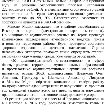
«Кремний», ООО «СУАЛ-ПМ». Только на ИркАЗе в прошлом
году на решение экологических проблем направили
222 миллиона рублей. А в перспективе строительство сухой
газоочистки на 3 серии электролиза позволит увеличить
очистку газов до 99, 9%. Строительство газоочистных
сооружений начнётся и в ЗАО «Кремний».
Максим Модин рассказал, что в районе разрабатывается
Векторная карта (электронная карта местности).
По инициативе администрации учёные из Перми проведут
комплексное исследование атмосферного воздуха, почвы
и воды на территории района. Будет проверено состояние
здоровья взрослого и детского населения. Оценка
независимых экспертов поможет точно определить степень
загрязнения окружающей среды. Уже начался отбор проб.
Об административной ответственности в сфере
благоустройства территорий муниципальных образований
и профилактике административных нарушений рассказал
начальник отдела ЖКХ администрации Шелехова Олег
Антипин. Прокурор г. Шелехова Александр Липунов
и Максим Модин обратили внимание на слабую работу
по профилактике административных нарушений: за прошлый
год комиссией выдано всего два предписания за нарушение
правил вывоза снега и незаконное складирование мусора.
О реализации областного проекта «Народные инициативы»
в Шелехове в 2016 году рассказала заместитель главы г.