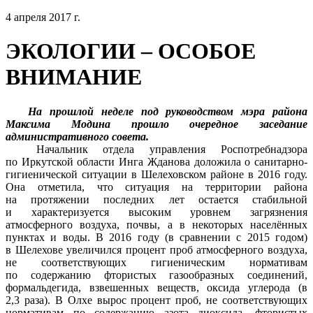
4 апреля 2017 г.
ЭКОЛОГИИ – ОСОБОЕ
ВНИМАНИЕ
На прошлой неделе под руководством мэра района
Максима Модина прошло очередное заседание
административного совета.
Начальник отдела управления Роспотребнадзора
по Иркутской области Инга Жданова доложила о санитарно-
гигиенической ситуации в Шелеховском районе в 2016 году.
Она отметила, что ситуация на территории района
на протяжении последних лет остается стабильной
и характеризуется высоким уровнем загрязнения
атмосферного воздуха, почвы, а в некоторых населённых
пунктах и воды. В 2016 году (в сравнении с 2015 годом)
в Шелехове увеличился процент проб атмосферного воздуха,
не соответствующих гигиеническим нормативам
по содержанию фтористых газообразных соединений,
формальдегида, взвешенных веществ, оксида углерода (в
2,3 раза). В Олхе вырос процент проб, не соответствующих
нормативам по содержанию азота диоксида, фтористых