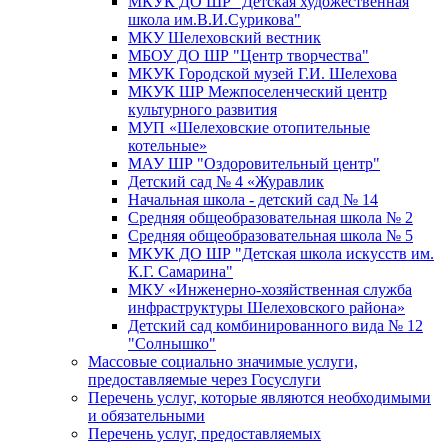
МКУК ДО ШР "Детская художественная
школа им.В.И.Сурикова"
МКУ Шелеховский вестник
МБОУ ДО ШР "Центр творчества"
МКУК Городской музей Г.И. Шелехова
МКУК ШР Межпоселенческий центр
культурного развития
МУП «Шелеховские отопительные
котельные»
МАУ ШР "Оздоровительный центр"
Детский сад № 4 «Журавлик
Начальная школа - детский сад № 14
Средняя общеобразовательная школа № 2
Средняя общеобразовательная школа № 5
МКУК ДО ШР "Детская школа искусств им.
К.Г. Самарина"
МКУ «Инженерно-хозяйственная служба
инфраструктуры Шелеховского района»
Детский сад комбинированного вида № 12
"Солнышко"
Массовые социально значимые услуги,
предоставляемые через Госуслуги
Перечень услуг, которые являются необходимыми
и обязательными
Перечень услуг, предоставляемых