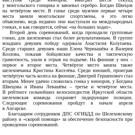
у монгольского гонщика и завоевал серебро. Богдан Швецов
на четвёртом месте. В гонке среди мужчин первые четыре
места заняли монгольские спортсмены, и это легко
объяснимо, ведь недавно они выступали на международных
гонках, и как говорится, сейчас «на больших ходах».
Второй день соревнований, когда проходили групповые
гонки, для шелеховчан стал более результативным. В группе
младших девушек победу одержала Анастасия Колупаева.
Среди старших девушек наши Елена Чернышёва и Валерия
Козлова, показав бойцовские качества и тактическую
грамотность, ушли в отрыв на подъеме. На финише у них –
первое и второе места. Четвёртое место заняла также
шелеховчанка Кристина Киселёва. Среди юношей, проиграв
четвёртую часть колеса на финише, Дмитрий Гершенович стал
вторым. Менее удачно сложилась гонка у юниоров, у Богдана
Швецова и Ивана Левашёва – третье и четвёртое места.
В рейтинге сильнейших велосипедистов Иркутской области
шелеховская команда сохраняет лидирующие позиции.
Следующие соревнования пройдут в начале апреля
в Ангарске.
Благодарим сотрудников ДПС ОГИБДД по Шелеховскому
району и «скорой помощи» за обеспечение безопасности при
проведении соревнований.