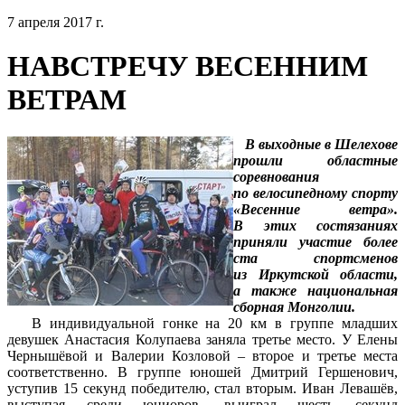
7 апреля 2017 г.
НАВСТРЕЧУ ВЕСЕННИМ
ВЕТРАМ
В выходные в Шелехове
прошли областные
соревнования
по велосипедному спорту
«Весенние ветра».
В этих состязаниях
приняли участие более
ста спортсменов
из Иркутской области,
а также национальная
сборная Монголии.
В индивидуальной гонке на 20 км в группе младших
девушек Анастасия Колупаева заняла третье место. У Елены
Чернышёвой и Валерии Козловой – второе и третье места
соответственно. В группе юношей Дмитрий Гершенович,
уступив 15 секунд победителю, стал вторым. Иван Левашёв,
выступая среди юниоров, выиграл шесть секунд