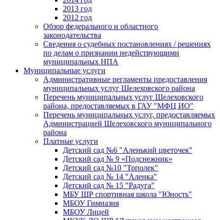
2013 год
2012 год
Обзор федерального и областного
законодательства
Сведения о судебных постановлениях / решениях
по делам о признании недействующими
муниципальных НПА
Муниципальные услуги
Административные регламенты предоставления
муниципальных услуг Шелеховского района
Перечень муниципальных услуг Шелеховского
района, предоставляемых в ГАУ "МФЦ ИО"
Перечень муниципальных услуг, предоставляемых
Администрацией Шелеховского муниципального
района
Платные услуги
Детский сад №6 "Аленький цветочек"
Детский сад № 9 «Подснежник»
Детский сад №10 "Тополек"
Детский сад № 14 "Аленка"
Детский сад № 15 "Радуга"
МБУ ШР спортивная школа "Юность"
МБОУ Гимназия
МБОУ Лицей