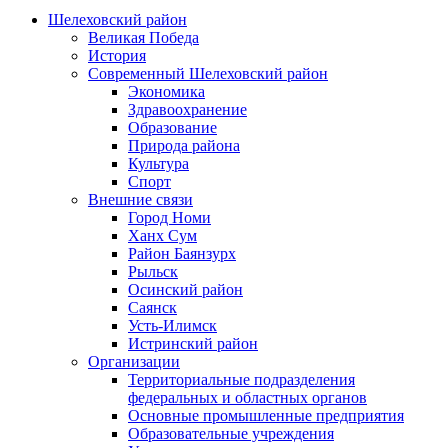
Шелеховский район
Великая Победа
История
Современный Шелеховский район
Экономика
Здравоохранение
Образование
Природа района
Культура
Спорт
Внешние связи
Город Номи
Ханх Сум
Район Баянзурх
Рыльск
Осинский район
Саянск
Усть-Илимск
Истринский район
Организации
Территориальные подразделения
федеральных и областных органов
Основные промышленные предприятия
Образовательные учреждения