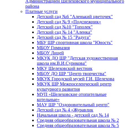
Администрацией Шелеховского муниципального
района
Платные услуги
Детский сад №6 "Аленький цветочек"
Детский сад № 9 «Подснежник»
Детский сад №10 "Тополек"
Детский сад № 14 "Аленка"
Детский сад № 15 "Радуга"
МБУ ШР спортивная школа "Юность"
МБОУ Гимназия
МБОУ Лицей
МКУК ДО ШР "Детская художественная
школа им.В.И.Сурикова"
МКУ Шелеховский вестник
МБОУ ДО ШР "Центр творчества"
МКУК Городской музей Г.И. Шелехова
МКУК ШР Межпоселенческий центр
культурного развития
МУП «Шелеховские отопительные
котельные»
МАУ ШР "Оздоровительный центр"
Детский сад № 4 «Журавлик
Начальная школа - детский сад № 14
Средняя общеобразовательная школа № 2
Средняя общеобразовательная школа № 5