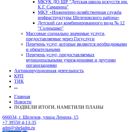
МКУК ДО ШР "Детская школа искусств им.
К.Г. Самарина"
МКУ «Инженерно-хозяйственная служба
инфраструктуры Шелеховского района»
Детский сад комбинированного вида № 12
"Солнышко"
Массовые социально значимые услуги,
предоставляемые через Госуслуги
Перечень услуг, которые являются необходимыми
и обязательными
Перечень услуг, предоставляемых
муниципальными учреждениями и другими
организациями
Антикоррупционная деятельность
КРП
ТИК
...
Главная
Новости
ПОДВЕЛИ ИТОГИ, НАМЕТИЛИ ПЛАНЫ
666034, г. Шелехов, улица Ленина, 15
+7 39550 4-13-35
adm@sheladm.ru