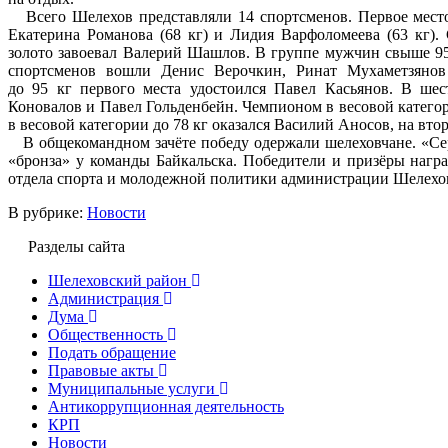
Всего Шелехов представляли 14 спортсменов. Первое место
Екатерина Романова (68 кг) и Лидия Варфоломеева (63 кг).
золото завоевал Валерий Шашлов. В группе мужчин свыше 95 
спортсменов вошли Денис Верочкин, Ринат Мухаметзянов
до 95 кг первого места удостоился Павел Касьянов. В ше
Коновалов и Павел Гольденбейн. Чемпионом в весовой категор
в весовой категории до 78 кг оказался Василий Аносов, на вто
В общекомандном зачёте победу одержали шелеховчане. «Сер
«бронза» у команды Байкальска. Победители и призёры нагр
отдела спорта и молодежной политики администрации Шелехо
В рубрике:
Новости
Разделы сайта
Шелеховский район
Администрация
Дума
Общественность
Подать обращение
Правовые акты
Муниципальные услуги
Антикоррупционная деятельность
КРП
Новости