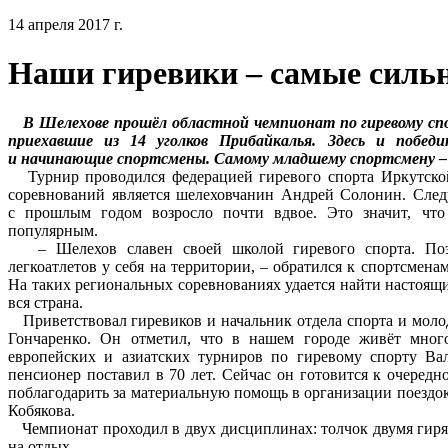
14 апреля 2017 г.
Наши гиревики – самые силь
В Шелехове прошёл областной чемпионат по гиревому спо
приехавшие из 14 уголков Прибайкалья. Здесь и победи
и начинающие спортсмены. Самому младшему спортсмену – 1
Турнир проводился федерацией гиревого спорта Иркутской 
соревнований является шелеховчанин Андрей Солонин. Следу
с прошлым годом возросло почти вдвое. Это значит, что
популярным.
– Шелехов славен своей школой гиревого спорта. Поэ
легкоатлетов у себя на территории, – обратился к спортсмен
На таких региональных соревнованиях удается найти настоящи
вся страна.
Приветствовал гиревиков и начальник отдела спорта и мол
Гончаренко. Он отметил, что в нашем городе живёт мног
европейских и азиатских турниров по гиревому спорту В
пенсионер поставил в 70 лет. Сейчас он готовится к очеред
поблагодарить за материальную помощь в организации поездо
Кобякова.
Чемпионат проходил в двух дисциплинах: толчок двумя гиря
на отдых.