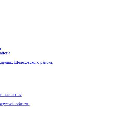
а
района
ждениях Шелеховского района
и населения
кутской области