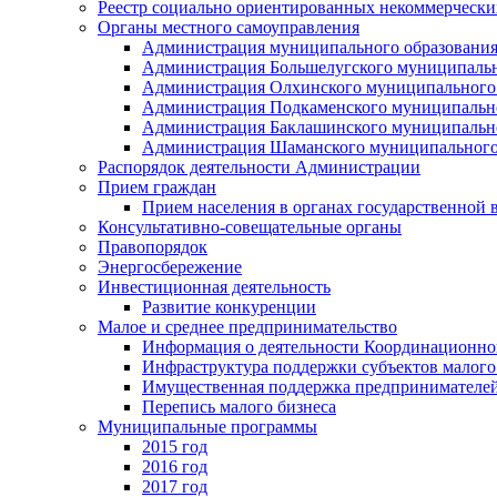
Реестр социально ориентированных некоммерчески
Органы местного самоуправления
Администрация муниципального образования
Администрация Большелугского муниципальн
Администрация Олхинского муниципального 
Администрация Подкаменского муниципально
Администрация Баклашинского муниципально
Администрация Шаманского муниципального
Распорядок деятельности Администрации
Прием граждан
Прием населения в органах государственной 
Консультативно-совещательные органы
Правопорядок
Энергосбережение
Инвестиционная деятельность
Развитие конкуренции
Малое и среднее предпринимательство
Информация о деятельности Координационног
Инфраструктура поддержки субъектов малого
Имущественная поддержка предпринимателей
Перепись малого бизнеса
Муниципальные программы
2015 год
2016 год
2017 год