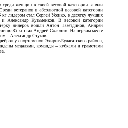
 среди женщин в своей весовой категории заняли
 Среди ветеранов в абсолютной весовой категории
кг лидером стал Сергей Усенко, в десятку лучших
 и Александр Кузьменков. В весовой категории
стёрку лидеров вошли Антон Тазетдинов, Андрей
ии до 85 кг стал Андрей Солонин. На первом месте
ром – Александр Стуков.
ебро» у спортсменов Эхирит-Булагатского района,
аждены медалями, команды – кубками и грамотами
ва.