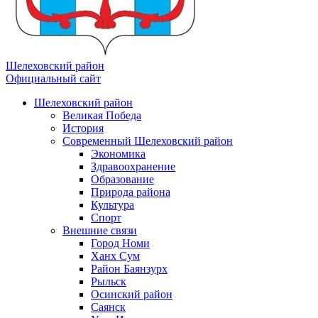
Шелеховский район
Официальный сайт
Шелеховский район
Великая Победа
История
Современный Шелеховский район
Экономика
Здравоохранение
Образование
Природа района
Культура
Спорт
Внешние связи
Город Номи
Ханх Сум
Район Баянзурх
Рыльск
Осинский район
Саянск