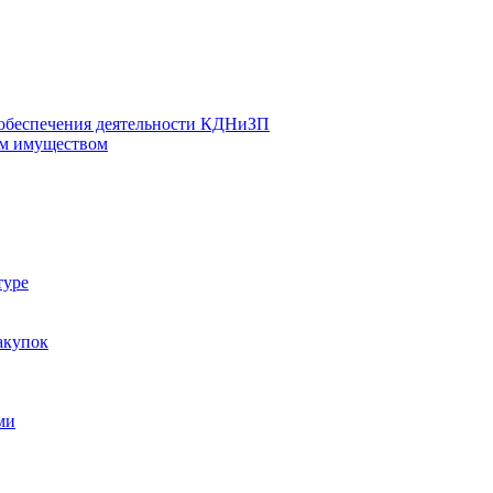
 обеспечения деятельности КДНиЗП
м имуществом
туре
акупок
ми