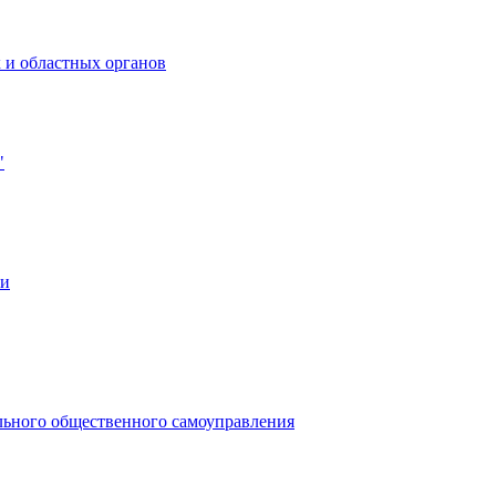
 и областных органов
"
ии
льного общественного самоуправления