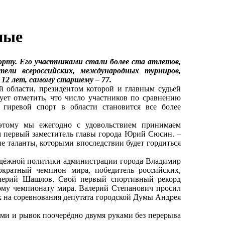
ные
рту. Его участниками стали более ста атлетов,
тели всероссийских, международных турниров,
2 лет, самому старшему – 77.
области, президентом которой и главным судьей
ет отметить, что число участников по сравнению
 гиревой спорт в области становится все более
тому мы ежегодно с удовольствием принимаем
ам первый заместитель главы города Юрий Сюсин. –
е таланты, которыми впоследствии будет гордиться
одёжной политики администрации города Владимир
ократный чемпион мира, победитель российских,
алерий Шашлов. Свой первый спортивный рекорд
ному чемпионату мира. Валерий Степанович просил
к на соревнования депутата городской Думы Андрея
ми и рывок поочерёдно двумя руками без перерыва