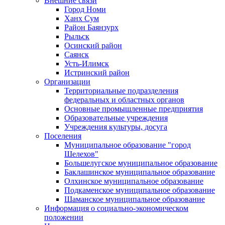
Внешние связи
Город Номи
Ханх Сум
Район Баянзурх
Рыльск
Осинский район
Саянск
Усть-Илимск
Истринский район
Организации
Территориальные подразделения
федеральных и областных органов
Основные промышленные предприятия
Образовательные учреждения
Учреждения культуры, досуга
Поселения
Муниципальное образование "город
Шелехов"
Большелугское муниципальное образование
Баклашинское муниципальное образование
Олхинское муниципальное образование
Подкаменское муниципальное образование
Шаманское муниципальное образование
Информация о социально-экономическом
положении