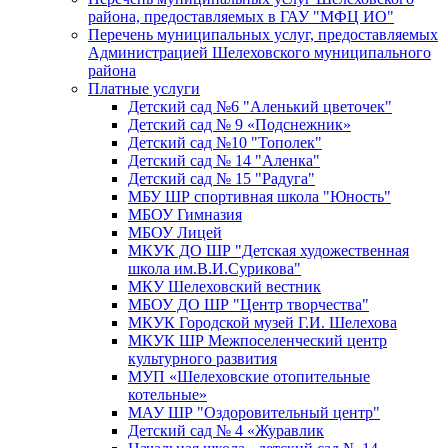
района, предоставляемых в ГАУ "МФЦ ИО"
Перечень муниципальных услуг, предоставляемых
Администрацией Шелеховского муниципального
района
Платные услуги
Детский сад №6 "Аленький цветочек"
Детский сад № 9 «Подснежник»
Детский сад №10 "Тополек"
Детский сад № 14 "Аленка"
Детский сад № 15 "Радуга"
МБУ ШР спортивная школа "Юность"
МБОУ Гимназия
МБОУ Лицей
МКУК ДО ШР "Детская художественная
школа им.В.И.Сурикова"
МКУ Шелеховский вестник
МБОУ ДО ШР "Центр творчества"
МКУК Городской музей Г.И. Шелехова
МКУК ШР Межпоселенческий центр
культурного развития
МУП «Шелеховские отопительные
котельные»
МАУ ШР "Оздоровительный центр"
Детский сад № 4 «Журавлик