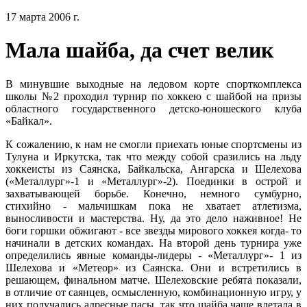
17 марта 2006 г.
Мала шайба, да счет велик
В минувшие выходные на ледовом корте спорткомплекса
школы №2 проходил турнир по хоккею с шайбой на призы
областного государственного детско-юношеского клуба
«Байкал».
К сожалению, к нам не смогли приехать юные спортсмены из
Тулуна и Иркутска, так что между собой сразились на льду
хоккеисты из Саянска, Байкальска, Ангарска и Шелехова
(«Металлург»-1 и «Металлург»-2). Поединки в острой и
захватывающей борьбе. Конечно, немного сумбурно,
стихийно - мальчишкам пока не хватает атлетизма,
выносливости и мастерства. Ну, да это дело наживное! Не
боги горшки обжигают - все звезды мирового хоккея когда- то
начинали в детских командах. На второй день турнира уже
определились явные команды-лидеры - «Металлург»- 1 из
Шелехова и «Метеор» из Саянска. Они и встретились в
решающем, финальном матче. Шелеховские ребята показали,
в отличие от саянцев, осмысленную, комбинационную игру, у
них получались адресные пасы, так что шайба чаще влетала в