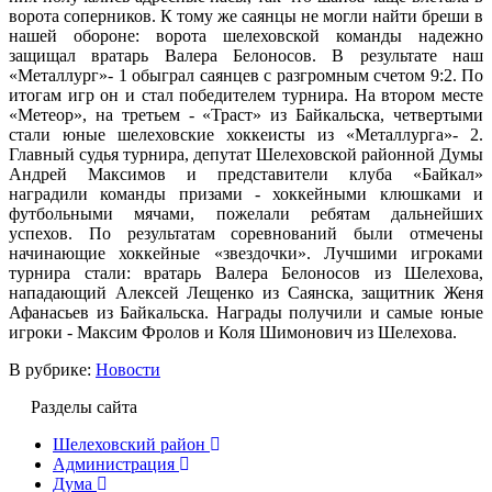
ворота соперников. К тому же саянцы не могли найти бреши в
нашей обороне: ворота шелеховской команды надежно
защищал вратарь Валера Белоносов. В результате наш
«Металлург»- 1 обыграл саянцев с разгромным счетом 9:2. По
итогам игр он и стал победителем турнира. На втором месте
«Метеор», на третьем - «Траст» из Байкальска, четвертыми
стали юные шелеховские хоккеисты из «Металлурга»- 2.
Главный судья турнира, депутат Шелеховской районной Думы
Андрей Максимов и представители клуба «Байкал»
наградили команды призами - хоккейными клюшками и
футбольными мячами, пожелали ребятам дальнейших
успехов. По результатам соревнований были отмечены
начинающие хоккейные «звездочки». Лучшими игроками
турнира стали: вратарь Валера Белоносов из Шелехова,
нападающий Алексей Лещенко из Саянска, защитник Женя
Афанасьев из Байкальска. Награды получили и самые юные
игроки - Максим Фролов и Коля Шимонович из Шелехова.
В рубрике:
Новости
Разделы сайта
Шелеховский район
Администрация
Дума