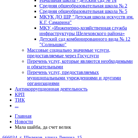
Начальная школа - детский сад № 14
Средняя общеобразовательная школа № 2
Средняя общеобразовательная школа № 5
МКУК ДО ШР "Детская школа искусств им.
К.Г. Самарина"
МКУ «Инженерно-хозяйственная служба
инфраструктуры Шелеховского района»
Детский сад комбинированного вида № 12
"Солнышко"
Массовые социально значимые услуги,
предоставляемые через Госуслуги
Перечень услуг, которые являются необходимыми
и обязательными
Перечень услуг, предоставляемых
муниципальными учреждениями и другими
организациями
Антикоррупционная деятельность
КРП
ТИК
...
Главная
Новости
Мала шайба, да счет велик
666034, г. Шелехов, улица Ленина, 15